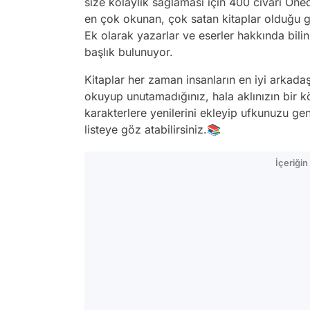
size kolaylık sağlaması için 400 civarı Onedi
en çok okunan, çok satan kitaplar olduğu gib
Ek olarak yazarlar ve eserler hakkında bilin
başlık bulunuyor.
Kitaplar her zaman insanların en iyi arkadaş
okuyup unutamadığınız, hala aklınızın bir k
karakterlere yenilerini ekleyip ufkunuzu ge
listeye göz atabilirsiniz.📚
İçeriği