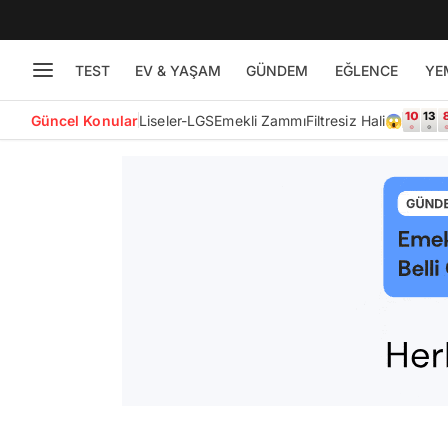
TEST
EV & YAŞAM
GÜNDEM
EĞLENCE
YE
Güncel Konular
Liseler-LGS
Emekli Zammı
Filtresiz Hali😱