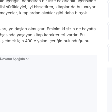
o içeriğini barındıran bir liste hazırladık. İçerisinde
i sürükleyici, iyi hissettiren, kitaplar da bulunuyor.
meyenler, kitaplardan alıntılar gibi daha birçok
ları, yoldaşları olmuştur. Eminim ki sizin de hayatta
öşesinde yaşayan kitap karakterleri vardır. Bu
nişletmek için 400'e yakın içeriğin bulunduğu bu
n Devamı Aşağıda