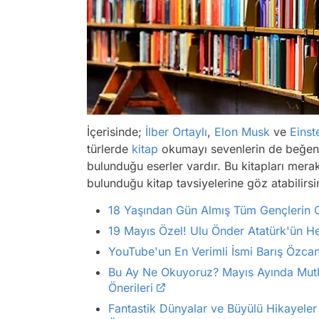
İçerisinde;
İlber Ortaylı
,
Elon Musk
ve
Einst
türlerde
kitap
okumayı sevenlerin de beğene
bulunduğu eserler vardır. Bu kitapları mer
bulunduğu kitap tavsiyelerine göz atabilirsi
18 Yaşından Gün Almış Tüm Gençlerin O
19 Mayıs Özel! Ulu Önder Atatürk'ün He
YouTube'un En Verimli İsmi Barış Özca
Bu Ay Ne Okuyoruz? Mayıs Ayında Mutl
Önerileri
Fantastik Dünyalar ve Büyülü Hikayeler