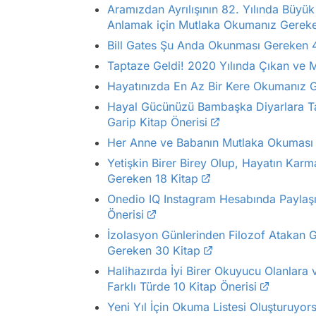
Aramızdan Ayrılışının 82. Yılında Büy
Anlamak için Mutlaka Okumanız Gereke
Bill Gates Şu Anda Okunması Gereken 4
Taptaze Geldi! 2020 Yılında Çıkan ve
Hayatınızda En Az Bir Kere Okumanız G
Hayal Gücünüzü Bambaşka Diyarlara Taş
Garip Kitap Önerisi
Her Anne ve Babanın Mutlaka Okuması 
Yetişkin Birer Birey Olup, Hayatın K
Gereken 18 Kitap
Onedio IQ Instagram Hesabında Paylaşı
Önerisi
İzolasyon Günlerinden Filozof Atakan G
Gereken 30 Kitap
Halihazırda İyi Birer Okuyucu Olanlara
Farklı Türde 10 Kitap Önerisi
Yeni Yıl İçin Okuma Listesi Oluşturuyor