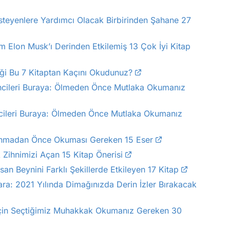
steyenlere Yardımcı Olacak Birbirinden Şahane 27
am Elon Musk’ı Derinden Etkilemiş 13 Çok İyi Kitap
iği Bu 7 Kitaptan Kaçını Okudunuz?
ncileri Buraya: Ölmeden Önce Mutlaka Okumanız
cileri Buraya: Ölmeden Önce Mutlaka Okumanız
lanmadan Önce Okuması Gereken 15 Eser
 Zihnimizi Açan 15 Kitap Önerisi
nsan Beynini Farklı Şekillerde Etkileyen 17 Kitap
ara: 2021 Yılında Dimağınızda Derin İzler Bırakacak
n İçin Seçtiğimiz Muhakkak Okumanız Gereken 30