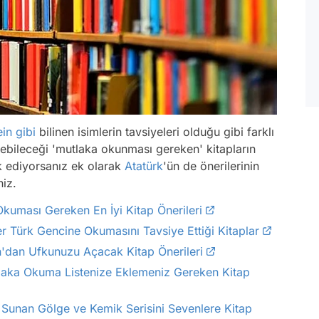
ein
gibi
bilinen isimlerin tavsiyeleri olduğu gibi farklı
bileceği 'mutlaka okunması gereken' kitapların
ak ediyorsanız ek olarak
Atatürk
'ün de önerilerinin
niz.
kuması Gereken En İyi Kitap Önerileri
r Türk Gencine Okumasını Tavsiye Ettiği Kitaplar
n'dan Ufkunuzu Açacak Kitap Önerileri
aka Okuma Listenize Eklemeniz Gereken Kitap
 Sunan Gölge ve Kemik Serisini Sevenlere Kitap