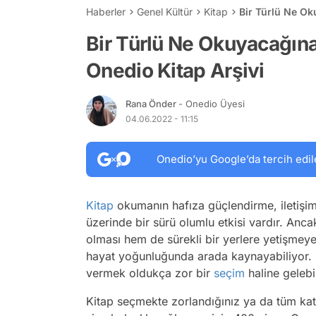
Haberler
Genel Kültür
Kitap
Bir Türlü Ne Ok
Bir Türlü Ne Okuyacağına
Onedio Kitap Arşivi
Rana Önder
- Onedio Üyesi
04.06.2022 - 11:15
Onedio’yu Google’da tercih edil
Kitap
okumanın hafıza güçlendirme, iletişi
üzerinde bir sürü olumlu etkisi vardır. Anc
olması hem de sürekli bir yerlere yetişme
hayat yoğunluğunda arada kaynayabiliyor. B
vermek oldukça zor bir
seçim
haline gelebi
Kitap seçmekte zorlandığınız ya da tüm kat