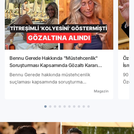
Bennu Gerede Hakkında "Müstehcenlik"
Özgü
Soruşturması Kapsamında Gözaltı Kararı
İsmi
Verildi
Bennu Gerede hakkında müstehcenlik
90 mi
suçlaması kapsamında soruşturma
Özel,
başlatılmıştı. Akabinde Gerede için gözaltı
dikka
Magazin
kararı verildi.Kaynak: Burak Doğan
pişma
Beled
olduğ
Pişm