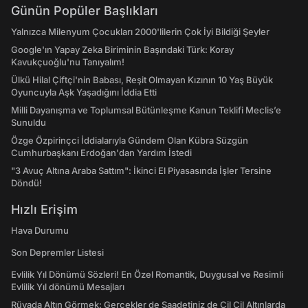
Günün Popüler Başlıkları
Yalnızca Milenyum Çocukları 2000'lilerin Çok İyi Bildiği Şeyler
Google'ın Yapay Zeka Biriminin Başındaki Türk: Koray
Kavukçuoğlu'nu Tanıyalım!
Ülkü Hilal Çiftçi'nin Babası, Reşit Olmayan Kızının 10 Yaş Büyük
Oyuncuyla Aşk Yaşadığını İddia Etti
Milli Dayanışma ve Toplumsal Bütünleşme Kanun Teklifi Meclis’e
Sunuldu
Özge Özpirinçci İddialarıyla Gündem Olan Kübra Süzgün
Cumhurbaşkanı Erdoğan'dan Yardım İstedi
"3 Avuç Altına Araba Sattım": İkinci El Piyasasında İşler Tersine
Döndü!
Hızlı Erişim
Hava Durumu
Son Depremler Listesi
Evlilik Yıl Dönümü Sözleri! En Özel Romantik, Duygusal ve Resimli
Evlilik Yıl dönümü Mesajları
Rüyada Altın Görmek: Gerçekler de Saadetiniz de Çil Çil Altınlarda