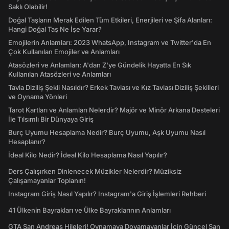
Saklı Olabilir!
Doğal Taşların Merak Edilen Tüm Etkileri, Enerjileri ve Şifa Alanları:
Hangi Doğal Taş Ne İşe Yarar?
Emojilerin Anlamları: 2023 WhatsApp, Instagram ve Twitter'da En
Çok Kullanılan Emojiler ve Anlamları
Atasözleri ve Anlamları: A'dan Z'ye Gündelik Hayatta En Sık
Kullanılan Atasözleri ve Anlamları
Tavla Diziliş Şekli Nasıldır? Erkek Tavlası ve Kız Tavlası Diziliş Şekilleri
ve Oynama Yönleri
Tarot Kartları ve Anlamları Nelerdir? Majör ve Minör Arkana Desteleri
İle Tılsımlı Bir Dünyaya Giriş
Burç Uyumu Hesaplama Nedir? Burç Uyumu, Aşk Uyumu Nasıl
Hesaplanır?
İdeal Kilo Nedir? İdeal Kilo Hesaplama Nasıl Yapılır?
Ders Çalışırken Dinlenecek Müzikler Nelerdir? Müziksiz
Çalışamayanlar Toplanın!
Instagram Giriş Nasıl Yapılır? Instagram'a Giriş İşlemleri Rehberi
41 Ülkenin Bayrakları ve Ülke Bayraklarının Anlamları
GTA San Andreas Hileleri! Oynamaya Doyamayanlar İçin Güncel San