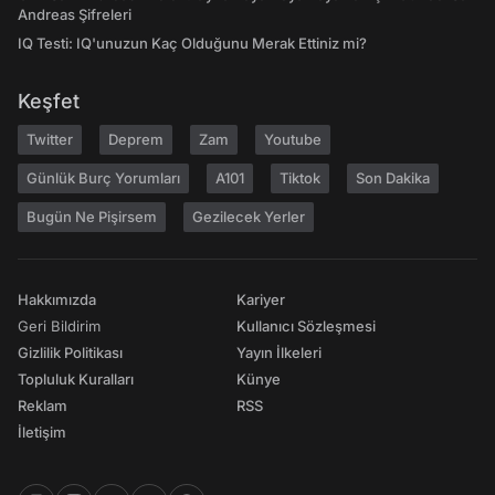
Andreas Şifreleri
IQ Testi: IQ'unuzun Kaç Olduğunu Merak Ettiniz mi?
Keşfet
Twitter
Deprem
Zam
Youtube
Günlük Burç Yorumları
A101
Tiktok
Son Dakika
Bugün Ne Pişirsem
Gezilecek Yerler
Hakkımızda
Kariyer
Geri Bildirim
Kullanıcı Sözleşmesi
Gizlilik Politikası
Yayın İlkeleri
Topluluk Kuralları
Künye
Reklam
RSS
İletişim