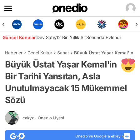
Güncel Konular
Dev Satış
12 Bin Yıllık Sır
Sonunda Evlendi
Haberler
Genel Kültür
Sanat
Büyük Üstat Yaşar Kemal'in B
Büyük Üstat Yaşar Kemal'in
Bir Tarihi Yansıtan, Asla
Unutulmayacak 15 Mükemmel
Sözü
cakyz
- Onedio Üyesi
Onedio’yu Google'a ekleyin