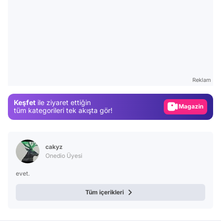
Video
Test
Gündem
Reklam
Magazin
Keşfet
ile ziyaret ettiğin
Video
tüm kategorileri tek akışta gör!
Test
cakyz
Onedio Üyesi
evet.
Tüm içerikleri