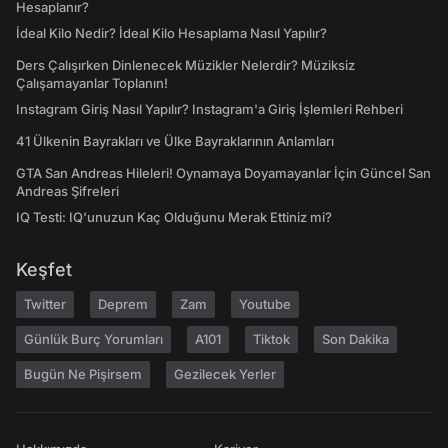
Hesaplanır?
İdeal Kilo Nedir? İdeal Kilo Hesaplama Nasıl Yapılır?
Ders Çalışırken Dinlenecek Müzikler Nelerdir? Müziksiz
Çalışamayanlar Toplanın!
Instagram Giriş Nasıl Yapılır? Instagram'a Giriş İşlemleri Rehberi
41 Ülkenin Bayrakları ve Ülke Bayraklarının Anlamları
GTA San Andreas Hileleri! Oynamaya Doyamayanlar İçin Güncel San
Andreas Şifreleri
IQ Testi: IQ'unuzun Kaç Olduğunu Merak Ettiniz mi?
Keşfet
Twitter
Deprem
Zam
Youtube
Günlük Burç Yorumları
A101
Tiktok
Son Dakika
Bugün Ne Pişirsem
Gezilecek Yerler