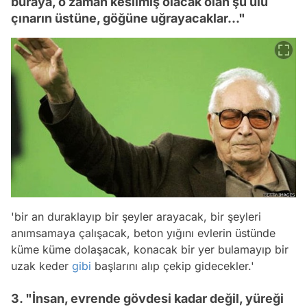
buraya, o zaman kesilmiş olacak olan şu ulu
çınarın üstüne, göğüne uğrayacaklar..."
'bir an duraklayıp bir şeyler arayacak, bir şeyleri
anımsamaya çalışacak, beton yığını evlerin üstünde
küme küme dolaşacak, konacak bir yer bulamayıp bir
uzak keder
gibi
başlarını alıp çekip gidecekler.'
3. "İnsan, evrende gövdesi kadar değil, yüreği