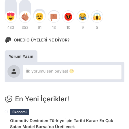
433
352
61
13
10
9
5
ONEDİO ÜYELERİ NE DİYOR?
Yorum Yazın
En Yeni İçerikler!
Ekonomi
Otomotiv Devinden Türkiye İçin Tarihi Karar: En Çok
Satan Model Bursa'da Üretilecek