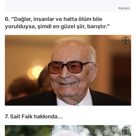
Reklam
6. “Dağlar, insanlar ve hatta ölüm bile
yorulduysa, şimdi en güzel şiir, barıştır.”
7. Sait Faik hakkında...