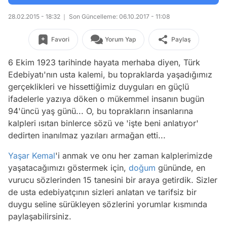
28.02.2015 - 18:32
Son Güncelleme: 06.10.2017 - 11:08
Favori
Yorum Yap
Paylaş
6 Ekim 1923 tarihinde hayata merhaba diyen, Türk
Edebiyatı'nın usta kalemi, bu topraklarda yaşadığımız
gerçeklikleri ve hissettiğimiz duyguları en güçlü
ifadelerle yazıya döken o mükemmel insanın bugün
94'üncü yaş günü... O, bu toprakların insanlarına
kalpleri ısıtan binlerce sözü ve 'işte beni anlatıyor'
dedirten inanılmaz yazıları armağan etti...
Yaşar Kemal
'i anmak ve onu her zaman kalplerimizde
yaşatacağımızı göstermek için,
doğum
gününde, en
vurucu sözlerinden 15 tanesini bir araya getirdik. Sizler
de usta edebiyatçının sizleri anlatan ve tarifsiz bir
duygu seline sürükleyen sözlerini yorumlar kısmında
paylaşabilirsiniz.