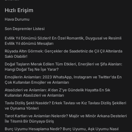
Hızlı Erişim
Hava Durumu
Son Depremler Listesi
Evlilik Yıl Dönümü Sözleri! En Özel Romantik, Duygusal ve Resimli
Evlilik Yıl dönümü Mesajları
Rüyada Altın Görmek: Gerçekler de Saadetiniz de Çil Çil Altınlarda
Saklı Olabilir!
Doğal Taşların Merak Edilen Tüm Etkileri, Enerjileri ve Şifa Alanları:
Hangi Doğal Taş Ne İşe Yarar?
Emojilerin Anlamları: 2023 WhatsApp, Instagram ve Twitter'da En
Çok Kullanılan Emojiler ve Anlamları
Atasözleri ve Anlamları: A'dan Z'ye Gündelik Hayatta En Sık
Kullanılan Atasözleri ve Anlamları
Tavla Diziliş Şekli Nasıldır? Erkek Tavlası ve Kız Tavlası Diziliş Şekilleri
ve Oynama Yönleri
Tarot Kartları ve Anlamları Nelerdir? Majör ve Minör Arkana Desteleri
İle Tılsımlı Bir Dünyaya Giriş
Burç Uyumu Hesaplama Nedir? Burç Uyumu, Aşk Uyumu Nasıl