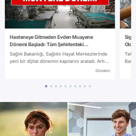
Hasteneye Gitmeden Evden Muayene
Sigar
Dönemi Başladı: Tüm Şehirlerdeki
Oldu
Hastanelerde Ücretsiz Olarak Başladı
Sağlık Bakanlığı, Sağlıklı Hayat Merkezlerinde
Tekel
yeni bir dijital dönemin kapılarını araladı. Artık
Başka
vatandaşlar psikolojik destek, sosyal
zam g
Gündem
danışmanlık ve sigara bırakma gibi hizmetler
göre 
için MHRS üzerinden randevu alıp, evlerinden
ise 1
hiç çıkmadan uzmanlarla görüntülü
görüşebilecek.