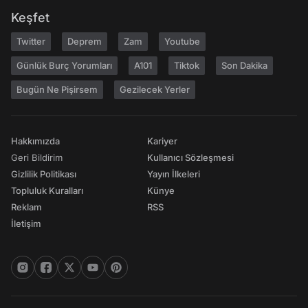
Keşfet
Twitter
Deprem
Zam
Youtube
Günlük Burç Yorumları
A101
Tiktok
Son Dakika
Bugün Ne Pişirsem
Gezilecek Yerler
Hakkımızda
Kariyer
Geri Bildirim
Kullanıcı Sözleşmesi
Gizlilik Politikası
Yayın İlkeleri
Topluluk Kuralları
Künye
Reklam
RSS
İletişim