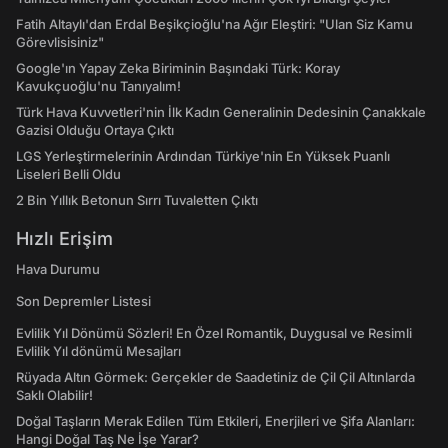
Fatih Altaylı'dan Erdal Beşikçioğlu'na Ağır Eleştiri: "Ulan Siz Kamu
Görevlisisiniz"
Google'ın Yapay Zeka Biriminin Başındaki Türk: Koray
Kavukçuoğlu'nu Tanıyalım!
Türk Hava Kuvvetleri'nin İlk Kadın Generalinin Dedesinin Çanakkale
Gazisi Olduğu Ortaya Çıktı
LGS Yerleştirmelerinin Ardından Türkiye'nin En Yüksek Puanlı
Liseleri Belli Oldu
2 Bin Yıllık Betonun Sırrı Tuvaletten Çıktı
Hızlı Erişim
Hava Durumu
Son Depremler Listesi
Evlilik Yıl Dönümü Sözleri! En Özel Romantik, Duygusal ve Resimli
Evlilik Yıl dönümü Mesajları
Rüyada Altın Görmek: Gerçekler de Saadetiniz de Çil Çil Altınlarda
Saklı Olabilir!
Doğal Taşların Merak Edilen Tüm Etkileri, Enerjileri ve Şifa Alanları:
Hangi Doğal Taş Ne İşe Yarar?