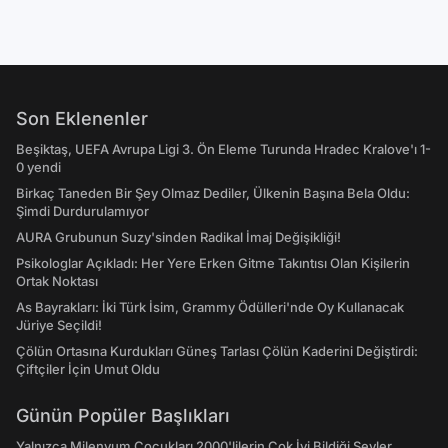
Son Eklenenler
Beşiktaş, UEFA Avrupa Ligi 3. Ön Eleme Turunda Hradec Kralove'ı 1-
0 yendi
Birkaç Taneden Bir Şey Olmaz Dediler, Ülkenin Başına Bela Oldu:
Şimdi Durdurulamıyor
AURA Grubunun Suzy'sinden Radikal İmaj Değişikliği!
Psikologlar Açıkladı: Her Yere Erken Gitme Takıntısı Olan Kişilerin
Ortak Noktası
As Bayrakları: İki Türk İsim, Grammy Ödülleri'nde Oy Kullanacak
Jüriye Seçildi!
Çölün Ortasına Kurdukları Güneş Tarlası Çölün Kaderini Değiştirdi:
Çiftçiler İçin Umut Oldu
Günün Popüler Başlıkları
Yalnızca Milenyum Çocukları 2000'lilerin Çok İyi Bildiği Şeyler