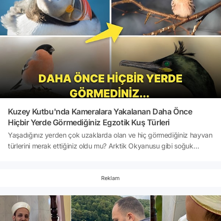
tanesi.Akıllara durgunluk verecek çapta büyük bir pişmanlık ile
sonuçlanacak bu olayı sizler için derledik. Bakalım siz ne
düşüneceksiniz...
Kuzey Kutbu'nda Kameralara Yakalanan Daha Önce
Hiçbir Yerde Görmediğiniz Egzotik Kuş Türleri
Yaşadığınız yerden çok uzaklarda olan ve hiç görmediğiniz hayvan
türlerini merak ettiğiniz oldu mu? Arktik Okyanusu gibi soğuk
bölgeler, daha önce hiç karşılaşmadığınız ve türlerinden bile
haberdar olmadığınız nadir rastlanan kuşlara ev sahipliği yapıyor.
Bu bölgede, en çok rastlanan kuş türü olan ötücü kuşlarla ve eğer
Reklam
şanslıysanız baykuşlarla karşılaşabilirsiniz. Kuzey Kutbu'nda
bulunan birbirinden farklı ve güzel kuşları sizin için derledik.
Bakalım siz en çok hangisini beğeneceksiniz...