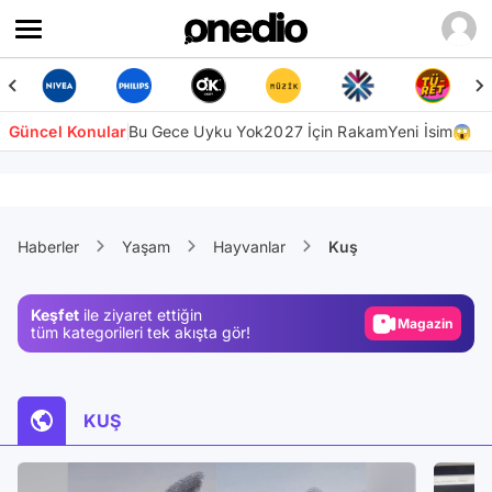
Güncel Konular
Bu Gece Uyku Yok
2027 İçin Rakam
Yeni İsim😱
Video
Test
Haberler
Yaşam
Hayvanlar
Kuş
Gündem
Magazin
Keşfet
ile ziyaret ettiğin
Video
tüm kategorileri tek akışta gör!
Test
KUŞ