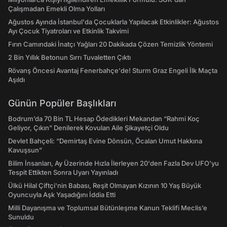
Çalışmadan Emekli Olma Yolları
Ağustos Ayında İstanbul'da Çocuklarla Yapılacak Etkinlikler: Ağustos
Ayı Çocuk Tiyatroları ve Etkinlik Takvimi
Fırın Camındaki İnatçı Yağları 20 Dakikada Çözen Temizlik Yöntemi
2 Bin Yıllık Betonun Sırrı Tuvaletten Çıktı
Rövanş Öncesi Avantaj Fenerbahçe'de! Sturm Graz Engeli İlk Maçta
Aşıldı
Günün Popüler Başlıkları
Bodrum’da 70 Bin TL Hesap Ödedikleri Mekandan “Rahmi Koç
Geliyor, Çıkın” Denilerek Kovulan Aile Şikayetçi Oldu
Devlet Bahçeli: “Demirtaş Evine Dönsün, Öcalan Umut Hakkına
Kavuşsun”
Bilim İnsanları, Ay Üzerinde Hızla İlerleyen 20'den Fazla Dev UFO'yu
Tespit Ettikten Sonra Uyarı Yayınladı
Ülkü Hilal Çiftçi'nin Babası, Reşit Olmayan Kızının 10 Yaş Büyük
Oyuncuyla Aşk Yaşadığını İddia Etti
Milli Dayanışma ve Toplumsal Bütünleşme Kanun Teklifi Meclis’e
Sunuldu