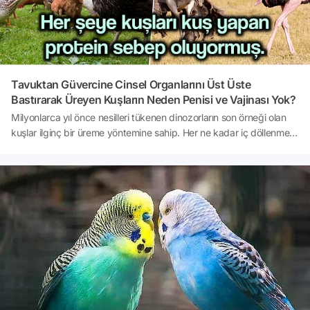
Tavuktan Güvercine Cinsel Organlarını Üst Üste
Bastırarak Üreyen Kuşların Neden Penisi ve Vajinası Yok?
Milyonlarca yıl önce nesilleri tükenen dinozorların son örneği olan
kuşlar ilginç bir üreme yöntemine sahip. Her ne kadar iç döllenme
yapsalar da erkekler spermlerini dişiye aktarmak için farklı bir
yönteme başvuruyor. Peki bu hayvanların erkekleri penislerini nasıl
kaybetti? Cevabını merak ediyorsanız içeriğimize buyurun. 👇