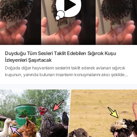
Duyduğu Tüm Sesleri Taklit Edebilen Sığırcık Kuşu
İzleyenleri Şaşırtacak
Doğada diğer hayvanların seslerini taklit ederek avlanan sığırcık
kuşunun, yanında bulunan insanların konuşmalarını akıcı şekilde
taklit etmesi izleyenleri şaşırttı.