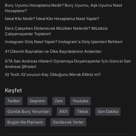
Burç Uyumu Hesaplama Nedir? Burç Uyumu, Aşk Uyumu Nasıl
Hesaplanır?
İdeal Kilo Nedir? İdeal Kilo Hesaplama Nasıl Yapılır?
Ders Çalışırken Dinlenecek Müzikler Nelerdir? Müziksiz
Çalışamayanlar Toplanın!
Instagram Giriş Nasıl Yapılır? Instagram'a Giriş İşlemleri Rehberi
41 Ülkenin Bayrakları ve Ülke Bayraklarının Anlamları
GTA San Andreas Hileleri! Oynamaya Doyamayanlar İçin Güncel San
Andreas Şifreleri
IQ Testi: IQ'unuzun Kaç Olduğunu Merak Ettiniz mi?
Keşfet
Twitter
Deprem
Zam
Youtube
Günlük Burç Yorumları
A101
Tiktok
Son Dakika
Bugün Ne Pişirsem
Gezilecek Yerler