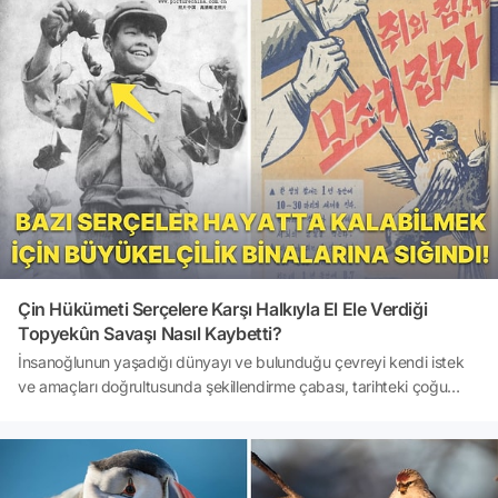
komik muhabbet kuşları ve papağan fotoğrafları...
Çin Hükümeti Serçelere Karşı Halkıyla El Ele Verdiği
Topyekûn Savaşı Nasıl Kaybetti?
İnsanoğlunun yaşadığı dünyayı ve bulunduğu çevreyi kendi istek
ve amaçları doğrultusunda şekillendirme çabası, tarihteki çoğu
örnekte de görülebileceği üzere maksadını aşan girişimler ile dolu.
İşte Komünist Çin hükümetinin 20. yüzyılın ortalarında başlattığı
'Dört Haşere Kampanyası' ; büyük bir çevre felaketi ve milyonlarca
insanın ölümüne neden olan tarihin kara lekelerinden bir