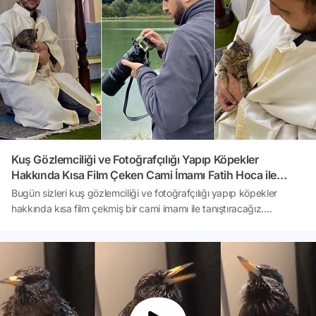
Kuş Gözlemciliği ve Fotoğrafçılığı Yapıp Köpekler
Hakkında Kısa Film Çeken Cami İmamı Fatih Hoca ile
Tanışın
Bugün sizleri kuş gözlemciliği ve fotoğrafçılığı yapıp köpekler
hakkında kısa film çekmiş bir cami imamı ile tanıştıracağız.
Şimdiden söyleyelim o, bilinen imamlardan çok farklı.Hadi gelin,
içeriğimize geçelim.