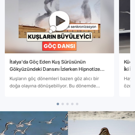
İtalya'da Göç Eden Kuş Sürüsünün
Küçü
Gökyüzündeki Dansını İzlerken Hipnotize
İki İ
Olacaksınız
Gören
Kuşların göç dönemleri bazen göz alıcı bir
Hayva
doğa olayına dönüşebiliyor. Bu dönemde
özell
birlikte hareket eden kuş sürüleri adeta bir
dolu.
gösteri sunuyor. Göç yolculuğunda birlikte
davra
hareket eden kuş sürüleri, belirli bir düzen ve
sevim
koordinasyon içinde ilerlerken, ortaya bir dans
ihtiy
gösterisini aratmayan bir uyum çıkıyor. Yeni
yaşay
nesil drone gösterilerine de ilham veren bu
ve ça