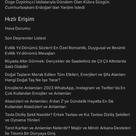
Özge Özpirinçci İddialarıyla Gündem Olan Kübra Süzgün
Cumhurbaşkanı Erdoğan'dan Yardım İstedi
Hızlı Erişim
Hava Durumu
Son Depremler Listesi
Evlilik Yıl Dönümü Sözleri! En Özel Romantik, Duygusal ve Resimli
Evlilik Yıl dönümü Mesajları
Rüyada Altın Görmek: Gerçekler de Saadetiniz de Çil Çil Altınlarda
Saklı Olabilir!
Doğal Taşların Merak Edilen Tüm Etkileri, Enerjileri ve Şifa Alanları:
Hangi Doğal Taş Ne İşe Yarar?
Emojilerin Anlamları: 2023 WhatsApp, Instagram ve Twitter'da En
Çok Kullanılan Emojiler ve Anlamları
Atasözleri ve Anlamları: A'dan Z'ye Gündelik Hayatta En Sık
Kullanılan Atasözleri ve Anlamları
Tavla Diziliş Şekli Nasıldır? Erkek Tavlası ve Kız Tavlası Diziliş Şekilleri
ve Oynama Yönleri
Tarot Kartları ve Anlamları Nelerdir? Majör ve Minör Arkana Desteleri
İle Tılsımlı Bir Dünyaya Giriş