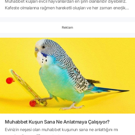
Muhabbet kuşları evcil hayvanlardan en şirin olanlarıdır diyebiliriz.
Kafeste olmalarına rağmen hareketli oluşları ve her zaman enerjik
olmaları bizi kendilerine daha çok bağlıyor. Bu içeriğimizde
muhabbet kuşu sahiplerinin anlayabileceği durumları sıraladık.
Keyifli okumalar!
Reklam
Muhabbet Kuşun Sana Ne Anlatmaya Çalışıyor?
Evinizin neşesi olan muhabbet kuşunun sana ne anlattığını mı