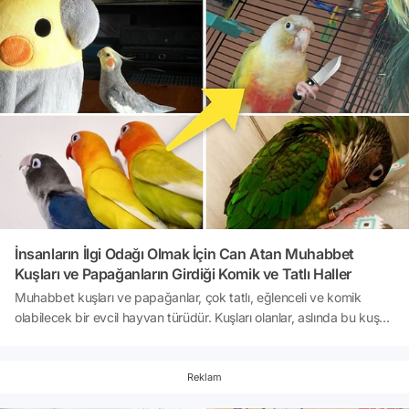
dünya çapında tanınmasına büyük katkı sağlıyor.Kuş dili konuşan
neslin deneyimlediği şeyleri sizin için derledik.
İnsanların İlgi Odağı Olmak İçin Can Atan Muhabbet
Kuşları ve Papağanların Girdiği Komik ve Tatlı Haller
Muhabbet kuşları ve papağanlar, çok tatlı, eğlenceli ve komik
olabilecek bir evcil hayvan türüdür. Kuşları olanlar, aslında bu kuş
türlerinin huylarının insanlara benzediğini gayet iyi bilirler. Ayrıca
papağanların ve muhabbet kuşlarının ilgiye bayıldığını ve ilgi
çekmek için ellerinden gelen her şeyi yapabillecek kapasitede
Reklam
olmaları, onları zeki hayvanlar yapar. İşte sizin için derlediğimiz