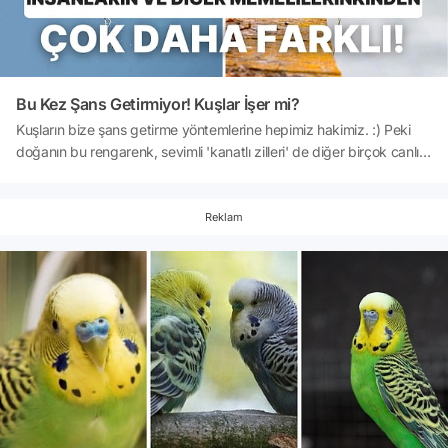
Bu Kez Şans Getirmiyor! Kuşlar İşer mi?
Kuşların bize şans getirme yöntemlerine hepimiz hakimiz. :) Peki
doğanın bu rengarenk, sevimli 'kanatlı zilleri' de diğer birçok canlı
gibi çişini yapıyor mudur? Eğer öyleyse neden görmedik ve nasıl
yapıyorlar? Cevaplar için okumaya devam edin... 🕊 👇
Reklam