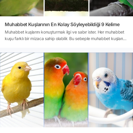
Muhabbet Kuşlarının En Kolay Söyleyebildiği 9 Kelime
Muhabbet kuşlarını konuşturmak ilgi ve sabır ister. Her muhabbet
kuşu farklı bir mizaca sahip olabilir. Bu sebeple muhabbet kuşlarına
her kelimeyi söyletmek zor. Ancak bazı kelimeleri tüm muhabbet
kuşları kolayca söyleyebiliyor. İşte o kelimeler.