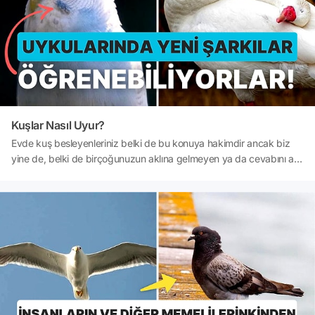
Kuşlar Nasıl Uyur?
Evde kuş besleyenleriniz belki de bu konuya hakimdir ancak biz
yine de, belki de birçoğunuzun aklına gelmeyen ya da cevabını ara
ara düşündüğü soruyu yanıtlayalım. Gündüz vakitleri sesleriyle
uyandığımız, gökyüzüne baktığımızda kanat çırpışlarını
gördüğümüz kuşlar enerjilerini uyuyarak topluyor olabilirler mi? Peki
öyleyse kuşlar nasıl uyur? Cevaplar içeriğimizde.