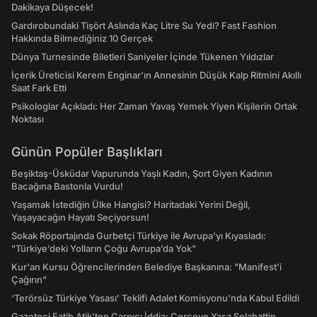
Dakikaya Düşecek!
Gardırobundaki Tişört Aslında Kaç Litre Su Yedi? Fast Fashion
Hakkında Bilmediğiniz 10 Gerçek
Dünya Turnesinde Biletleri Saniyeler İçinde Tükenen Yıldızlar
İçerik Üreticisi Kerem Enginar'ın Annesinin Düşük Kalp Ritmini Akıllı
Saat Fark Etti
Psikologlar Açıkladı: Her Zaman Yavaş Yemek Yiyen Kişilerin Ortak
Noktası
Günün Popüler Başlıkları
Beşiktaş-Üsküdar Vapurunda Yaşlı Kadın, Şort Giyen Kadının
Bacağına Bastonla Vurdu!
Yaşamak İstediğin Ülke Hangisi? Haritadaki Yerini Değil,
Yaşayacağın Hayatı Seçiyorsun!
Sokak Röportajında Gurbetçi Türkiye ile Avrupa'yı Kıyasladı:
"Türkiye’deki Yolların Çoğu Avrupa’da Yok"
Kur'an Kursu Öğrencilerinden Belediye Başkanına: "Manifest’i
Çağırın"
‘Terörsüz Türkiye Yasası’ Teklifi Adalet Komisyonu'nda Kabul Edildi
Gazeteci Fatih Atik'ten Çarpıcı İddia: Çerçeve Yasa Selahattin