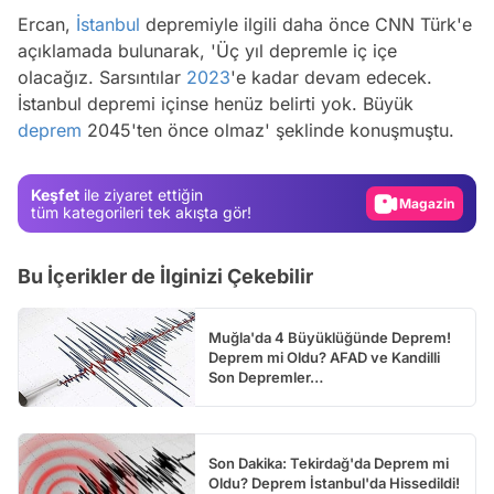
Ercan,
İstanbul
depremiyle ilgili daha önce CNN Türk'e
açıklamada bulunarak, 'Üç yıl depremle iç içe
Video
olacağız. Sarsıntılar
2023
'e kadar devam edecek.
İstanbul depremi içinse henüz belirti yok. Büyük
Test
deprem
2045'ten önce olmaz' şeklinde konuşmuştu.
Gündem
Magazin
Keşfet
ile ziyaret ettiğin
tüm kategorileri tek akışta gör!
Video
Test
Bu İçerikler de İlginizi Çekebilir
Muğla'da 4 Büyüklüğünde Deprem!
Deprem mi Oldu? AFAD ve Kandilli
Son Depremler…
Son Dakika: Tekirdağ'da Deprem mi
Oldu? Deprem İstanbul'da Hissedildi!