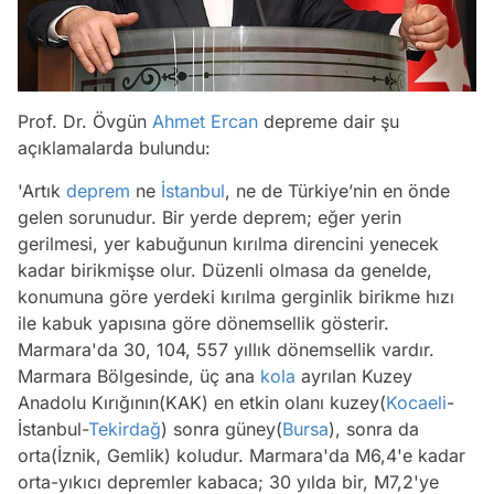
Prof. Dr. Övgün
Ahmet Ercan
depreme dair şu
açıklamalarda bulundu:
'Artık
deprem
ne
İstanbul
, ne de Türkiye’nin en önde
gelen sorunudur. Bir yerde deprem; eğer yerin
gerilmesi, yer kabuğunun kırılma direncini yenecek
kadar birikmişse olur. Düzenli olmasa da genelde,
konumuna göre yerdeki kırılma gerginlik birikme hızı
ile kabuk yapısına göre dönemsellik gösterir.
Marmara'da 30, 104, 557 yıllık dönemsellik vardır.
Marmara Bölgesinde, üç ana
kola
ayrılan Kuzey
Anadolu Kırığının(KAK) en etkin olanı kuzey(
Kocaeli
-
İstanbul-
Tekirdağ
) sonra güney(
Bursa
), sonra da
orta(İznik, Gemlik) koludur. Marmara'da M6,4'e kadar
orta-yıkıcı depremler kabaca; 30 yılda bir, M7,2'ye