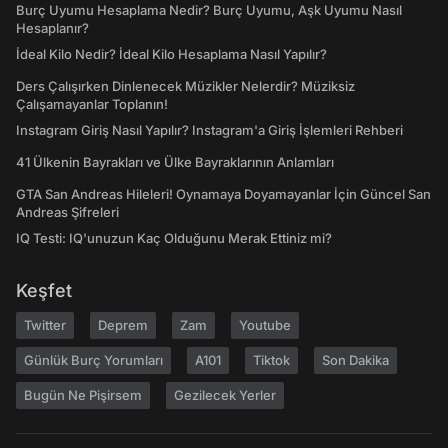
Burç Uyumu Hesaplama Nedir? Burç Uyumu, Aşk Uyumu Nasıl
Hesaplanır?
İdeal Kilo Nedir? İdeal Kilo Hesaplama Nasıl Yapılır?
Ders Çalışırken Dinlenecek Müzikler Nelerdir? Müziksiz
Çalışamayanlar Toplanın!
Instagram Giriş Nasıl Yapılır? Instagram'a Giriş İşlemleri Rehberi
41 Ülkenin Bayrakları ve Ülke Bayraklarının Anlamları
GTA San Andreas Hileleri! Oynamaya Doyamayanlar İçin Güncel San
Andreas Şifreleri
IQ Testi: IQ'unuzun Kaç Olduğunu Merak Ettiniz mi?
Keşfet
Twitter
Deprem
Zam
Youtube
Günlük Burç Yorumları
A101
Tiktok
Son Dakika
Bugün Ne Pişirsem
Gezilecek Yerler