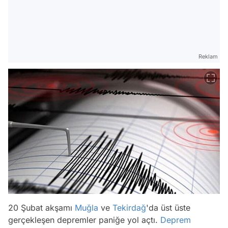
Reklam
20 Şubat akşamı
Muğla
ve
Tekirdağ
'da üst üste
gerçekleşen depremler paniğe yol açtı.
Deprem