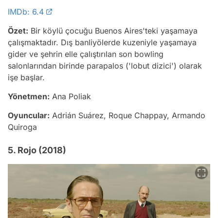
IMDb: 6.4
Özet:
Bir köylü çocuğu Buenos Aires'teki yaşamaya
çalışmaktadır. Dış banliyölerde kuzeniyle yaşamaya
gider ve şehrin elle çalıştırılan son bowling
salonlarından birinde parapalos ('lobut dizici') olarak
işe başlar.
Yönetmen:
Ana Poliak
Oyuncular:
Adrián Suárez, Roque Chappay, Armando
Quiroga
5. Rojo (2018)