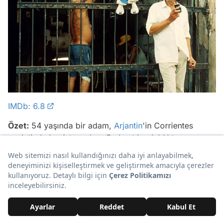
IMDb: 6.8
Özet:
54 yaşında bir adam,
Arjantin
'in Corrientes
eyaletinde hapisten çıkar. Serbest bırakıldıktan sonra,
bataklık ve ücra bir bölgede yaşayan artık yetişkin
olmuş kızını bulmak ister ancak gizemli bir olay onu
beklemektedir.
Yönetmen:
Lisandro Alonso
Oyuncular:
Argentino Vargas, Francisco Dornez,