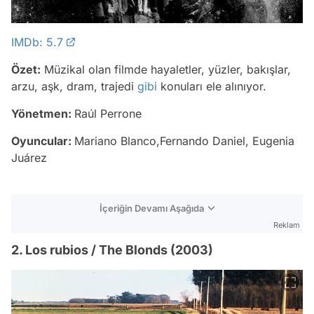
IMDb: 5.7
Özet:
Müzikal olan filmde hayaletler, yüzler, bakışlar,
arzu, aşk, dram, trajedi
gibi
konuları ele alınıyor.
Yönetmen:
Raúl Perrone
Oyuncular:
Mariano Blanco,Fernando Daniel, Eugenia
Juárez
İçeriğin Devamı Aşağıda
Reklam
2. Los rubios / The Blonds (2003)