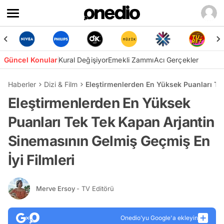
Güncel Konular
Kural Değişiyor
Emekli Zammı
Acı Gerçekler
Haberler
Dizi & Film
Eleştirmenlerden En Yüksek Puanları Tek
Eleştirmenlerden En Yüksek
Puanları Tek Tek Kapan Arjantin
Sinemasının Gelmiş Geçmiş En
İyi Filmleri
Merve Ersoy
- TV Editörü
Onedio’yu Google'a ekleyin