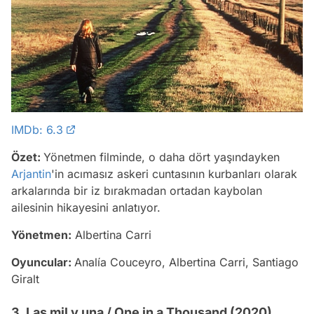
IMDb: 6.3
Özet:
Yönetmen filminde, o daha dört yaşındayken
Arjantin
'in acımasız askeri cuntasının kurbanları olarak
arkalarında bir iz bırakmadan ortadan kaybolan
ailesinin hikayesini anlatıyor.
Yönetmen:
Albertina Carri
Oyuncular:
Analía Couceyro, Albertina Carri, Santiago
Giralt
3. Las mil y una / One in a Thousand (2020)