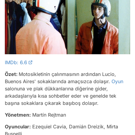
IMDb: 6.6
Özet:
Motosikletinin çalınmasının ardından Lucio,
Buenos Aires' sokaklarında amaçsızca dolaşır.
Oyun
salonuna ve plak dükkanlarına diğerine gider,
arkadaşlarıyla kısa sohbetler eder ve genelde tek
başına sokaklara çıkarak başıboş dolaşır.
Yönetmen:
Martín Rejtman
Oyuncular:
Ezequiel Cavia, Damián Dreizik, Mirta
Busnelli