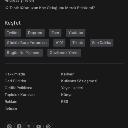
Andreas Şifreleri
IQ Testi: IQ'unuzun Kaç Olduğunu Merak Ettiniz mi?
Keşfet
Twitter
Deprem
Zam
Youtube
Günlük Burç Yorumları
A101
Tiktok
Son Dakika
Bugün Ne Pişirsem
Gezilecek Yerler
Hakkımızda
Kariyer
Geri Bildirim
Kullanıcı Sözleşmesi
Gizlilik Politikası
Yayın İlkeleri
Topluluk Kuralları
Künye
Reklam
RSS
İletişim