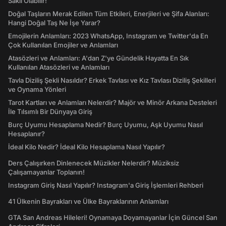
Saklı Olabilir!
Doğal Taşların Merak Edilen Tüm Etkileri, Enerjileri ve Şifa Alanları:
Hangi Doğal Taş Ne İşe Yarar?
Emojilerin Anlamları: 2023 WhatsApp, Instagram ve Twitter'da En
Çok Kullanılan Emojiler ve Anlamları
Atasözleri ve Anlamları: A'dan Z'ye Gündelik Hayatta En Sık
Kullanılan Atasözleri ve Anlamları
Tavla Diziliş Şekli Nasıldır? Erkek Tavlası ve Kız Tavlası Diziliş Şekilleri
ve Oynama Yönleri
Tarot Kartları ve Anlamları Nelerdir? Majör ve Minör Arkana Desteleri
İle Tılsımlı Bir Dünyaya Giriş
Burç Uyumu Hesaplama Nedir? Burç Uyumu, Aşk Uyumu Nasıl
Hesaplanır?
İdeal Kilo Nedir? İdeal Kilo Hesaplama Nasıl Yapılır?
Ders Çalışırken Dinlenecek Müzikler Nelerdir? Müziksiz
Çalışamayanlar Toplanın!
Instagram Giriş Nasıl Yapılır? Instagram'a Giriş İşlemleri Rehberi
41 Ülkenin Bayrakları ve Ülke Bayraklarının Anlamları
GTA San Andreas Hileleri! Oynamaya Doyamayanlar İçin Güncel San