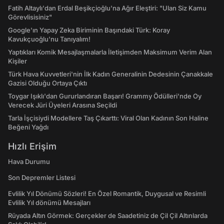
Fatih Altaylı'dan Erdal Beşikçioğlu'na Ağır Eleştiri: "Ulan Siz Kamu
Görevlisisiniz"
Google'ın Yapay Zeka Biriminin Başındaki Türk: Koray
Kavukçuoğlu'nu Tanıyalım!
Yaptıkları Komik Mesajlaşmalarla İletişimden Maksimum Verim Alan
Kişiler
Türk Hava Kuvvetleri'nin İlk Kadın Generalinin Dedesinin Çanakkale
Gazisi Olduğu Ortaya Çıktı
Toygar Işıklı'dan Gururlandıran Başarı! Grammy Ödülleri'nde Oy
Verecek Jüri Üyeleri Arasına Seçildi
Tarla İşçisiydi Modellere Taş Çıkarttı: Viral Olan Kadının Son Haline
Beğeni Yağdı
Hızlı Erişim
Hava Durumu
Son Depremler Listesi
Evlilik Yıl Dönümü Sözleri! En Özel Romantik, Duygusal ve Resimli
Evlilik Yıl dönümü Mesajları
Rüyada Altın Görmek: Gerçekler de Saadetiniz de Çil Çil Altınlarda