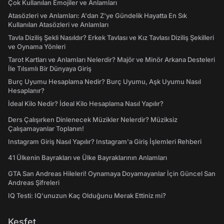
Çok Kullanılan Emojiler ve Anlamları
Atasözleri ve Anlamları: A'dan Z'ye Gündelik Hayatta En Sık
Kullanılan Atasözleri ve Anlamları
Tavla Diziliş Şekli Nasıldır? Erkek Tavlası ve Kız Tavlası Diziliş Şekilleri
ve Oynama Yönleri
Tarot Kartları ve Anlamları Nelerdir? Majör ve Minör Arkana Desteleri
İle Tılsımlı Bir Dünyaya Giriş
Burç Uyumu Hesaplama Nedir? Burç Uyumu, Aşk Uyumu Nasıl
Hesaplanır?
İdeal Kilo Nedir? İdeal Kilo Hesaplama Nasıl Yapılır?
Ders Çalışırken Dinlenecek Müzikler Nelerdir? Müziksiz
Çalışamayanlar Toplanın!
Instagram Giriş Nasıl Yapılır? Instagram'a Giriş İşlemleri Rehberi
41 Ülkenin Bayrakları ve Ülke Bayraklarının Anlamları
GTA San Andreas Hileleri! Oynamaya Doyamayanlar İçin Güncel San
Andreas Şifreleri
IQ Testi: IQ'unuzun Kaç Olduğunu Merak Ettiniz mi?
Keşfet