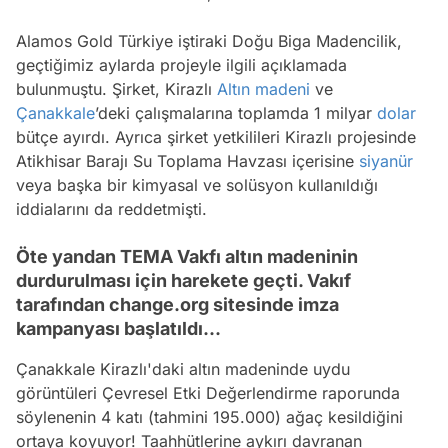
Alamos Gold Türkiye iştiraki Doğu Biga Madencilik,
geçtiğimiz aylarda projeyle ilgili açıklamada
bulunmuştu. Şirket, Kirazlı
Altın madeni
ve
Çanakkale
’deki çalışmalarına toplamda 1 milyar
dolar
bütçe ayırdı. Ayrıca şirket yetkilileri Kirazlı projesinde
Atikhisar Barajı Su Toplama Havzası içerisine
siyanür
veya başka bir kimyasal ve solüsyon kullanıldığı
iddialarını da reddetmişti.
Öte yandan TEMA Vakfı altın madeninin
durdurulması için harekete geçti. Vakıf
tarafından change.org sitesinde imza
kampanyası başlatıldı...
Çanakkale Kirazlı'daki altın madeninde uydu
görüntüleri Çevresel Etki Değerlendirme raporunda
söylenenin 4 katı (tahmini 195.000) ağaç kesildiğini
ortaya koyuyor! Taahhütlerine aykırı davranan