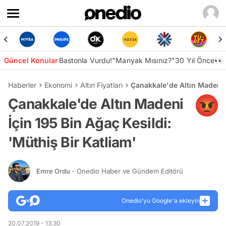
Güncel Konular
Bastonla Vurdu!
"Manyak Mısınız?"
30 Yıl Önce👀
Haberler
Ekonomi
Altın Fiyatları
Çanakkale'de Altın Madeni İ
Çanakkale'de Altın Madeni
İçin 195 Bin Ağaç Kesildi:
'Müthiş Bir Katliam'
Emre Ordu
- Onedio Haber ve Gündem Editörü
Onedio’yu Google'a ekleyin
20.07.2019 - 13:30