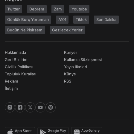
Twitter
Deprem
Zam
Youtube
Günlük Burç Yorumları
A101
Tiktok
Son Dakika
Bugün Ne Pişirsem
Gezilecek Yerler
Hakkımızda
Kariyer
Geri Bildirim
Kullanıcı Sözleşmesi
Gizlilik Politikası
Yayın İlkeleri
Topluluk Kuralları
Künye
Reklam
RSS
İletişim