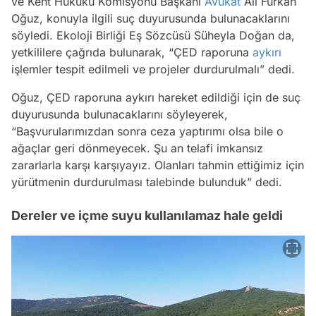
ve Kent Hukuku Komisyonu Başkanı
Avukat
Ali Furkan
Oğuz, konuyla ilgili suç duyurusunda bulunacaklarını
söyledi. Ekoloji Birliği Eş Sözcüsü Süheyla Doğan da,
yetkililere çağrıda bulunarak, “ÇED raporuna
aykırı
işlemler tespit edilmeli ve projeler durdurulmalı” dedi.
Oğuz, ÇED raporuna aykırı hareket edildiği için de suç
duyurusunda bulunacaklarını söyleyerek,
“Başvurularımızdan sonra ceza yaptırımı olsa bile o
ağaçlar geri dönmeyecek. Şu an telafi imkansız
zararlarla karşı karşıyayız. Olanları tahmin ettiğimiz için
yürütmenin durdurulması talebinde bulunduk” dedi.
Dereler ve içme suyu kullanılamaz hale geldi