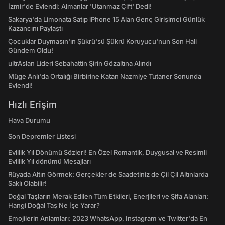
İzmir'de Evlendi: Almanlar 'Utanmaz Çift' Dedi!
Sakarya'da Limonata Satıp iPhone 15 Alan Genç Girişimci Günlük
Kazancını Paylaştı
Çocuklar Duymasın'ın Şükrü'sü Şükrü Koruyucu'nun Son Hali
Gündem Oldu!
ultrAslan Lideri Sebahattin Şirin Gözaltına Alındı
Müge Anlı'da Ortalığı Birbirine Katan Nazmiye Tutaner Sonunda
Evlendi!
Hızlı Erişim
Hava Durumu
Son Depremler Listesi
Evlilik Yıl Dönümü Sözleri! En Özel Romantik, Duygusal ve Resimli
Evlilik Yıl dönümü Mesajları
Rüyada Altın Görmek: Gerçekler de Saadetiniz de Çil Çil Altınlarda
Saklı Olabilir!
Doğal Taşların Merak Edilen Tüm Etkileri, Enerjileri ve Şifa Alanları:
Hangi Doğal Taş Ne İşe Yarar?
Emojilerin Anlamları: 2023 WhatsApp, Instagram ve Twitter'da En