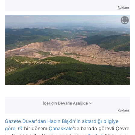
Reklam
İçeriğin Devamı Aşağıda
Reklam
Gazete Duvar'dan Hacın Bişkin'in aktardığı bilgiye
göre,
bir dönem
Çanakkale
’de baroda görevli Çevre