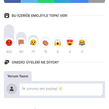
BU İÇERİĞE EMOJİYLE TEPKİ VER!
402
161
77
15
8
4
4
ONEDİO ÜYELERİ NE DİYOR?
Yorum Yazın