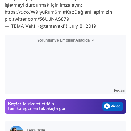
işletmeyi durdurmak için imzalayın:
https://t.co/W9IyuRum6m
#KazDağlarıHepimizin
pic.twitter.com/56UJNAS879
— TEMA Vakfı (@temavakfi)
July 8, 2019
Yorumlar ve Emojiler Aşağıda
Video
Test
Gündem
Reklam
Magazin
Keşfet
ile ziyaret ettiğin
Video
tüm kategorileri tek akışta gör!
Test
Emre Ordu