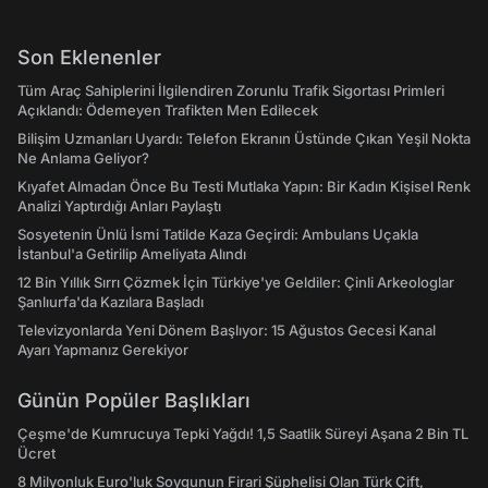
Son Eklenenler
Tüm Araç Sahiplerini İlgilendiren Zorunlu Trafik Sigortası Primleri
Açıklandı: Ödemeyen Trafikten Men Edilecek
Bilişim Uzmanları Uyardı: Telefon Ekranın Üstünde Çıkan Yeşil Nokta
Ne Anlama Geliyor?
Kıyafet Almadan Önce Bu Testi Mutlaka Yapın: Bir Kadın Kişisel Renk
Analizi Yaptırdığı Anları Paylaştı
Sosyetenin Ünlü İsmi Tatilde Kaza Geçirdi: Ambulans Uçakla
İstanbul'a Getirilip Ameliyata Alındı
12 Bin Yıllık Sırrı Çözmek İçin Türkiye'ye Geldiler: Çinli Arkeologlar
Şanlıurfa'da Kazılara Başladı
Televizyonlarda Yeni Dönem Başlıyor: 15 Ağustos Gecesi Kanal
Ayarı Yapmanız Gerekiyor
Günün Popüler Başlıkları
Çeşme'de Kumrucuya Tepki Yağdı! 1,5 Saatlik Süreyi Aşana 2 Bin TL
Ücret
8 Milyonluk Euro'luk Soygunun Firari Şüphelisi Olan Türk Çift,