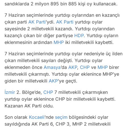
sandıklarda 2 milyon 895 bin 885 kişi oy kullanacak.
7 Haziran seçimlerinde yurtdışı oylarından en kazançlı
çıkan parti
AK Parti
’ydi.
AK Parti
yurtdışı oylar
sayesinde 2 milletvekili kazandı. Yurtdışı oylarından
kazançlı çıkan bir diğer partiyse
HDP
. Yurtdışı oyların
eklenmesinin ardından
MHP
iki milletvekili kaybetti.
7 Haziran seçimlerinde yurtdışı oylar nedeniyle üç ilden
çıkan milletvekili sayıları değişti. Yurtdışı oylar
eklenmeden önce
Amasya
’da
AKP
,
CHP
ve
MHP
birer
milletvekili çıkarmıştı. Yurtdışı oylar eklenince MHP’ye
giden bir milletvekili
AKP
’ye geçti.
İzmir
2. Bölge’de,
CHP
7 milletvekili çıkarmışken
yurtdışı oylar eklenince CHP bir milletvekili kaybetti.
Kazanan AK Parti oldu.
Son olarak
Kocaeli
’nde
seçim
bölgesindeki oylar
sayıldığında AK Parti 6, CHP 3, MHP 2 milletvekili