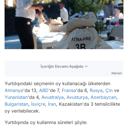
İçeriğin Devamı Aşağıda
Reklam
Yurtdışındaki seçmenin oy kullanacağı ülkelerden
Almanya
'da 13,
ABD
'de 7,
Fransa
'da 6,
Rusya
,
Çin
ve
Yunanistan
'da 4,
Avustralya
,
Avusturya
,
Azerbaycan
,
Bulgaristan
,
İsviçre
,
İran
, Kazakistan'da 3 temsilcilikte
oy verilebilecek.
Yurtdışında oy kullanma süreleri şöyle: