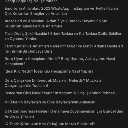
Hangi Doğal Taş Ne İşe Yarar?
Emojilerin Anlamları: 2023 WhatsApp, Instagram ve Twitter'da En
Çok Kullanılan Emojiler ve Anlamları
Atasözleri ve Anlamları: A'dan Z'ye Gündelik Hayatta En Sık
Kullanılan Atasözleri ve Anlamları
Tavla Diziliş Şekli Nasıldır? Erkek Tavlası ve Kız Tavlası Diziliş Şekilleri
ve Oynama Yönleri
Tarot Kartları ve Anlamları Nelerdir? Majör ve Minör Arkana Desteleri
İle Tılsımlı Bir Dünyaya Giriş
Burç Uyumu Hesaplama Nedir? Burç Uyumu, Aşk Uyumu Nasıl
Hesaplanır?
İdeal Kilo Nedir? İdeal Kilo Hesaplama Nasıl Yapılır?
Ders Çalışırken Dinlenecek Müzikler Nelerdir? Müziksiz
Çalışamayanlar Toplanın!
Instagram Giriş Nasıl Yapılır? Instagram'a Giriş İşlemleri Rehberi
41 Ülkenin Bayrakları ve Ülke Bayraklarının Anlamları
GTA San Andreas Hileleri! Oynamaya Doyamayanlar İçin Güncel San
Andreas Şifreleri
IQ Testi: IQ'unuzun Kaç Olduğunu Merak Ettiniz mi?