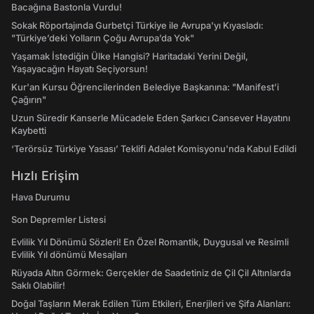
Bacağına Bastonla Vurdu!
Sokak Röportajında Gurbetçi Türkiye ile Avrupa'yı Kıyasladı:
"Türkiye’deki Yolların Çoğu Avrupa’da Yok"
Yaşamak İstediğin Ülke Hangisi? Haritadaki Yerini Değil,
Yaşayacağın Hayatı Seçiyorsun!
Kur'an Kursu Öğrencilerinden Belediye Başkanına: "Manifest’i
Çağırın"
Uzun Süredir Kanserle Mücadele Eden Şarkıcı Cansever Hayatını
Kaybetti
‘Terörsüz Türkiye Yasası’ Teklifi Adalet Komisyonu'nda Kabul Edildi
Hızlı Erişim
Hava Durumu
Son Depremler Listesi
Evlilik Yıl Dönümü Sözleri! En Özel Romantik, Duygusal ve Resimli
Evlilik Yıl dönümü Mesajları
Rüyada Altın Görmek: Gerçekler de Saadetiniz de Çil Çil Altınlarda
Saklı Olabilir!
Doğal Taşların Merak Edilen Tüm Etkileri, Enerjileri ve Şifa Alanları: