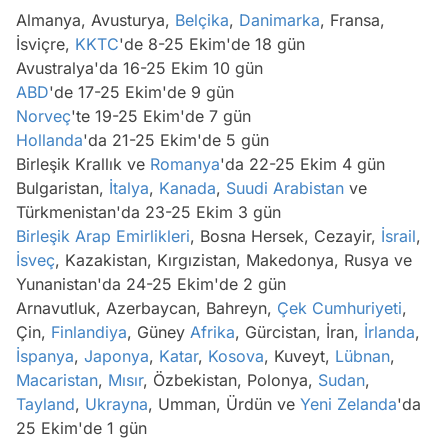
Almanya, Avusturya,
Belçika
,
Danimarka
, Fransa,
İsviçre,
KKTC
'de 8-25 Ekim'de 18 gün
Avustralya'da 16-25 Ekim 10 gün
ABD
'de 17-25 Ekim'de 9 gün
Norveç
'te 19-25 Ekim'de 7 gün
Hollanda
'da 21-25 Ekim'de 5 gün
Birleşik Krallık ve
Romanya
'da 22-25 Ekim 4 gün
Bulgaristan,
İtalya
,
Kanada
,
Suudi Arabistan
ve
Türkmenistan'da 23-25 Ekim 3 gün
Birleşik Arap Emirlikleri
, Bosna Hersek, Cezayir,
İsrail
,
İsveç
, Kazakistan, Kırgızistan, Makedonya, Rusya ve
Yunanistan'da 24-25 Ekim'de 2 gün
Arnavutluk, Azerbaycan, Bahreyn,
Çek Cumhuriyeti
,
Çin,
Finlandiya
, Güney
Afrika
, Gürcistan, İran,
İrlanda
,
İspanya
,
Japonya
,
Katar
,
Kosova
, Kuveyt,
Lübnan
,
Macaristan
,
Mısır
, Özbekistan, Polonya,
Sudan
,
Tayland
,
Ukrayna
, Umman, Ürdün ve
Yeni Zelanda
'da
25 Ekim'de 1 gün