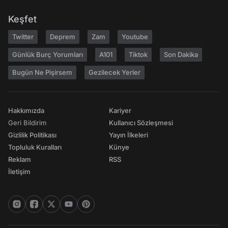
Keşfet
Twitter
Deprem
Zam
Youtube
Günlük Burç Yorumları
A101
Tiktok
Son Dakika
Bugün Ne Pişirsem
Gezilecek Yerler
Hakkımızda
Kariyer
Geri Bildirim
Kullanıcı Sözleşmesi
Gizlilik Politikası
Yayın İlkeleri
Topluluk Kuralları
Künye
Reklam
RSS
İletişim