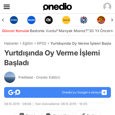
Güncel Konular
Bastonla Vurdu!
"Manyak Mısınız?"
30 Yıl Önce👀
Haberler
Eğitim
KPSS
Yurtdışında Oy Verme İşlemi Başladı
Yurtdışında Oy Verme İşlemi
Başladı
FreiGeist
- Onedio Editörü
Onedio’yu Google'a ekleyin
08.10.2015 - 09:06
Son Güncelleme: 08.10.2015 - 10:05