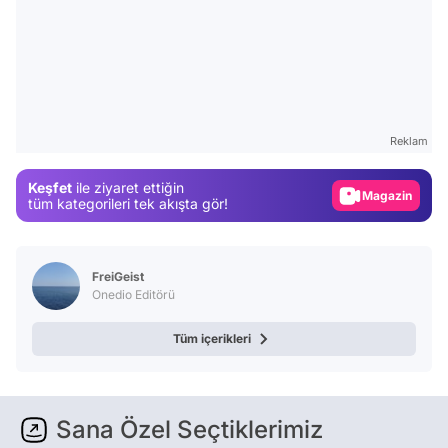
Video
Test
Reklam
Gündem
Keşfet
ile ziyaret ettiğin
Magazin
tüm kategorileri tek akışta gör!
Video
Test
FreiGeist
Onedio Editörü
Tüm içerikleri
Sana Özel Seçtiklerimiz