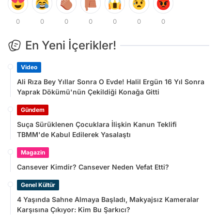
0
0
0
0
0
0
0
En Yeni İçerikler!
Video
Ali Rıza Bey Yıllar Sonra O Evde! Halil Ergün 16 Yıl Sonra
Yaprak Dökümü'nün Çekildiği Konağa Gitti
Gündem
Suça Sürüklenen Çocuklara İlişkin Kanun Teklifi
TBMM'de Kabul Edilerek Yasalaştı
Magazin
Cansever Kimdir? Cansever Neden Vefat Etti?
Genel Kültür
4 Yaşında Sahne Almaya Başladı, Makyajsız Kameralar
Karşısına Çıkıyor: Kim Bu Şarkıcı?