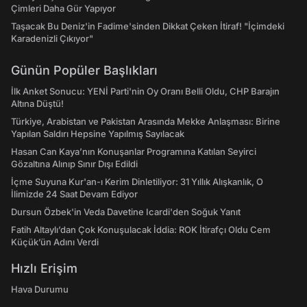
Çimleri Daha Gür Yapıyor
Taşacak Bu Deniz'in Fadime'sinden Dikkat Çeken İtiraf! "İçimdeki
Karadenizli Çıkıyor"
Günün Popüler Başlıkları
İlk Anket Sonucu: YENİ Parti'nin Oy Oranı Belli Oldu, CHP Barajın
Altına Düştü!
Türkiye, Arabistan ve Pakistan Arasında Mekke Anlaşması: Birine
Yapılan Saldırı Hepsine Yapılmış Sayılacak
Hasan Can Kaya’nın Konuşanlar Programına Katılan Seyirci
Gözaltına Alınıp Sınır Dışı Edildi
İçme Suyuna Kur'an-ı Kerim Dinletiliyor: 31 Yıllık Alışkanlık, O
İlimizde 24 Saat Devam Ediyor
Dursun Özbek'in Veda Davetine Icardi'den Soğuk Yanıt
Fatih Altaylı’dan Çok Konuşulacak İddia: ROK İtirafçı Oldu Cem
Küçük’ün Adını Verdi
Hızlı Erişim
Hava Durumu