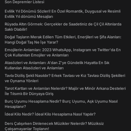
Son Depremler Listesi
Evlilik Yıl Dönümü Sözleri! En Özel Romantik, Duygusal ve Resimli
Evlilik Yıl dönümü Mesajları
Rüyada Altın Görmek: Gerçekler de Saadetiniz de Çil Çil Altınlarda
Saklı Olabilir!
Doğal Taşların Merak Edilen Tüm Etkileri, Enerjileri ve Şifa Alanları:
Hangi Doğal Taş Ne İşe Yarar?
Emojilerin Anlamları: 2023 WhatsApp, Instagram ve Twitter'da En
Çok Kullanılan Emojiler ve Anlamları
Atasözleri ve Anlamları: A'dan Z'ye Gündelik Hayatta En Sık
Kullanılan Atasözleri ve Anlamları
Tavla Diziliş Şekli Nasıldır? Erkek Tavlası ve Kız Tavlası Diziliş Şekilleri
ve Oynama Yönleri
Tarot Kartları ve Anlamları Nelerdir? Majör ve Minör Arkana Desteleri
İle Tılsımlı Bir Dünyaya Giriş
Burç Uyumu Hesaplama Nedir? Burç Uyumu, Aşk Uyumu Nasıl
Hesaplanır?
İdeal Kilo Nedir? İdeal Kilo Hesaplama Nasıl Yapılır?
Ders Çalışırken Dinlenecek Müzikler Nelerdir? Müziksiz
Çalışamayanlar Toplanın!