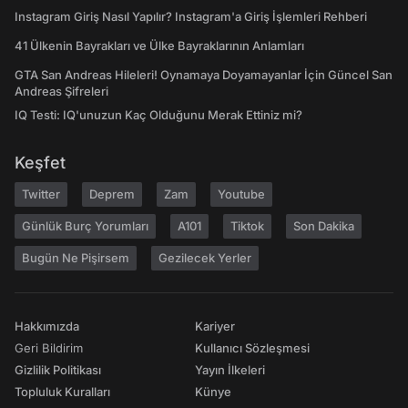
Instagram Giriş Nasıl Yapılır? Instagram'a Giriş İşlemleri Rehberi
41 Ülkenin Bayrakları ve Ülke Bayraklarının Anlamları
GTA San Andreas Hileleri! Oynamaya Doyamayanlar İçin Güncel San
Andreas Şifreleri
IQ Testi: IQ'unuzun Kaç Olduğunu Merak Ettiniz mi?
Keşfet
Twitter
Deprem
Zam
Youtube
Günlük Burç Yorumları
A101
Tiktok
Son Dakika
Bugün Ne Pişirsem
Gezilecek Yerler
Hakkımızda
Kariyer
Geri Bildirim
Kullanıcı Sözleşmesi
Gizlilik Politikası
Yayın İlkeleri
Topluluk Kuralları
Künye