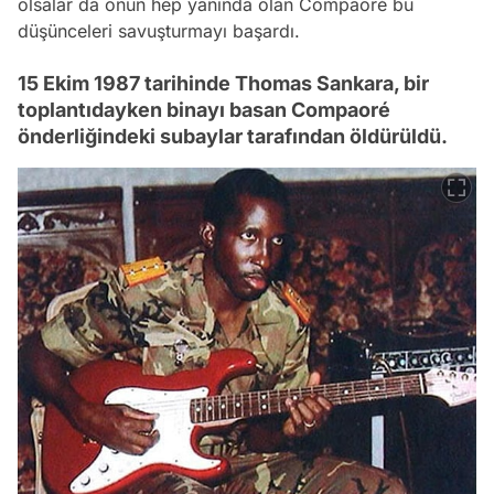
olsalar da onun hep yanında olan Compaoré bu
düşünceleri savuşturmayı başardı.
15 Ekim 1987 tarihinde Thomas Sankara, bir
toplantıdayken binayı basan Compaoré
önderliğindeki subaylar tarafından öldürüldü.