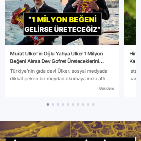
Murat Ülker'in Oğlu Yahya Ülker 1 Milyon
Hindi
Beğeni Alırsa Dev Gofret Üreteceklerini
Kabus
Duyurdu
Mama
Türkiye’nin gıda devi Ülker, sosyal medyada
İstan
dikkat çeken bir meydan okumaya imza attı.
parkl
Yıldız Holding Yönetim Kurulu Üyesi Murat
tehdi
Gündem
Ülker’in oğlu Yahya Ülker, kişisel Instagram
bulun
hesabı üzerinden yaptığı paylaşıma 1 milyon
gibi 
beğeni gelirse dev çikolatalı gofret
mayna
üreteceklerini duyurdu.
gün d
famil
çevre
tür, 