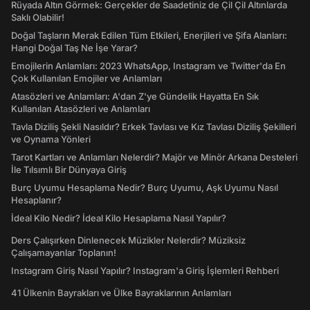
Rüyada Altın Görmek: Gerçekler de Saadetiniz de Çil Çil Altınlarda
Saklı Olabilir!
Doğal Taşların Merak Edilen Tüm Etkileri, Enerjileri ve Şifa Alanları:
Hangi Doğal Taş Ne İşe Yarar?
Emojilerin Anlamları: 2023 WhatsApp, Instagram ve Twitter'da En
Çok Kullanılan Emojiler ve Anlamları
Atasözleri ve Anlamları: A'dan Z'ye Gündelik Hayatta En Sık
Kullanılan Atasözleri ve Anlamları
Tavla Diziliş Şekli Nasıldır? Erkek Tavlası ve Kız Tavlası Diziliş Şekilleri
ve Oynama Yönleri
Tarot Kartları ve Anlamları Nelerdir? Majör ve Minör Arkana Desteleri
İle Tılsımlı Bir Dünyaya Giriş
Burç Uyumu Hesaplama Nedir? Burç Uyumu, Aşk Uyumu Nasıl
Hesaplanır?
İdeal Kilo Nedir? İdeal Kilo Hesaplama Nasıl Yapılır?
Ders Çalışırken Dinlenecek Müzikler Nelerdir? Müziksiz
Çalışamayanlar Toplanın!
Instagram Giriş Nasıl Yapılır? Instagram'a Giriş İşlemleri Rehberi
41 Ülkenin Bayrakları ve Ülke Bayraklarının Anlamları