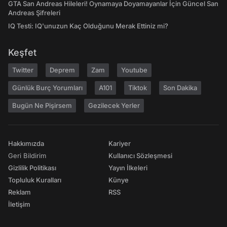
GTA San Andreas Hileleri! Oynamaya Doyamayanlar İçin Güncel San
Andreas Şifreleri
IQ Testi: IQ'unuzun Kaç Olduğunu Merak Ettiniz mi?
Keşfet
Twitter
Deprem
Zam
Youtube
Günlük Burç Yorumları
A101
Tiktok
Son Dakika
Bugün Ne Pişirsem
Gezilecek Yerler
Hakkımızda
Kariyer
Geri Bildirim
Kullanıcı Sözleşmesi
Gizlilik Politikası
Yayın İlkeleri
Topluluk Kuralları
Künye
Reklam
RSS
İletişim