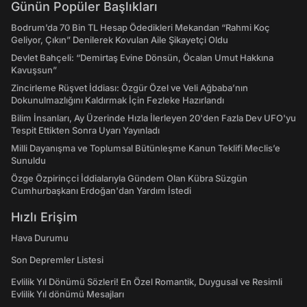
Günün Popüler Başlıkları
Bodrum’da 70 Bin TL Hesap Ödedikleri Mekandan “Rahmi Koç
Geliyor, Çıkın” Denilerek Kovulan Aile Şikayetçi Oldu
Devlet Bahçeli: “Demirtaş Evine Dönsün, Öcalan Umut Hakkına
Kavuşsun”
Zincirleme Rüşvet İddiası: Özgür Özel ve Veli Ağbaba’nın
Dokunulmazlığını Kaldırmak İçin Fezleke Hazırlandı
Bilim İnsanları, Ay Üzerinde Hızla İlerleyen 20'den Fazla Dev UFO'yu
Tespit Ettikten Sonra Uyarı Yayınladı
Milli Dayanışma ve Toplumsal Bütünleşme Kanun Teklifi Meclis’e
Sunuldu
Özge Özpirinçci İddialarıyla Gündem Olan Kübra Süzgün
Cumhurbaşkanı Erdoğan'dan Yardım İstedi
Hızlı Erişim
Hava Durumu
Son Depremler Listesi
Evlilik Yıl Dönümü Sözleri! En Özel Romantik, Duygusal ve Resimli
Evlilik Yıl dönümü Mesajları