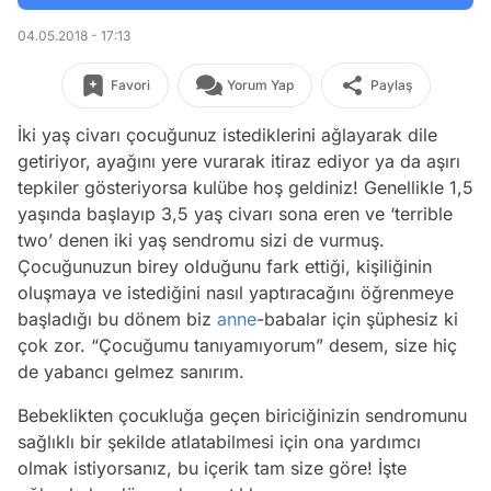
04.05.2018 - 17:13
Favori
Yorum Yap
Paylaş
İki yaş civarı çocuğunuz istediklerini ağlayarak dile
getiriyor, ayağını yere vurarak itiraz ediyor ya da aşırı
tepkiler gösteriyorsa kulübe hoş geldiniz! Genellikle 1,5
yaşında başlayıp 3,5 yaş civarı sona eren ve ‘terrible
two’ denen iki yaş sendromu sizi de vurmuş.
Çocuğunuzun birey olduğunu fark ettiği, kişiliğinin
oluşmaya ve istediğini nasıl yaptıracağını öğrenmeye
başladığı bu dönem biz
anne
-babalar için şüphesiz ki
çok zor. “Çocuğumu tanıyamıyorum” desem, size hiç
de yabancı gelmez sanırım.
Bebeklikten çocukluğa geçen biriciğinizin sendromunu
sağlıklı bir şekilde atlatabilmesi için ona yardımcı
olmak istiyorsanız, bu içerik tam size göre! İşte