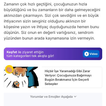
Zamanın çok hızlı geçtiğini, çocuğunuzun hızla
büyüdüğünü ve bu zamanların bir daha gelmeyeceğini
aklınızdan çıkarmayın. Sizi çok sevdiğini ve en büyük
Video
ihtiyacının sizin sevginiz olduğunu aklınızın bir
Test
köşesine yazın ve ihtiyaç duyduğunuzda hemen bunu
düşünün. Siz onun en değerli varlığısınız, sendrom
Gündem
yüzünden bunun arada kaynamasına izin vermeyin.
Magazin
Video
Keşfet
ile ziyaret ettiğin
Test
tüm kategorileri tek akışta gör!
Hiçbir İşe Yaramadığı Gibi Zarar
Veriyor: Çocuğunuza Bağırmayı
Bugün Bırakmanız İçin Geçerli
Sebepler
Yorumlar ve Emojiler Aşağıda