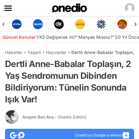
Güncel Konular
YKS Değişecek mi?
"Manyak Mısınız?"
30 Yıl Önc
Haberler
Yaşam
Hayvanlar
Dertli Anne-Babalar Toplaşın, 
Dertli Anne-Babalar Toplaşın, 2
Yaş Sendromunun Dibinden
Bildiriyorum: Tünelin Sonunda
Işık Var!
Anayım Ben Ana
- Onedio Editörü
Onedio’yu Google'a ekleyin