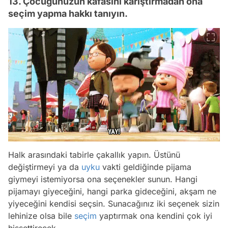
13. Çocuğunuzun kafasını karıştırmadan ona
seçim yapma hakkı tanıyın.
Halk arasındaki tabirle çakallık yapın. Üstünü
değiştirmeyi ya da
uyku
vakti geldiğinde pijama
giymeyi istemiyorsa ona seçenekler sunun. Hangi
pijamayı giyeceğini, hangi parka gideceğini, akşam ne
yiyeceğini kendisi seçsin. Sunacağınız iki seçenek sizin
lehinize olsa bile
seçim
yaptırmak ona kendini çok iyi
hissettirecek.