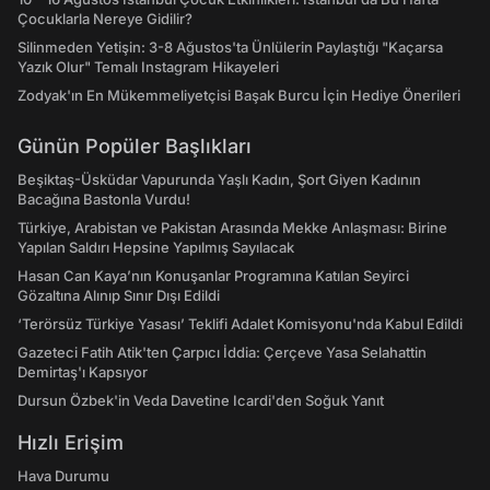
Çocuklarla Nereye Gidilir?
Silinmeden Yetişin: 3-8 Ağustos'ta Ünlülerin Paylaştığı "Kaçarsa
Yazık Olur" Temalı Instagram Hikayeleri
Zodyak'ın En Mükemmeliyetçisi Başak Burcu İçin Hediye Önerileri
Günün Popüler Başlıkları
Beşiktaş-Üsküdar Vapurunda Yaşlı Kadın, Şort Giyen Kadının
Bacağına Bastonla Vurdu!
Türkiye, Arabistan ve Pakistan Arasında Mekke Anlaşması: Birine
Yapılan Saldırı Hepsine Yapılmış Sayılacak
Hasan Can Kaya’nın Konuşanlar Programına Katılan Seyirci
Gözaltına Alınıp Sınır Dışı Edildi
‘Terörsüz Türkiye Yasası’ Teklifi Adalet Komisyonu'nda Kabul Edildi
Gazeteci Fatih Atik'ten Çarpıcı İddia: Çerçeve Yasa Selahattin
Demirtaş'ı Kapsıyor
Dursun Özbek'in Veda Davetine Icardi'den Soğuk Yanıt
Hızlı Erişim
Hava Durumu