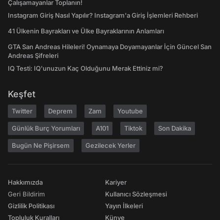
Çalışamayanlar Toplanın!
Instagram Giriş Nasıl Yapılır? Instagram'a Giriş İşlemleri Rehberi
41 Ülkenin Bayrakları ve Ülke Bayraklarının Anlamları
GTA San Andreas Hileleri! Oynamaya Doyamayanlar İçin Güncel San
Andreas Şifreleri
IQ Testi: IQ'unuzun Kaç Olduğunu Merak Ettiniz mi?
Keşfet
Twitter
Deprem
Zam
Youtube
Günlük Burç Yorumları
A101
Tiktok
Son Dakika
Bugün Ne Pişirsem
Gezilecek Yerler
Hakkımızda
Kariyer
Geri Bildirim
Kullanıcı Sözleşmesi
Gizlilik Politikası
Yayın İlkeleri
Topluluk Kuralları
Künye