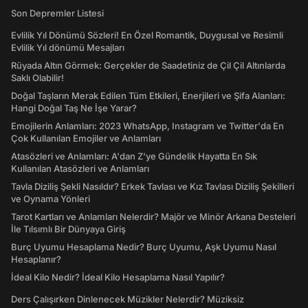
Son Depremler Listesi
Evlilik Yıl Dönümü Sözleri! En Özel Romantik, Duygusal ve Resimli
Evlilik Yıl dönümü Mesajları
Rüyada Altın Görmek: Gerçekler de Saadetiniz de Çil Çil Altınlarda
Saklı Olabilir!
Doğal Taşların Merak Edilen Tüm Etkileri, Enerjileri ve Şifa Alanları:
Hangi Doğal Taş Ne İşe Yarar?
Emojilerin Anlamları: 2023 WhatsApp, Instagram ve Twitter'da En
Çok Kullanılan Emojiler ve Anlamları
Atasözleri ve Anlamları: A'dan Z'ye Gündelik Hayatta En Sık
Kullanılan Atasözleri ve Anlamları
Tavla Diziliş Şekli Nasıldır? Erkek Tavlası ve Kız Tavlası Diziliş Şekilleri
ve Oynama Yönleri
Tarot Kartları ve Anlamları Nelerdir? Majör ve Minör Arkana Desteleri
İle Tılsımlı Bir Dünyaya Giriş
Burç Uyumu Hesaplama Nedir? Burç Uyumu, Aşk Uyumu Nasıl
Hesaplanır?
İdeal Kilo Nedir? İdeal Kilo Hesaplama Nasıl Yapılır?
Ders Çalışırken Dinlenecek Müzikler Nelerdir? Müziksiz