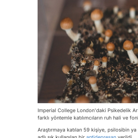
Imperial College London'daki Psikedelik A
farklı yöntemle katılımcıların ruh hali ve f
Araştırmaya katılan 59 kişiye, psilosibin ya 
adlı sık kullanılan bir
antidepresan
verildi.