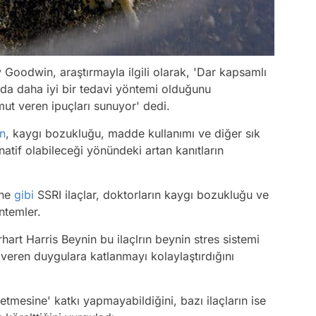
 Goodwin, araştırmayla ilgili olarak, 'Dar kapsamlı
nda daha iyi bir tedavi yöntemi olduğunu
ut veren ipuçları sunuyor' dedi.
n
, kaygı bozukluğu, madde kullanımı ve diğer sık
rnatif olabileceği yönündeki artan kanıtların
ine
gibi
SSRI ilaçlar, doktorların kaygı bozukluğu ve
ntemler.
rt Harris Beynin bu ilaçlrın beynin stres sistemi
cı veren duygulara katlanmayı kolaylaştırdığını
ssetmesine' katkı yapmayabildiğini, bazı ilaçların ise