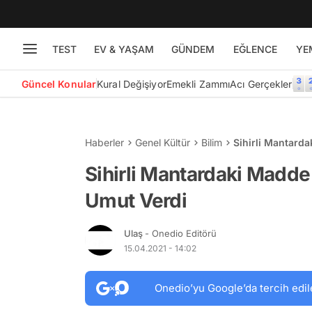
TEST
EV & YAŞAM
GÜNDEM
EĞLENCE
YE
Güncel Konular
Kural Değişiyor
Emekli Zammı
Acı Gerçekler
Haberler
Genel Kültür
Bilim
Sihirli Mantard
Sihirli Mantardaki Madde
Umut Verdi
Ulaş
- Onedio Editörü
15.04.2021 - 14:02
Onedio’yu Google’da tercih edil