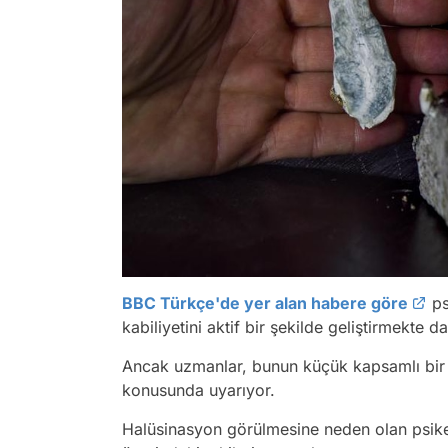
BBC Türkçe'de yer alan habere göre
ps
kabiliyetini aktif bir şekilde geliştirmekte 
Ancak uzmanlar, bunun küçük kapsamlı bir 
konusunda uyarıyor.
Halüsinasyon görülmesine neden olan psike