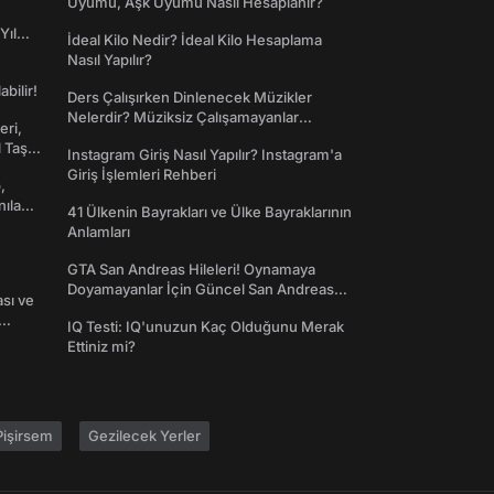
Uyumu, Aşk Uyumu Nasıl Hesaplanır?
Yıl
İdeal Kilo Nedir? İdeal Kilo Hesaplama
Nasıl Yapılır?
abilir!
Ders Çalışırken Dinlenecek Müzikler
Nelerdir? Müziksiz Çalışamayanlar
eri,
Toplanın!
l Taş
Instagram Giriş Nasıl Yapılır? Instagram'a
Giriş İşlemleri Rehberi
,
nılan
41 Ülkenin Bayrakları ve Ülke Bayraklarının
Anlamları
GTA San Andreas Hileleri! Oynamaya
Doyamayanlar İçin Güncel San Andreas
ası ve
Şifreleri
IQ Testi: IQ'unuzun Kaç Olduğunu Merak
Ettiniz mi?
işirsem
Gezilecek Yerler