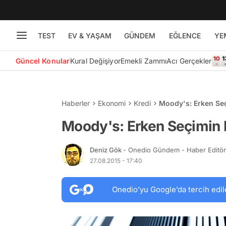
TEST
EV & YAŞAM
GÜNDEM
EĞLENCE
YE
Güncel Konular
Kural Değişiyor
Emekli Zammı
Acı Gerçekler
Haberler
Ekonomi
Kredi
Moody's: Erken Se
Moody's: Erken Seçimin 
Deniz Gök
- Onedio Gündem - Haber Editö
27.08.2015 - 17:40
Onedio’yu Google’da tercih edil