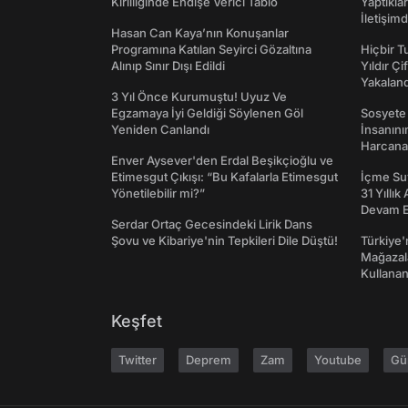
Kirliliğinde Endişe Verici Tablo
Yaptıkla
İletişim
Hasan Can Kaya’nın Konuşanlar
Programına Katılan Seyirci Gözaltına
Hiçbir 
Alınıp Sınır Dışı Edildi
Yıldır Çi
Yakaland
3 Yıl Önce Kurumuştu! Uyuz Ve
Egzamaya İyi Geldiği Söylenen Göl
Sosyete
Yeniden Canlandı
İnsanın
Harcanan
Enver Aysever'den Erdal Beşikçioğlu ve
Etimesgut Çıkışı: “Bu Kafalarla Etimesgut
İçme Suy
Yönetilebilir mi?”
31 Yıllık
Devam E
Serdar Ortaç Gecesindeki Lirik Dans
Şovu ve Kibariye'nin Tepkileri Dile Düştü!
Türkiye'
Mağazala
Kullanan
Keşfet
Twitter
Deprem
Zam
Youtube
Gü