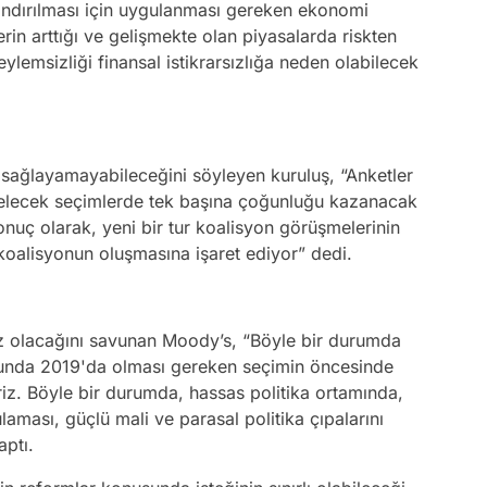
andırılması için uygulanması gereken ekonomi
klerin arttığı ve gelişmekte olan piyasalarda riskten
eylemsizliği finansal istikrarsızlığa neden olabilecek
 sağlayamayabileceğini söyleyen kuruluş, “Anketler
i gelecek seçimlerde tek başına çoğunluğu kazanacak
uç olarak, yeni bir tur koalisyon görüşmelerinin
 koalisyonun oluşmasına işaret ediyor” dedi.
sız olacağını savunan Moody’s, “Böyle bir durumda
nunda 2019'da olması gereken seçimin öncesinde
iz. Böyle bir durumda, hassas politika ortamında,
aması, güçlü mali ve parasal politika çıpalarını
aptı.