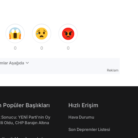
0
0
0
mlar Aşağıda
Reklam
 Popüler Başlıkları
Hızlı Erişim
t Sonucu: YENİ Parti'nin Oy
Hava Durumu
lli Oldu, CHP Barajın Altına
Son Depremler Listesi