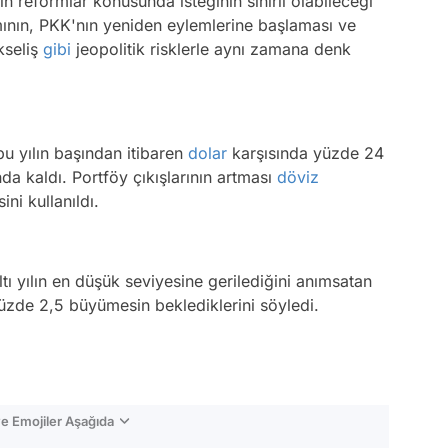
reformlar konusunda isteğinin sınırlı olabileceği
amının, PKK'nın yeniden eylemlerine başlaması ve
ükseliş
gibi
jeopolitik risklerle aynı zamana denk
u yılın başından itibaren
dolar
karşısında yüzde 24
a kaldı. Portföy çıkışlarının artması
döviz
ni kullanıldı.
tı yılın en düşük seviyesine gerilediğini anımsatan
üzde 2,5 büyümesin beklediklerini söyledi.
e Emojiler Aşağıda