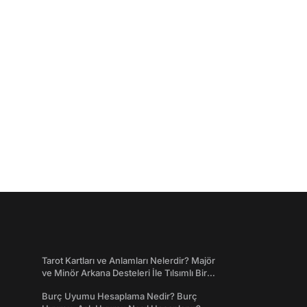
Tarot Kartları ve Anlamları Nelerdir? Majör
ve Minör Arkana Desteleri İle Tılsımlı Bir
Dünyaya Giriş
Burç Uyumu Hesaplama Nedir? Burç