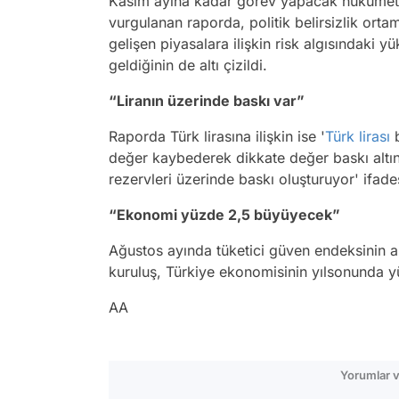
Kasım ayına kadar görev yapacak hükümetin 
vurgulanan raporda, politik belirsizlik ort
gelişen piyasalara ilişkin risk algısındaki y
geldiğinin de altı çizildi.
“Liranın üzerinde baskı var”
Raporda Türk lirasına ilişkin ise '
Türk lirası
b
değer kaybederek dikkate değer baskı altınd
rezervleri üzerinde baskı oluşturuyor' ifadesi
“Ekonomi yüzde 2,5 büyüyecek”
Ağustos ayında tüketici güven endeksinin al
kuruluş, Türkiye ekonomisinin yılsonunda y
AA
Yorumlar v