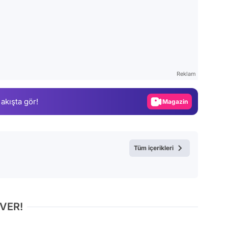
Video
Test
Reklam
Gündem
 akışta gör!
Magazin
Video
Test
Tüm içerikleri
 VER!