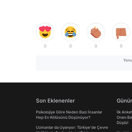
0
0
0
0
Yoru
Son Eklenenler
Günün
Psikolojiye Göre Neden Bazı İnsanlar
İlk Anke
Hep En Kötüsünü Düşünüyor?
Oranı Be
Düştü!
Uzmanlar da Uyarıyor: Türkiye'de Çevre