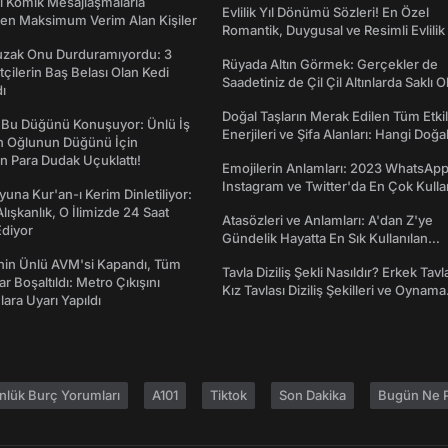
rı Komik Mesajlaşmalarla
Evlilik Yıl Dönümü Sözleri! En Özel
den Maksimum Verim Alan Kişiler
Romantik, Duygusal ve Resimli Evlilik 
dönümü Mesajları
Tuzak Onu Durduramıyordu: 3
Rüyada Altın Görmek: Gerçekler de
ftçilerin Baş Belası Olan Kedi
Saadetiniz de Çil Çil Altınlarda Saklı Ol
ı
Doğal Taşların Merak Edilen Tüm Etkil
 Bu Düğünü Konuşuyor: Ünlü İş
Enerjileri ve Şifa Alanları: Hangi Doğa
ın Oğlunun Düğünü İçin
Ne İşe Yarar?
 Para Dudak Uçuklattı!
Emojilerin Anlamları: 2023 WhatsApp
Instagram ve Twitter'da En Çok Kulla
una Kur'an-ı Kerim Dinletiliyor:
Emojiler ve Anlamları
 Alışkanlık, O İlimizde 24 Saat
Atasözleri ve Anlamları: A'dan Z'ye
diyor
Gündelik Hayatta En Sık Kullanılan
Atasözleri ve Anlamları
nin Ünlü AVM'si Kapandı, Tüm
Tavla Diziliş Şekli Nasıldır? Erkek Tavl
r Boşaltıldı: Metro Çıkışını
Kız Tavlası Diziliş Şekilleri ve Oynama
lara Uyarı Yapıldı
Yönleri
nlük Burç Yorumları
A101
Tiktok
Son Dakika
Bugün Ne P