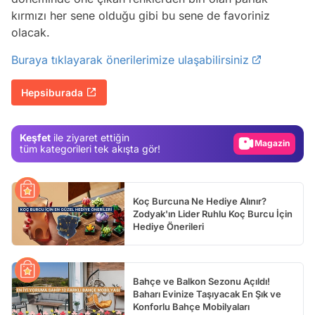
kırmızı her sene olduğu gibi bu sene de favoriniz
olacak.
Video
Buraya tıklayarak önerilerimize ulaşabilirsiniz
Test
Hepsiburada
Gündem
Magazin
Keşfet
ile ziyaret ettiğin
Video
tüm kategorileri tek akışta gör!
Test
Koç Burcuna Ne Hediye Alınır?
Zodyak'ın Lider Ruhlu Koç Burcu İçin
Hediye Önerileri
Bahçe ve Balkon Sezonu Açıldı!
Baharı Evinize Taşıyacak En Şık ve
Konforlu Bahçe Mobilyaları