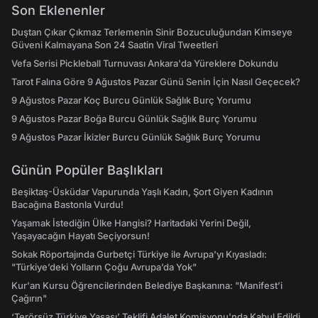
Son Eklenenler
Duştan Çıkar Çıkmaz Terlemenin Sinir Bozuculuğundan Kimseye
Güveni Kalmayana Son 24 Saatin Viral Tweetleri
Vefa Serisi Pickleball Turnuvası Ankara'da Yüreklere Dokundu
Tarot Falına Göre 9 Ağustos Pazar Günü Senin İçin Nasıl Geçecek?
9 Ağustos Pazar Koç Burcu Günlük Sağlık Burç Yorumu
9 Ağustos Pazar Boğa Burcu Günlük Sağlık Burç Yorumu
9 Ağustos Pazar İkizler Burcu Günlük Sağlık Burç Yorumu
Günün Popüler Başlıkları
Beşiktaş-Üsküdar Vapurunda Yaşlı Kadın, Şort Giyen Kadının
Bacağına Bastonla Vurdu!
Yaşamak İstediğin Ülke Hangisi? Haritadaki Yerini Değil,
Yaşayacağın Hayatı Seçiyorsun!
Sokak Röportajında Gurbetçi Türkiye ile Avrupa'yı Kıyasladı:
"Türkiye’deki Yolların Çoğu Avrupa’da Yok"
Kur'an Kursu Öğrencilerinden Belediye Başkanına: "Manifest’i
Çağırın"
‘Terörsüz Türkiye Yasası’ Teklifi Adalet Komisyonu'nda Kabul Edildi