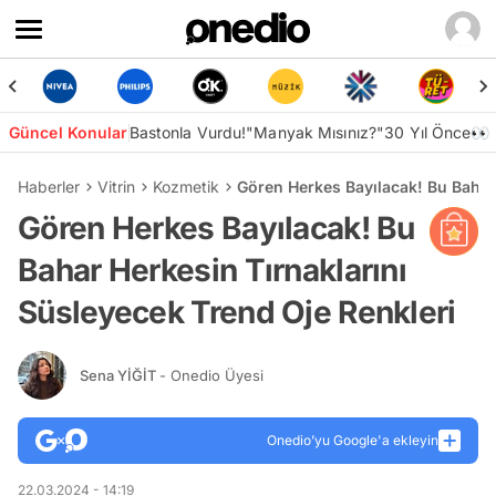
Güncel Konular
Bastonla Vurdu!
"Manyak Mısınız?"
30 Yıl Önce👀
Haberler
Vitrin
Kozmetik
Gören Herkes Bayılacak! Bu Bahar 
Gören Herkes Bayılacak! Bu
Bahar Herkesin Tırnaklarını
Süsleyecek Trend Oje Renkleri
Sena YİĞİT
- Onedio Üyesi
Onedio’yu Google'a ekleyin
22.03.2024 - 14:19