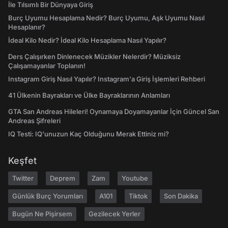
İle Tılsımlı Bir Dünyaya Giriş
Burç Uyumu Hesaplama Nedir? Burç Uyumu, Aşk Uyumu Nasıl
Hesaplanır?
İdeal Kilo Nedir? İdeal Kilo Hesaplama Nasıl Yapılır?
Ders Çalışırken Dinlenecek Müzikler Nelerdir? Müziksiz
Çalışamayanlar Toplanın!
Instagram Giriş Nasıl Yapılır? Instagram'a Giriş İşlemleri Rehberi
41 Ülkenin Bayrakları ve Ülke Bayraklarının Anlamları
GTA San Andreas Hileleri! Oynamaya Doyamayanlar İçin Güncel San
Andreas Şifreleri
IQ Testi: IQ'unuzun Kaç Olduğunu Merak Ettiniz mi?
Keşfet
Twitter
Deprem
Zam
Youtube
Günlük Burç Yorumları
A101
Tiktok
Son Dakika
Bugün Ne Pişirsem
Gezilecek Yerler