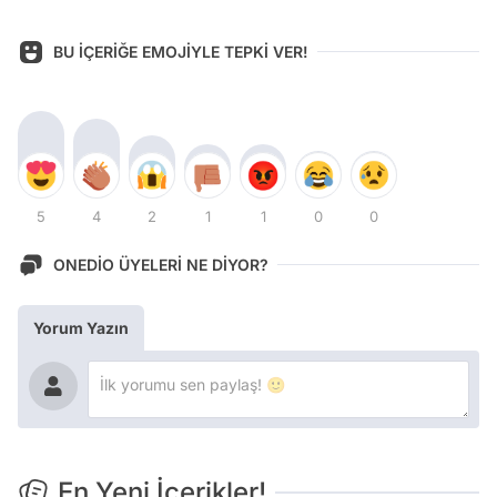
BU İÇERİĞE EMOJİYLE TEPKİ VER!
5
4
2
1
1
0
0
ONEDİO ÜYELERİ NE DİYOR?
Yorum Yazın
En Yeni İçerikler!