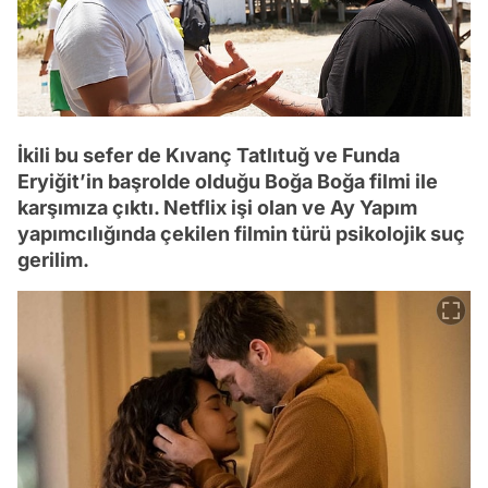
İkili bu sefer de Kıvanç Tatlıtuğ ve Funda
Eryiğit’in başrolde olduğu Boğa Boğa filmi ile
karşımıza çıktı. Netflix işi olan ve Ay Yapım
yapımcılığında çekilen filmin türü psikolojik suç
gerilim.