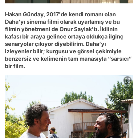
Hakan Günday, 2017'de kendi romanı olan
Daha’yı sinema filmi olarak uyarlamış ve bu
filmin yönetmeni de Onur Saylak'tı. İkilinin
kafası bir araya gelince ortaya oldukça ilginç
senaryolar çıkıyor diyebilirim. Daha’yı
izleyenler bilir; kurgusu ve görsel çekimiyle
benzersiz ve kelimenin tam manasıyla “sarsıcı”
bir film.