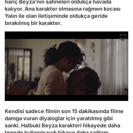
hariç Beyza’nın sahneleri oldukça havada
kalıyor. Ana karakter olmasına rağmen kocası
Yalın ile olan iletişiminde oldukça geride
bırakılmış bir karakter.
Kendisi sadece filmin son 15 dakikasında filme
damga vuran diyaloglar için yaratılmış gibi
sanki. Halbuki Beyza karakteri hikayede daha
tepede kullanılsaydı hikaye daha sağlam