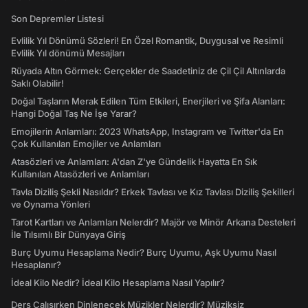
Son Depremler Listesi
Evlilik Yıl Dönümü Sözleri! En Özel Romantik, Duygusal ve Resimli
Evlilik Yıl dönümü Mesajları
Rüyada Altın Görmek: Gerçekler de Saadetiniz de Çil Çil Altınlarda
Saklı Olabilir!
Doğal Taşların Merak Edilen Tüm Etkileri, Enerjileri ve Şifa Alanları:
Hangi Doğal Taş Ne İşe Yarar?
Emojilerin Anlamları: 2023 WhatsApp, Instagram ve Twitter'da En
Çok Kullanılan Emojiler ve Anlamları
Atasözleri ve Anlamları: A'dan Z'ye Gündelik Hayatta En Sık
Kullanılan Atasözleri ve Anlamları
Tavla Diziliş Şekli Nasıldır? Erkek Tavlası ve Kız Tavlası Diziliş Şekilleri
ve Oynama Yönleri
Tarot Kartları ve Anlamları Nelerdir? Majör ve Minör Arkana Desteleri
İle Tılsımlı Bir Dünyaya Giriş
Burç Uyumu Hesaplama Nedir? Burç Uyumu, Aşk Uyumu Nasıl
Hesaplanır?
İdeal Kilo Nedir? İdeal Kilo Hesaplama Nasıl Yapılır?
Ders Çalışırken Dinlenecek Müzikler Nelerdir? Müziksiz