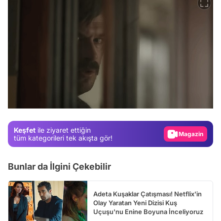
Video
Test
Gündem
Magazin
Keşfet
ile ziyaret ettiğin
Video
tüm kategorileri tek akışta gör!
Test
Bunlar da İlgini Çekebilir
Adeta Kuşaklar Çatışması! Netflix'in
Olay Yaratan Yeni Dizisi Kuş
Uçuşu'nu Enine Boyuna İnceliyoruz