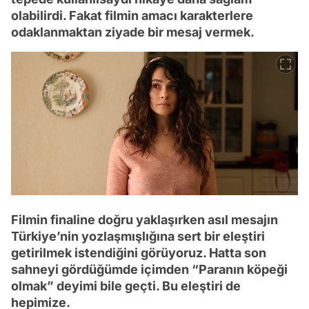
olabilirdi. Fakat filmin amacı karakterlere
odaklanmaktan ziyade bir mesaj vermek.
Filmin finaline doğru yaklaşırken asıl mesajın
Türkiye’nin yozlaşmışlığına sert bir eleştiri
getirilmek istendiğini görüyoruz. Hatta son
sahneyi gördüğümde içimden “Paranın köpeği
olmak” deyimi bile geçti. Bu eleştiri de
hepimize.