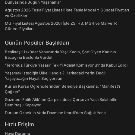
Dünyasında Bugün Yaşananlar
Ağustos 2026 Tesla Fiyat Listesi! İşte Tesla Model Y Güncel Fiyatları
ve Özellikleri
MG Fiyat Listesi Ağustos 2026! İşte ZS, HS, MG4 ve Marvel R
Güncel Fiyatları
Günün Popüler Başlıkları
Beşiktaş-Üsküdar Vapurunda Yaşlı Kadın, Şort Giyen Kadının
Bacağına Bastonla Vurdu!
‘Terörsüz Türkiye Yasası’ Teklifi Adalet Komisyonu'nda Kabul Edildi
Yaşamak İstediğin Ülke Hangisi? Haritadaki Yerini Değil,
Yaşayacağın Hayatı Seçiyorsun!
Kur'an Kursu Öğrencilerinden Belediye Başkanına: "Manifest’i
Çağırın"
Gazeteci Fatih Atik'ten Çarpıcı İddia: Çerçeve Yasa Selahattin
Demirtaş'ı Kapsıyor
Dursun Özbek'in Veda Davetine Icardi'den Soğuk Yanıt
Hızlı Erişim
Hava Durumu