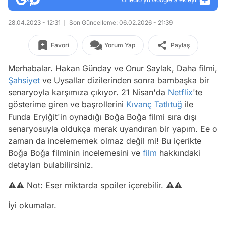
28.04.2023 - 12:31
Son Güncelleme: 06.02.2026 - 21:39
Favori
Yorum Yap
Paylaş
Merhabalar. Hakan Günday ve Onur Saylak, Daha filmi,
Şahsiyet
ve Uysallar dizilerinden sonra bambaşka bir
senaryoyla karşımıza çıkıyor. 21 Nisan'da
Netflix
'te
gösterime giren ve başrollerini
Kıvanç Tatlıtuğ
ile
Funda Eryiğit'in oynadığı Boğa Boğa filmi sıra dışı
senaryosuyla oldukça merak uyandıran bir yapım. Ee o
zaman da incelememek olmaz değil mi! Bu içerikte
Boğa Boğa filminin incelemesini ve
film
hakkındaki
detayları bulabilirsiniz.
⚠️⚠️ Not: Eser miktarda spoiler içerebilir. ⚠️⚠️
İyi okumalar.