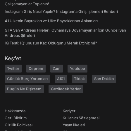
Çalışamayanlar Toplanın!
Instagram Giriş Nasıl Yapılır? Instagram'a Giriş İşlemleri Rehberi
41 Ülkenin Bayrakları ve Ülke Bayraklarının Anlamları
GTA San Andreas Hileleri! Oynamaya Doyamayanlar İçin Güncel San
Andreas Şifreleri
IQ Testi: IQ'unuzun Kaç Olduğunu Merak Ettiniz mi?
Keşfet
Twitter
Deprem
Zam
Youtube
Günlük Burç Yorumları
A101
Tiktok
Son Dakika
Bugün Ne Pişirsem
Gezilecek Yerler
Hakkımızda
Kariyer
Geri Bildirim
Kullanıcı Sözleşmesi
Gizlilik Politikası
Yayın İlkeleri