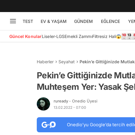
TEST
EV & YAŞAM
GÜNDEM
EĞLENCE
YE
Güncel Konular
Liseler-LGS
Emekli Zammı
Filtresiz Hali😱
Haberler
Seyahat
Pekin’e Gittiğinizde Mutl
Pekin’e Gittiğinizde Mut
Muhteşem Yer: Yasak Şe
ruready
- Onedio Üyesi
13.02.2022 - 07:00
Onedio’yu Google’da tercih edil