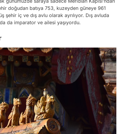
ncak günümüzde saraya sadece Meridian Kapısı’ndan
 şehir doğudan batıya 753, kuzeyden güneye 961
üş şehir iç ve dış avlu olarak ayrılıyor. Dış avluda
mda da imparator ve ailesi yaşıyordu.
r