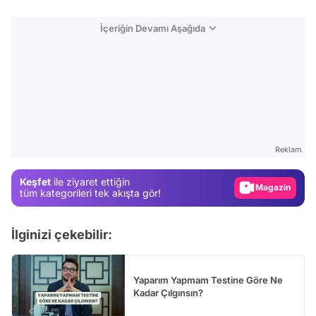
İçeriğin Devamı Aşağıda
Video
Test
Gündem
Reklam
Magazin
Keşfet
ile ziyaret ettiğin
Video
tüm kategorileri tek akışta gör!
Test
İlginizi çekebilir:
Yaparım Yapmam Testine Göre Ne
Kadar Çılgınsın?