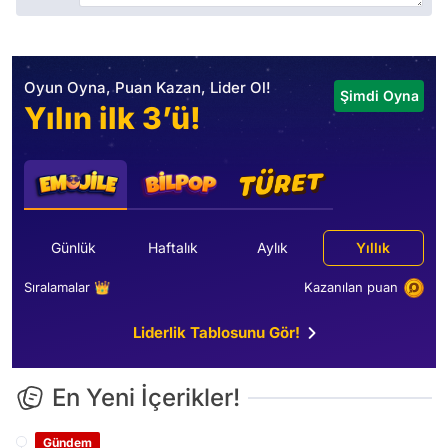
Oyun Oyna, Puan Kazan, Lider Ol!
Şimdi Oyna
Yılın ilk 3’ü!
Günlük
Haftalık
Aylık
Yıllık
Sıralamalar 👑
Kazanılan puan
Liderlik Tablosunu Gör!
En Yeni İçerikler!
Gündem