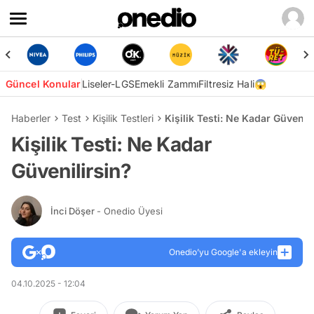
Güncel Konular
Liseler-LGS
Emekli Zammı
Filtresiz Hali😱
Haberler
Test
Kişilik Testleri
Kişilik Testi: Ne Kadar Güvenili
Kişilik Testi: Ne Kadar
Güvenilirsin?
İnci Döşer
- Onedio Üyesi
Onedio’yu Google'a ekleyin
04.10.2025 - 12:04