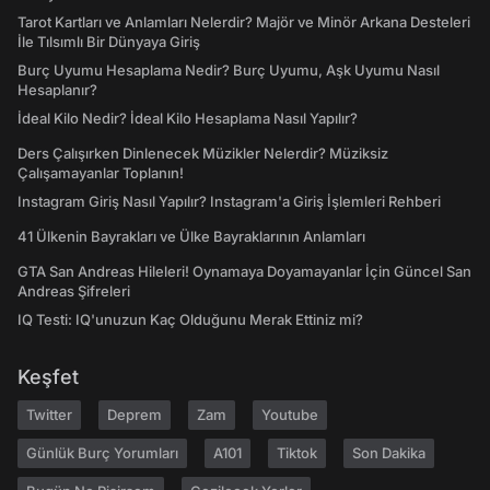
Tarot Kartları ve Anlamları Nelerdir? Majör ve Minör Arkana Desteleri
İle Tılsımlı Bir Dünyaya Giriş
Burç Uyumu Hesaplama Nedir? Burç Uyumu, Aşk Uyumu Nasıl
Hesaplanır?
İdeal Kilo Nedir? İdeal Kilo Hesaplama Nasıl Yapılır?
Ders Çalışırken Dinlenecek Müzikler Nelerdir? Müziksiz
Çalışamayanlar Toplanın!
Instagram Giriş Nasıl Yapılır? Instagram'a Giriş İşlemleri Rehberi
41 Ülkenin Bayrakları ve Ülke Bayraklarının Anlamları
GTA San Andreas Hileleri! Oynamaya Doyamayanlar İçin Güncel San
Andreas Şifreleri
IQ Testi: IQ'unuzun Kaç Olduğunu Merak Ettiniz mi?
Keşfet
Twitter
Deprem
Zam
Youtube
Günlük Burç Yorumları
A101
Tiktok
Son Dakika