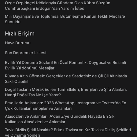
Özge Özpirinçci İddialarıyla Gündem Olan Kübra Süzgün
Cumhurbaşkanı Erdoğan'dan Yardım İstedi
Milli Dayanışma ve Toplumsal Bütünleşme Kanun Teklifi Meclis’e
Sunuldu
Hızlı Erişim
Hava Durumu
Son Depremler Listesi
Evlilik Yıl Dönümü Sözleri! En Özel Romantik, Duygusal ve Resimli
Evlilik Yıl dönümü Mesajları
Rüyada Altın Görmek: Gerçekler de Saadetiniz de Çil Çil Altınlarda
Saklı Olabilir!
Doğal Taşların Merak Edilen Tüm Etkileri, Enerjileri ve Şifa Alanları:
Hangi Doğal Taş Ne İşe Yarar?
Emojilerin Anlamları: 2023 WhatsApp, Instagram ve Twitter'da En
Çok Kullanılan Emojiler ve Anlamları
Atasözleri ve Anlamları: A'dan Z'ye Gündelik Hayatta En Sık
Kullanılan Atasözleri ve Anlamları
Tavla Diziliş Şekli Nasıldır? Erkek Tavlası ve Kız Tavlası Diziliş Şekilleri
ve Oynama Yönleri