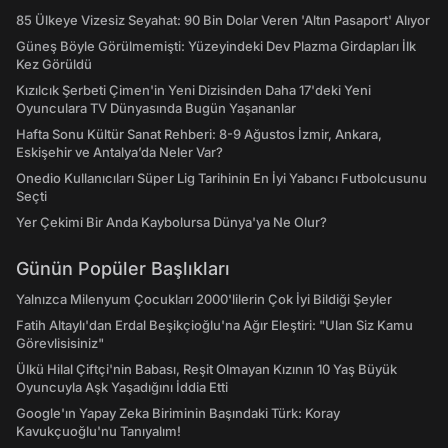
85 Ülkeye Vizesiz Seyahat: 90 Bin Dolar Veren 'Altın Pasaport' Alıyor
Güneş Böyle Görülmemişti: Yüzeyindeki Dev Plazma Girdapları İlk
Kez Görüldü
Kızılcık Şerbeti Çimen'in Yeni Dizisinden Daha 17'deki Yeni
Oyunculara TV Dünyasında Bugün Yaşananlar
Hafta Sonu Kültür Sanat Rehberi: 8-9 Ağustos İzmir, Ankara,
Eskişehir ve Antalya’da Neler Var?
Onedio Kullanıcıları Süper Lig Tarihinin En İyi Yabancı Futbolcusunu
Seçti
Yer Çekimi Bir Anda Kaybolursa Dünya'ya Ne Olur?
Günün Popüler Başlıkları
Yalnızca Milenyum Çocukları 2000'lilerin Çok İyi Bildiği Şeyler
Fatih Altaylı'dan Erdal Beşikçioğlu'na Ağır Eleştiri: "Ulan Siz Kamu
Görevlisisiniz"
Ülkü Hilal Çiftçi'nin Babası, Reşit Olmayan Kızının 10 Yaş Büyük
Oyuncuyla Aşk Yaşadığını İddia Etti
Google'ın Yapay Zeka Biriminin Başındaki Türk: Koray
Kavukçuoğlu'nu Tanıyalım!