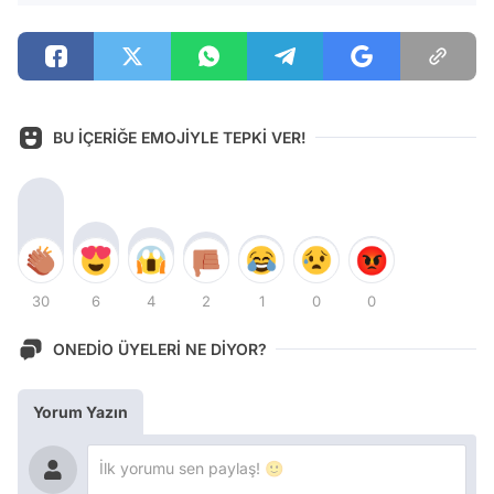
BU İÇERİĞE EMOJİYLE TEPKİ VER!
30
6
4
2
1
0
0
ONEDİO ÜYELERİ NE DİYOR?
Yorum Yazın