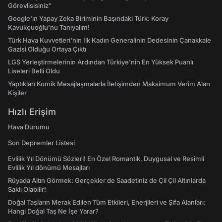
Görevlisisiniz"
Google'ın Yapay Zeka Biriminin Başındaki Türk: Koray
Kavukçuoğlu'nu Tanıyalım!
Türk Hava Kuvvetleri'nin İlk Kadın Generalinin Dedesinin Çanakkale
Gazisi Olduğu Ortaya Çıktı
LGS Yerleştirmelerinin Ardından Türkiye'nin En Yüksek Puanlı
Liseleri Belli Oldu
Yaptıkları Komik Mesajlaşmalarla İletişimden Maksimum Verim Alan
Kişiler
Hızlı Erişim
Hava Durumu
Son Depremler Listesi
Evlilik Yıl Dönümü Sözleri! En Özel Romantik, Duygusal ve Resimli
Evlilik Yıl dönümü Mesajları
Rüyada Altın Görmek: Gerçekler de Saadetiniz de Çil Çil Altınlarda
Saklı Olabilir!
Doğal Taşların Merak Edilen Tüm Etkileri, Enerjileri ve Şifa Alanları:
Hangi Doğal Taş Ne İşe Yarar?