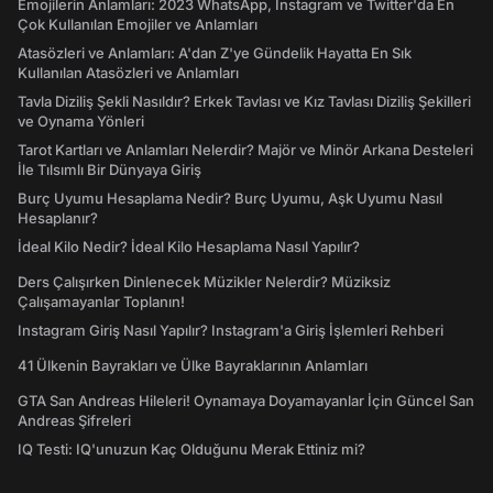
Emojilerin Anlamları: 2023 WhatsApp, Instagram ve Twitter'da En
Çok Kullanılan Emojiler ve Anlamları
Atasözleri ve Anlamları: A'dan Z'ye Gündelik Hayatta En Sık
Kullanılan Atasözleri ve Anlamları
Tavla Diziliş Şekli Nasıldır? Erkek Tavlası ve Kız Tavlası Diziliş Şekilleri
ve Oynama Yönleri
Tarot Kartları ve Anlamları Nelerdir? Majör ve Minör Arkana Desteleri
İle Tılsımlı Bir Dünyaya Giriş
Burç Uyumu Hesaplama Nedir? Burç Uyumu, Aşk Uyumu Nasıl
Hesaplanır?
İdeal Kilo Nedir? İdeal Kilo Hesaplama Nasıl Yapılır?
Ders Çalışırken Dinlenecek Müzikler Nelerdir? Müziksiz
Çalışamayanlar Toplanın!
Instagram Giriş Nasıl Yapılır? Instagram'a Giriş İşlemleri Rehberi
41 Ülkenin Bayrakları ve Ülke Bayraklarının Anlamları
GTA San Andreas Hileleri! Oynamaya Doyamayanlar İçin Güncel San
Andreas Şifreleri
IQ Testi: IQ'unuzun Kaç Olduğunu Merak Ettiniz mi?