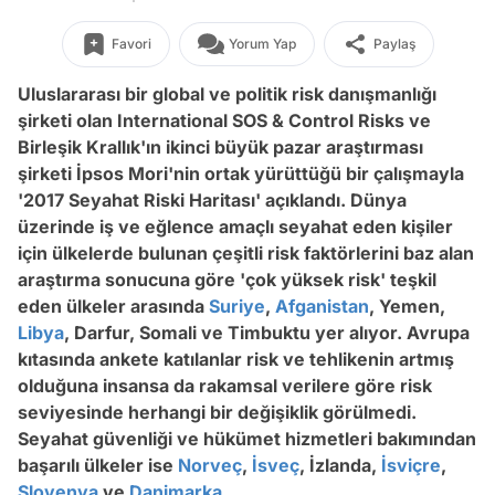
Favori
Yorum Yap
Paylaş
Uluslararası bir global ve politik risk danışmanlığı
şirketi olan International SOS & Control Risks ve
Birleşik Krallık'ın ikinci büyük pazar araştırması
şirketi İpsos Mori'nin ortak yürüttüğü bir çalışmayla
'2017 Seyahat Riski Haritası' açıklandı. Dünya
üzerinde iş ve eğlence amaçlı seyahat eden kişiler
için ülkelerde bulunan çeşitli risk faktörlerini baz alan
araştırma sonucuna göre 'çok yüksek risk' teşkil
eden ülkeler arasında
Suriye
,
Afganistan
, Yemen,
Libya
, Darfur, Somali ve Timbuktu yer alıyor. Avrupa
kıtasında ankete katılanlar risk ve tehlikenin artmış
olduğuna insansa da rakamsal verilere göre risk
seviyesinde herhangi bir değişiklik görülmedi.
Seyahat güvenliği ve hükümet hizmetleri bakımından
başarılı ülkeler ise
Norveç
,
İsveç
, İzlanda,
İsviçre
,
Slovenya
ve
Danimarka
.