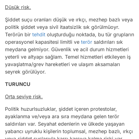
Düşük risk.
Şiddet suçu oranları düşük ve ırkçı, mezhep bazlı veya
politik şiddet veya sivil itaatsizlik sık görülmüoyr.
Terörün bir
tehdit
oluşturduğu noktada, bu tür grupların
operasyonel kapasitesi limitli ve
terör
saldırıları sık
meydana gelmiyor. Güvenlik ve acil durum hizmetleri
yeterli ve altyapı sağlam. Temel hizmetleri etkileyen iş
yavaşlatma/grev hareketleri ve ulaşım aksamaları
seyrek görülüyor.
TURUNCU
Orta seviye risk.
Politik huzurlsuzluklar, şiddet içeren protestolar,
ayaklanma ve/veya ara sıra meydana gelen terör
saldırıları var. Seyahat edenlerin ve ülkede yaşayan
yabancı uyruklu kişilerin toplumsal, mezhep bazlı, ırkçı
veya şiddet suçlarıyla karşı karşıya kalma riski var.