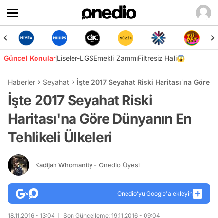
Güncel Konular
Liseler-LGS
Emekli Zammı
Filtresiz Hali😱
Haberler
Seyahat
İşte 2017 Seyahat Riski Haritası'na Göre D
İşte 2017 Seyahat Riski
Haritası'na Göre Dünyanın En
Tehlikeli Ülkeleri
Kadijah Whomanity
- Onedio Üyesi
Onedio’yu Google'a ekleyin
18.11.2016 - 13:04
Son Güncelleme: 19.11.2016 - 09:04