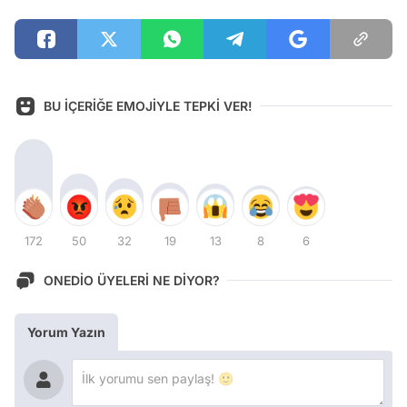
BU İÇERİĞE EMOJİYLE TEPKİ VER!
172
50
32
19
13
8
6
ONEDİO ÜYELERİ NE DİYOR?
Yorum Yazın