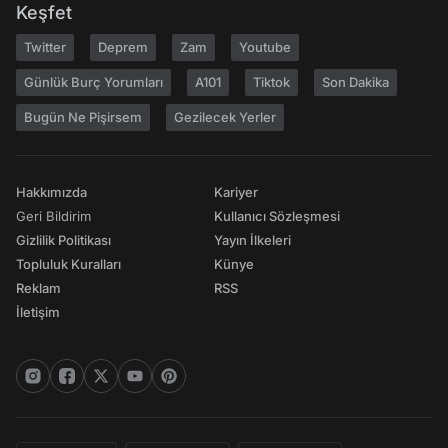
Keşfet
Twitter
Deprem
Zam
Youtube
Günlük Burç Yorumları
A101
Tiktok
Son Dakika
Bugün Ne Pişirsem
Gezilecek Yerler
Hakkımızda
Kariyer
Geri Bildirim
Kullanıcı Sözleşmesi
Gizlilik Politikası
Yayın İlkeleri
Topluluk Kuralları
Künye
Reklam
RSS
İletişim