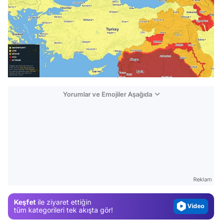
Yorumlar ve Emojiler Aşağıda
Video
Test
Gündem
Reklam
Magazin
Keşfet
ile ziyaret ettiğin
Video
tüm kategorileri tek akışta gör!