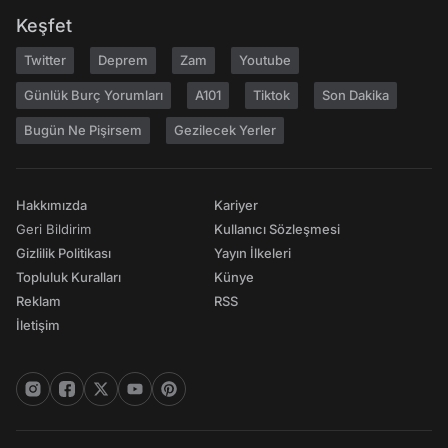
Keşfet
Twitter
Deprem
Zam
Youtube
Günlük Burç Yorumları
A101
Tiktok
Son Dakika
Bugün Ne Pişirsem
Gezilecek Yerler
Hakkımızda
Kariyer
Geri Bildirim
Kullanıcı Sözleşmesi
Gizlilik Politikası
Yayın İlkeleri
Topluluk Kuralları
Künye
Reklam
RSS
İletişim