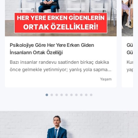
Psikolojiye Göre Her Yere Erken Giden
Gülçi
İnsanların Ortak Özelliği
Günd
Bazı insanlar randevu saatinden birkaç dakika
Kurul
önce gelmekle yetinmiyor; yanlış yola sapma,
yaptı
trafik veya beklenmedik bir aksilik ihtimalini
sık g
Yaşam
düşünerek çok daha erken yola çıkıyor. Bu
medya
alışkanlık çoğu zaman planlı ve sorumluluk
görün
sahibi bir yapıyı gösterse de kimi durumlarda
hesab
kaygıyı azaltmanın bir yoluna
Manif
dönüşebiliyor.Kaynak
yoru
@bir