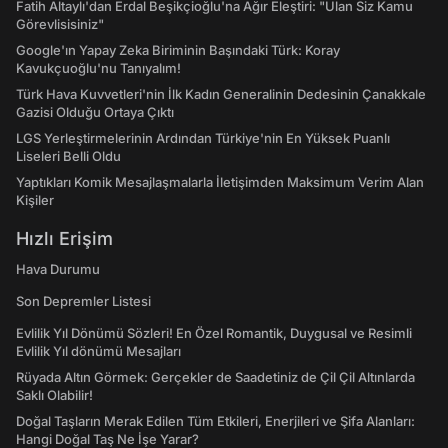
Fatih Altaylı'dan Erdal Beşikçioğlu'na Ağır Eleştiri: "Ulan Siz Kamu
Görevlisisiniz"
Google'ın Yapay Zeka Biriminin Başındaki Türk: Koray
Kavukçuoğlu'nu Tanıyalım!
Türk Hava Kuvvetleri'nin İlk Kadın Generalinin Dedesinin Çanakkale
Gazisi Olduğu Ortaya Çıktı
LGS Yerleştirmelerinin Ardından Türkiye'nin En Yüksek Puanlı
Liseleri Belli Oldu
Yaptıkları Komik Mesajlaşmalarla İletişimden Maksimum Verim Alan
Kişiler
Hızlı Erişim
Hava Durumu
Son Depremler Listesi
Evlilik Yıl Dönümü Sözleri! En Özel Romantik, Duygusal ve Resimli
Evlilik Yıl dönümü Mesajları
Rüyada Altın Görmek: Gerçekler de Saadetiniz de Çil Çil Altınlarda
Saklı Olabilir!
Doğal Taşların Merak Edilen Tüm Etkileri, Enerjileri ve Şifa Alanları:
Hangi Doğal Taş Ne İşe Yarar?