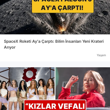
SpaceX Roketi Ay'a Çarptı: Bilim İnsanları Yeni Krateri
Arıyor
Yaşam