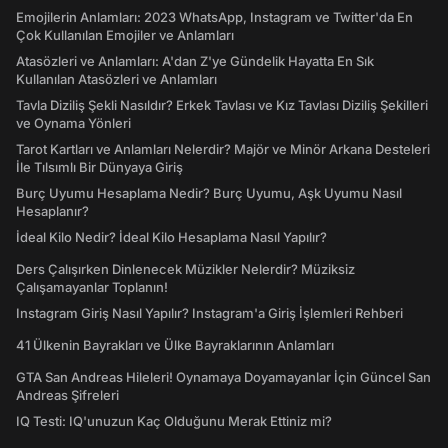
Emojilerin Anlamları: 2023 WhatsApp, Instagram ve Twitter'da En
Çok Kullanılan Emojiler ve Anlamları
Atasözleri ve Anlamları: A'dan Z'ye Gündelik Hayatta En Sık
Kullanılan Atasözleri ve Anlamları
Tavla Diziliş Şekli Nasıldır? Erkek Tavlası ve Kız Tavlası Diziliş Şekilleri
ve Oynama Yönleri
Tarot Kartları ve Anlamları Nelerdir? Majör ve Minör Arkana Desteleri
İle Tılsımlı Bir Dünyaya Giriş
Burç Uyumu Hesaplama Nedir? Burç Uyumu, Aşk Uyumu Nasıl
Hesaplanır?
İdeal Kilo Nedir? İdeal Kilo Hesaplama Nasıl Yapılır?
Ders Çalışırken Dinlenecek Müzikler Nelerdir? Müziksiz
Çalışamayanlar Toplanın!
Instagram Giriş Nasıl Yapılır? Instagram'a Giriş İşlemleri Rehberi
41 Ülkenin Bayrakları ve Ülke Bayraklarının Anlamları
GTA San Andreas Hileleri! Oynamaya Doyamayanlar İçin Güncel San
Andreas Şifreleri
IQ Testi: IQ'unuzun Kaç Olduğunu Merak Ettiniz mi?