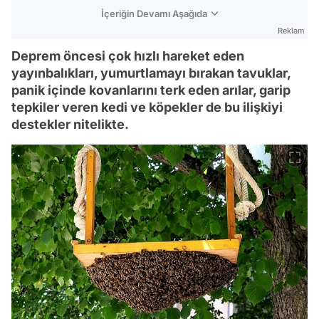
İçeriğin Devamı Aşağıda
Reklam
Deprem öncesi çok hızlı hareket eden
yayınbalıkları, yumurtlamayı bırakan tavuklar,
panik içinde kovanlarını terk eden arılar, garip
tepkiler veren kedi ve köpekler de bu ilişkiyi
destekler nitelikte.