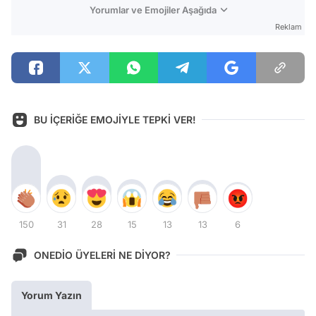
Yorumlar ve Emojiler Aşağıda
Reklam
BU İÇERİĞE EMOJİYLE TEPKİ VER!
150
31
28
15
13
13
6
ONEDİO ÜYELERİ NE DİYOR?
Yorum Yazın