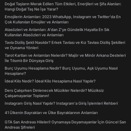
Doğal Taşların Merak Edilen Tüm Etkileri, Enerjileri ve Şifa Alanları:
Hangi Doğal Taş Ne İşe Yarar?
Emojilerin Anlamları: 2023 WhatsApp, Instagram ve Twitter'da En
Çok Kullanılan Emojiler ve Anlamları
Atasözleri ve Anlamları: A'dan Z'ye Gündelik Hayatta En Sık
Kullanılan Atasözleri ve Anlamları
Tavla Diziliş Şekli Nasıldır? Erkek Tavlası ve Kız Tavlası Diziliş Şekilleri
ve Oynama Yönleri
Tarot Kartları ve Anlamları Nelerdir? Majör ve Minör Arkana Desteleri
İle Tılsımlı Bir Dünyaya Giriş
Burç Uyumu Hesaplama Nedir? Burç Uyumu, Aşk Uyumu Nasıl
Hesaplanır?
İdeal Kilo Nedir? İdeal Kilo Hesaplama Nasıl Yapılır?
Ders Çalışırken Dinlenecek Müzikler Nelerdir? Müziksiz
Çalışamayanlar Toplanın!
Instagram Giriş Nasıl Yapılır? Instagram'a Giriş İşlemleri Rehberi
41 Ülkenin Bayrakları ve Ülke Bayraklarının Anlamları
GTA San Andreas Hileleri! Oynamaya Doyamayanlar İçin Güncel San
Andreas Şifreleri