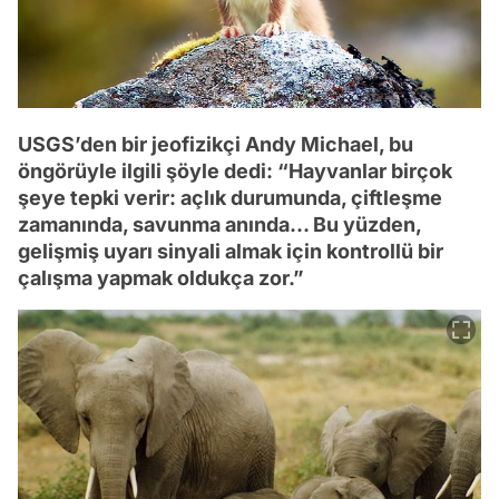
USGS’den bir jeofizikçi Andy Michael, bu
öngörüyle ilgili şöyle dedi: “Hayvanlar birçok
şeye tepki verir: açlık durumunda, çiftleşme
zamanında, savunma anında… Bu yüzden,
gelişmiş uyarı sinyali almak için kontrollü bir
çalışma yapmak oldukça zor.”