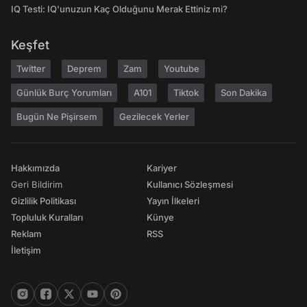
IQ Testi: IQ'unuzun Kaç Olduğunu Merak Ettiniz mi?
Keşfet
Twitter
Deprem
Zam
Youtube
Günlük Burç Yorumları
A101
Tiktok
Son Dakika
Bugün Ne Pişirsem
Gezilecek Yerler
Hakkımızda
Kariyer
Geri Bildirim
Kullanıcı Sözleşmesi
Gizlilik Politikası
Yayın İlkeleri
Topluluk Kuralları
Künye
Reklam
RSS
İletişim