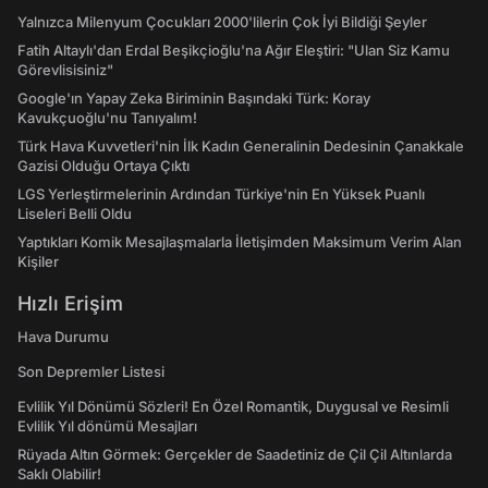
Yalnızca Milenyum Çocukları 2000'lilerin Çok İyi Bildiği Şeyler
Fatih Altaylı'dan Erdal Beşikçioğlu'na Ağır Eleştiri: "Ulan Siz Kamu
Görevlisisiniz"
Google'ın Yapay Zeka Biriminin Başındaki Türk: Koray
Kavukçuoğlu'nu Tanıyalım!
Türk Hava Kuvvetleri'nin İlk Kadın Generalinin Dedesinin Çanakkale
Gazisi Olduğu Ortaya Çıktı
LGS Yerleştirmelerinin Ardından Türkiye'nin En Yüksek Puanlı
Liseleri Belli Oldu
Yaptıkları Komik Mesajlaşmalarla İletişimden Maksimum Verim Alan
Kişiler
Hızlı Erişim
Hava Durumu
Son Depremler Listesi
Evlilik Yıl Dönümü Sözleri! En Özel Romantik, Duygusal ve Resimli
Evlilik Yıl dönümü Mesajları
Rüyada Altın Görmek: Gerçekler de Saadetiniz de Çil Çil Altınlarda
Saklı Olabilir!