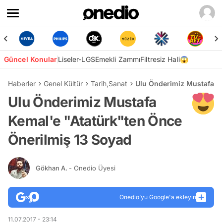
Güncel Konular
Liseler-LGS
Emekli Zammı
Filtresiz Hali😱
Haberler
Genel Kültür
Tarih
,
Sanat
Ulu Önderimiz Mustafa K
Ulu Önderimiz Mustafa
Kemal'e "Atatürk"ten Önce
Önerilmiş 13 Soyad
Gökhan A.
- Onedio Üyesi
Onedio’yu Google'a ekleyin
11.07.2017 - 23:14