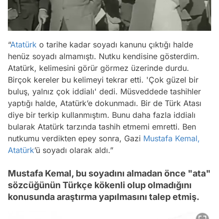
“
Atatürk
o tarihe kadar soyadı kanunu çıktığı halde
henüz soyadı almamıştı. Nutku kendisine gösterdim.
Atatürk, kelimesini görür görmez üzerinde durdu.
Birçok kereler bu kelimeyi tekrar etti. 'Çok güzel bir
buluş, yalnız çok iddialı' dedi. Müsveddede tashihler
yaptığı halde, Atatürk’e dokunmadı. Bir de Türk Atası
diye bir terkip kullanmıştım. Bunu daha fazla iddialı
bularak Atatürk tarzında tashih etmemi emretti. Ben
nutkumu verdikten epey sonra, Gazi
Mustafa Kemal,
Atatürk
’ü soyadı olarak aldı.”
Mustafa Kemal, bu soyadını almadan önce "ata"
sözcüğünün Türkçe kökenli olup olmadığını
konusunda araştırma yapılmasını talep etmiş.