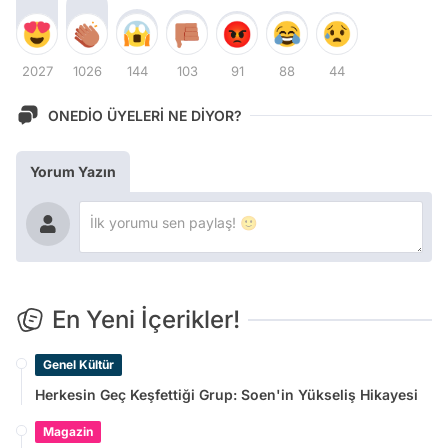
2027
1026
144
103
91
88
44
ONEDİO ÜYELERİ NE DİYOR?
Yorum Yazın
En Yeni İçerikler!
Genel Kültür
Herkesin Geç Keşfettiği Grup: Soen'in Yükseliş Hikayesi
Magazin