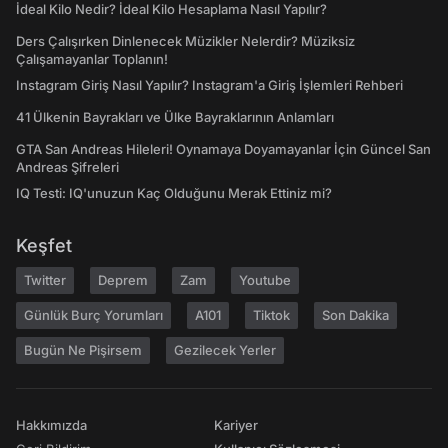
İdeal Kilo Nedir? İdeal Kilo Hesaplama Nasıl Yapılır?
Ders Çalışırken Dinlenecek Müzikler Nelerdir? Müziksiz
Çalışamayanlar Toplanın!
Instagram Giriş Nasıl Yapılır? Instagram'a Giriş İşlemleri Rehberi
41 Ülkenin Bayrakları ve Ülke Bayraklarının Anlamları
GTA San Andreas Hileleri! Oynamaya Doyamayanlar İçin Güncel San
Andreas Şifreleri
IQ Testi: IQ'unuzun Kaç Olduğunu Merak Ettiniz mi?
Keşfet
Twitter
Deprem
Zam
Youtube
Günlük Burç Yorumları
A101
Tiktok
Son Dakika
Bugün Ne Pişirsem
Gezilecek Yerler
Hakkımızda
Kariyer