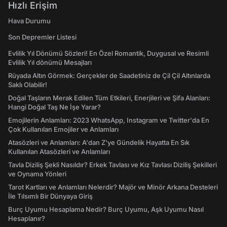
Hızlı Erişim
Hava Durumu
Son Depremler Listesi
Evlilik Yıl Dönümü Sözleri! En Özel Romantik, Duygusal ve Resimli
Evlilik Yıl dönümü Mesajları
Rüyada Altın Görmek: Gerçekler de Saadetiniz de Çil Çil Altınlarda
Saklı Olabilir!
Doğal Taşların Merak Edilen Tüm Etkileri, Enerjileri ve Şifa Alanları:
Hangi Doğal Taş Ne İşe Yarar?
Emojilerin Anlamları: 2023 WhatsApp, Instagram ve Twitter'da En
Çok Kullanılan Emojiler ve Anlamları
Atasözleri ve Anlamları: A'dan Z'ye Gündelik Hayatta En Sık
Kullanılan Atasözleri ve Anlamları
Tavla Diziliş Şekli Nasıldır? Erkek Tavlası ve Kız Tavlası Diziliş Şekilleri
ve Oynama Yönleri
Tarot Kartları ve Anlamları Nelerdir? Majör ve Minör Arkana Desteleri
İle Tılsımlı Bir Dünyaya Giriş
Burç Uyumu Hesaplama Nedir? Burç Uyumu, Aşk Uyumu Nasıl
Hesaplanır?