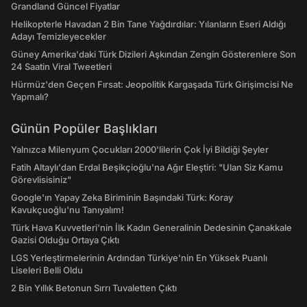
Grandland Güncel Fiyatlar
Helikopterle Havadan 2 Bin Tane Yağdırdılar: Yılanların Eseri Aldığı
Adayı Temizleyecekler
Güney Amerika'daki Türk Dizileri Aşkından Zengin Gösterenlere Son
24 Saatin Viral Tweetleri
Hürmüz'den Geçen Fırsat: Jeopolitik Kargaşada Türk Girişimcisi Ne
Yapmalı?
Günün Popüler Başlıkları
Yalnızca Milenyum Çocukları 2000'lilerin Çok İyi Bildiği Şeyler
Fatih Altaylı'dan Erdal Beşikçioğlu'na Ağır Eleştiri: "Ulan Siz Kamu
Görevlisisiniz"
Google'ın Yapay Zeka Biriminin Başındaki Türk: Koray
Kavukçuoğlu'nu Tanıyalım!
Türk Hava Kuvvetleri'nin İlk Kadın Generalinin Dedesinin Çanakkale
Gazisi Olduğu Ortaya Çıktı
LGS Yerleştirmelerinin Ardından Türkiye'nin En Yüksek Puanlı
Liseleri Belli Oldu
2 Bin Yıllık Betonun Sırrı Tuvaletten Çıktı