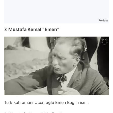
Reklam
7. Mustafa Kemal "Emen"
Türk kahramanı Ucen oğlu Emen Beg’in ismi.