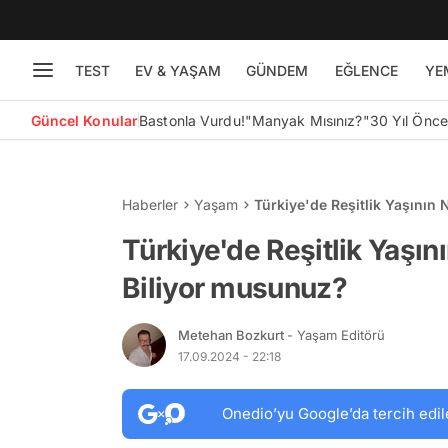
TEST
EV & YAŞAM
GÜNDEM
EĞLENCE
YE
Güncel Konular
Bastonla Vurdu!
"Manyak Mısınız?"
30 Yıl Önc
Haberler
Yaşam
Türkiye'de Reşitlik Yaşının
Türkiye'de Reşitlik Yaşın
Biliyor musunuz?
Metehan Bozkurt
- Yaşam Editörü
17.09.2024 - 22:18
Onedio’yu Google’da tercih edil