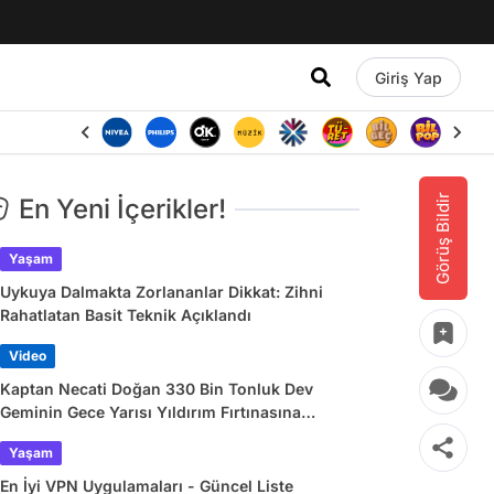
Giriş Yap
Görüş Bildir
En Yeni İçerikler!
Yaşam
Uykuya Dalmakta Zorlananlar Dikkat: Zihni
Rahatlatan Basit Teknik Açıklandı
Video
Kaptan Necati Doğan 330 Bin Tonluk Dev
Geminin Gece Yarısı Yıldırım Fırtınasına
Yakalandığı Anları Paylaştı
Yaşam
En İyi VPN Uygulamaları - Güncel Liste