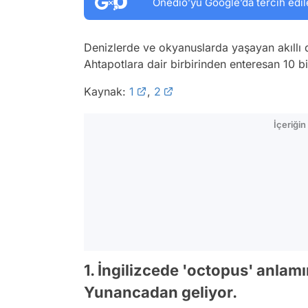
Onedio’yu Google’da tercih edil
Denizlerde ve okyanuslarda yaşayan akıllı dos
Ahtapotlara dair birbirinden enteresan 10 bil
Kaynak:
1
,
2
İçeriği
1. İngilizcede 'octopus' anla
Yunancadan geliyor.