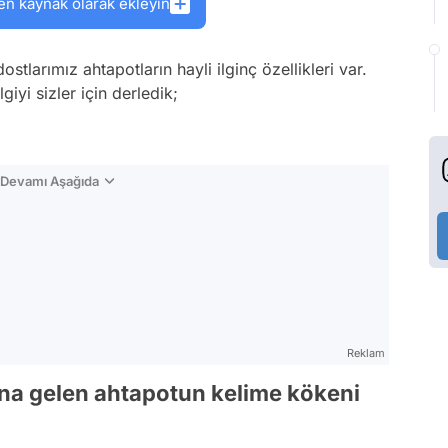
en kaynak olarak ekleyin
tlarımız ahtapotların hayli ilginç özellikleri var.
giyi sizler için derledik;
n Devamı Aşağıda
Reklam
mına gelen ahtapotun kelime kökeni