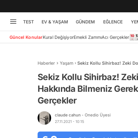
TEST
EV & YAŞAM
GÜNDEM
EĞLENCE
YE
Güncel Konular
Kural Değişiyor
Emekli Zammı
Acı Gerçekler
Haberler
Yaşam
Sekiz Kollu Sihirbaz! Zeki D
Birbirinden Enteresan Gerçe
Sekiz Kollu Sihirbaz! Zek
Hakkında Bilmeniz Gerek
Gerçekler
claude cahun
- Onedio Üyesi
27.11.2021 - 10:15