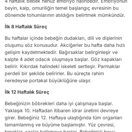
4 haftalık bebek henüz embriyo halindedir. Embriyonun
beyin, kalp, omuriliğin temel başlangıç evresinin bu
dönemde tohumlarının atıldığını belirtmek mümkündür.
İlk 8 Haftalık Süreç
Bu haftalar içinde bebeğin dudakları, dili ve dişlerinin
oluşumu söz konusudur. Akciğerler bu hafta daha hızlı
gelişim kaydetmektedir. Bağırsaklar belirginleşir ve
kalpte 4 adet odacık oluşmaya başlar. Göz kapakları
belirir. Kıkırdak halindeki iskeleti sertleşir. Parmaklar
perdeli bir şekilde belirirler. Bu süreçte rahim
neredeyse portakal büyüklüğüne ulaşır.
İlk 12 Haftalık Süreç
Bebeğinizin böbrekleri daha iyi çalışmaya başlar.
Yaklaşık 10. Haftadan itibaren idrar üretimi devreye
girer. Bebeğiniz 12. Haftaya ulaştığında tüm organları
tamamlanmış ve büyüme başlamıştır. Yüz çevresi,
tırnaklar, saçlar belirmeye başlar. Bebeğinizi boyu