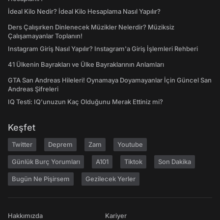
İdeal Kilo Nedir? İdeal Kilo Hesaplama Nasıl Yapılır?
Ders Çalışırken Dinlenecek Müzikler Nelerdir? Müziksiz
Çalışamayanlar Toplanın!
Instagram Giriş Nasıl Yapılır? Instagram'a Giriş İşlemleri Rehberi
41 Ülkenin Bayrakları ve Ülke Bayraklarının Anlamları
GTA San Andreas Hileleri! Oynamaya Doyamayanlar İçin Güncel San
Andreas Şifreleri
IQ Testi: IQ'unuzun Kaç Olduğunu Merak Ettiniz mi?
Keşfet
Twitter
Deprem
Zam
Youtube
Günlük Burç Yorumları
A101
Tiktok
Son Dakika
Bugün Ne Pişirsem
Gezilecek Yerler
Hakkımızda
Kariyer