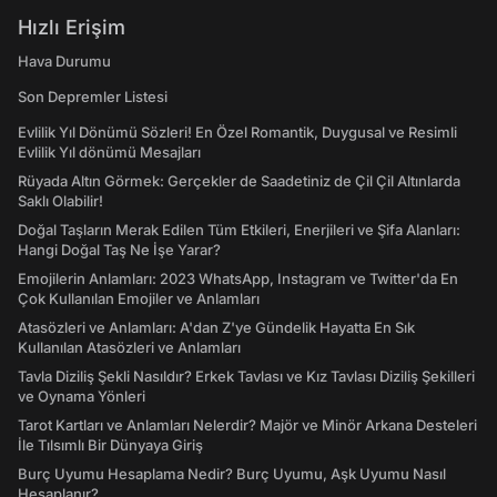
Hızlı Erişim
Hava Durumu
Son Depremler Listesi
Evlilik Yıl Dönümü Sözleri! En Özel Romantik, Duygusal ve Resimli
Evlilik Yıl dönümü Mesajları
Rüyada Altın Görmek: Gerçekler de Saadetiniz de Çil Çil Altınlarda
Saklı Olabilir!
Doğal Taşların Merak Edilen Tüm Etkileri, Enerjileri ve Şifa Alanları:
Hangi Doğal Taş Ne İşe Yarar?
Emojilerin Anlamları: 2023 WhatsApp, Instagram ve Twitter'da En
Çok Kullanılan Emojiler ve Anlamları
Atasözleri ve Anlamları: A'dan Z'ye Gündelik Hayatta En Sık
Kullanılan Atasözleri ve Anlamları
Tavla Diziliş Şekli Nasıldır? Erkek Tavlası ve Kız Tavlası Diziliş Şekilleri
ve Oynama Yönleri
Tarot Kartları ve Anlamları Nelerdir? Majör ve Minör Arkana Desteleri
İle Tılsımlı Bir Dünyaya Giriş
Burç Uyumu Hesaplama Nedir? Burç Uyumu, Aşk Uyumu Nasıl
Hesaplanır?