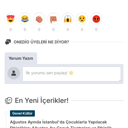
0
0
0
0
0
0
0
ONEDİO ÜYELERİ NE DİYOR?
Yorum Yazın
En Yeni İçerikler!
Genel Kültür
Ağustos Ayında İstanbul'da Çocuklarla Yapılacak
Etkinlikler: Ağustos Ayı Çocuk Tiyatroları ve Etkinlik