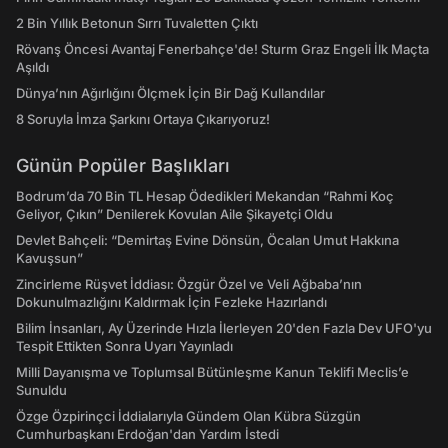
2 Bin Yıllık Betonun Sırrı Tuvaletten Çıktı
Rövanş Öncesi Avantaj Fenerbahçe'de! Sturm Graz Engeli İlk Maçta
Aşıldı
Dünya’nın Ağırlığını Ölçmek İçin Bir Dağ Kullandılar
8 Soruyla İmza Şarkını Ortaya Çıkarıyoruz!
Günün Popüler Başlıkları
Bodrum’da 70 Bin TL Hesap Ödedikleri Mekandan “Rahmi Koç
Geliyor, Çıkın” Denilerek Kovulan Aile Şikayetçi Oldu
Devlet Bahçeli: “Demirtaş Evine Dönsün, Öcalan Umut Hakkına
Kavuşsun”
Zincirleme Rüşvet İddiası: Özgür Özel ve Veli Ağbaba’nın
Dokunulmazlığını Kaldırmak İçin Fezleke Hazırlandı
Bilim İnsanları, Ay Üzerinde Hızla İlerleyen 20'den Fazla Dev UFO'yu
Tespit Ettikten Sonra Uyarı Yayınladı
Milli Dayanışma ve Toplumsal Bütünleşme Kanun Teklifi Meclis’e
Sunuldu
Özge Özpirinçci İddialarıyla Gündem Olan Kübra Süzgün
Cumhurbaşkanı Erdoğan'dan Yardım İstedi