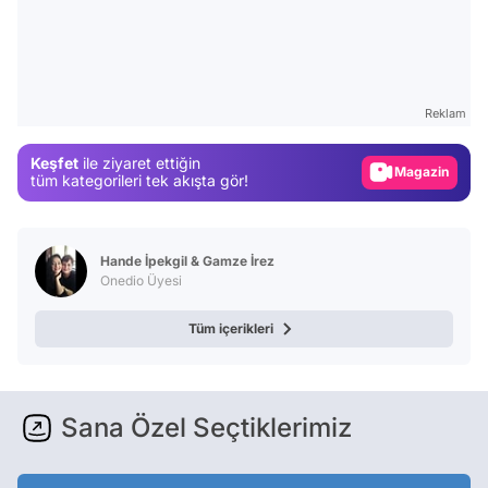
Video
Test
Gündem
Reklam
Magazin
Keşfet
ile ziyaret ettiğin
Video
tüm kategorileri tek akışta gör!
Test
Hande İpekgil & Gamze İrez
Onedio Üyesi
Tüm içerikleri
Sana Özel Seçtiklerimiz