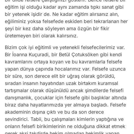
eğitim işi olduğu kadar aynı zamanda tıpkı sanat gibi
bir yetenek işidir de. Ne kadar eğitim alırsanız alın,
eğiliminiz yoksa felsefede eskiden beri tekrarlanan her
şeyi bir kez daha söyleyen ama özgün bir fikir
üretemeyen biri olarak kalırsınız.
Bizim çok iyi eğitimli ve yetenekli felsefecilerimiz var.
Bir İoanna Kuçuradi, bir Betül Çotuksöken gibi kendi
kavramlarını ortaya koyan ve bu kavramlarla felsefe
yapan dünya çapında hocalarımız var. Felsefe uzunca
bir süre, son derece elit bir uğraş olarak görüldü,
sıradan insanın hayatından uzak birtakım kuramsal
tartışmalar olarak düşünüldü ancak şimdilerde felsefi
danışmanlık, çocuklar için felsefe gibi başlıklar altında
biraz daha hayatlarımızda yer almaya başladı. Felsefe
akademinin dışına çıktı ve bu da son derece
sevindirici. Tabii, bu çalışmaları kimlerin yaptığına ve
onların felsefi birikimlerinin ne olduğuna dikkat etmek
gerek aksi takdirde hekim olmadan hekimlik yapan