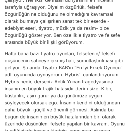
tarafıyla uğraşıyor. Diyelim özgürlük, felsefe
özgürlüğün ne olduğunu ne olmadığını kavramsal
olarak bulmaya çalışırken sanat tek bir eserde -
edebiyat eseri, tiyatro, müzik ya da resim- bize
özgürlüğü gösteriyor. Ben özellikle tiyatro ve felsefe
arasında büyük bir ilişki görüyorum.
Hatta bana bazı tiyatro oyunları, felsefenin/ felsefi
düşüncenin sahneye çıkmış hali, somutlaştırılması gibi
geliyor. Şu anda Tiyatro BAB’ın “En İyi Erkek Oyuncu”
adlı oyununda oynuyorum. Hybris’i canlandırıyorum.
Hybris nedir, derseniz Antik Yunan tragedyasında
insanın en büyük trajik hatasıdır derim size. Kibir,
küstahlık, aşırı gurur ya da günümüze uygun
söyleyecek olursak ego. İnsanın kendini olduğundan
daha büyük, güçlü ve önemli görmesi. Aslında bu,
bugün de insanın en büyük hatalarından biri olarak
üzerinde düşünülen, felsefe yapılan bir kavram. Oyunu
izlediğinizde insanın kibrinin, egosunun ve onun