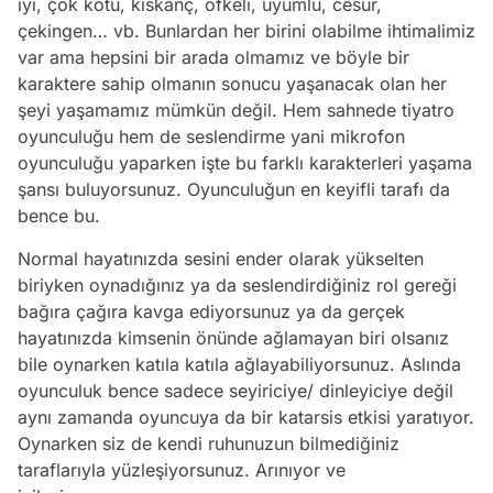
iyi, çok kötü, kıskanç, öfkeli, uyumlu, cesur,
çekingen… vb. Bunlardan her birini olabilme ihtimalimiz
var ama hepsini bir arada olmamız ve böyle bir
karaktere sahip olmanın sonucu yaşanacak olan her
şeyi yaşamamız mümkün değil. Hem sahnede tiyatro
oyunculuğu hem de seslendirme yani mikrofon
oyunculuğu yaparken işte bu farklı karakterleri yaşama
şansı buluyorsunuz. Oyunculuğun en keyifli tarafı da
bence bu.
Normal hayatınızda sesini ender olarak yükselten
biriyken oynadığınız ya da seslendirdiğiniz rol gereği
bağıra çağıra kavga ediyorsunuz ya da gerçek
hayatınızda kimsenin önünde ağlamayan biri olsanız
bile oynarken katıla katıla ağlayabiliyorsunuz. Aslında
oyunculuk bence sadece seyiriciye/ dinleyiciye değil
aynı zamanda oyuncuya da bir katarsis etkisi yaratıyor.
Oynarken siz de kendi ruhunuzun bilmediğiniz
taraflarıyla yüzleşiyorsunuz. Arınıyor ve