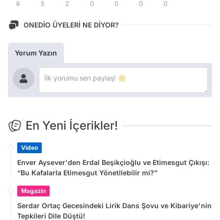
6
5
2
0
0
0
0
ONEDİO ÜYELERİ NE DİYOR?
Yorum Yazın
En Yeni İçerikler!
Video
Enver Aysever'den Erdal Beşikçioğlu ve Etimesgut Çıkışı:
“Bu Kafalarla Etimesgut Yönetilebilir mi?”
Magazin
Serdar Ortaç Gecesindeki Lirik Dans Şovu ve Kibariye'nin
Tepkileri Dile Düştü!