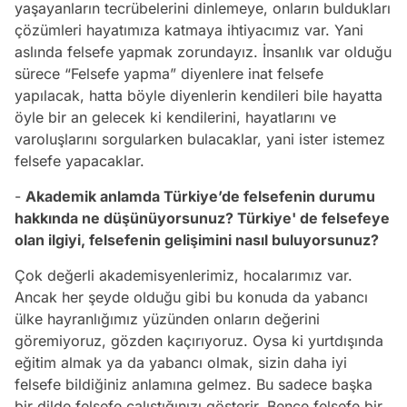
yaşayanların tecrübelerini dinlemeye, onların buldukları
çözümleri hayatımıza katmaya ihtiyacımız var. Yani
aslında felsefe yapmak zorundayız. İnsanlık var olduğu
sürece “Felsefe yapma” diyenlere inat felsefe
yapılacak, hatta böyle diyenlerin kendileri bile hayatta
öyle bir an gelecek ki kendilerini, hayatlarını ve
varoluşlarını sorgularken bulacaklar, yani ister istemez
felsefe yapacaklar.
-
Akademik anlamda Türkiye’de felsefenin durumu
hakkında ne düşünüyorsunuz? Türkiye' de felsefeye
olan ilgiyi, felsefenin gelişimini nasıl buluyorsunuz?
Çok değerli akademisyenlerimiz, hocalarımız var.
Ancak her şeyde olduğu gibi bu konuda da yabancı
ülke hayranlığımız yüzünden onların değerini
göremiyoruz, gözden kaçırıyoruz. Oysa ki yurtdışında
eğitim almak ya da yabancı olmak, sizin daha iyi
felsefe bildiğiniz anlamına gelmez. Bu sadece başka
bir dilde felsefe çalıştığınızı gösterir. Bence felsefe bir