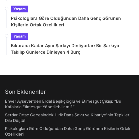
Yaşam
Psikologlara Göre Olduğundan Daha Genç Görünen
Kişilerin Ortak Özellikleri
Yaşam
Bıktırana Kadar Aynı Şarkıyı Dinliyorlar: Bir Şarkıya
Takılıp Günlerce Dinleyen 4 Burç
Son Eklenenler
Enver Aysever'den Erdal Beşikçioğlu ve Etimesgut Çıkışı: “Bu
Kafalarla Etimesgut Yönetilebilir mi?”
Serdar Ortaç Gecesindeki Lirik Dans Şovu ve Kibariye'nin Tepkileri
Dile Düştü!
Psikologlara Göre Olduğundan Daha Genç Görünen Kişilerin Ortak
Özellikleri