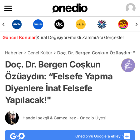
Güncel Konular
Kural Değişiyor
Emekli Zammı
Acı Gerçekler
Haberler
Genel Kültür
Doç. Dr. Bergen Coşkun Özüaydın: “Fel
Doç. Dr. Bergen Coşkun
Özüaydın: “Felsefe Yapma
Diyenlere İnat Felsefe
Yapılacak!"
Hande İpekgil & Gamze İrez
- Onedio Üyesi
Onedio’yu Google'a ekleyin