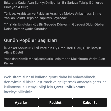
Bıktırana Kadar Aynı Şarkıyı Dinliyorlar: Bir Şarkıya Takılıp Günlerce
Dinleyen 4 Burç
Türkiye, Arabistan ve Pakistan Arasında Mekke Anlaşması: Birine
Yapılan Saldırı Hepsine Yapılmış Sayılacak
114 Yıldır Unutulan Köy Bir Gecede Dünyanın Gözdesi Oldu: Oteller
Dolar Dolmaz Çadır Kurdular
Günün Popüler Başlıkları
İlk Anket Sonucu: YENİ Parti'nin Oy Oranı Belli Oldu, CHP Barajın
Altına Düştü!
Yaptıkları Komik Mesajlaşmalarla İletişimden Maksimum Verim Alan
Kişiler
Hiçbir Tuzak Onu Durduramıyordu: 3 Yıldır Çiftçilerin Baş Belası
Olan Kedi Yakalandı
Sosyete Bu Düğünü Konuşuyor: Ünlü İş İnsanının Oğlunun Düğünü
İçin Harcanan Para Dudak Uçuklattı!
İçme Suyuna Kur'an-ı Kerim Dinletiliyor: 31 Yıllık Alışkanlık, O
İlimizde 24 Saat Devam Ediyor
Türkiye'nin Ünlü AVM'si Kapandı, Tüm Mağazalar Boşaltıldı: Metro
Çıkışını Kullananlara Uyarı Yapıldı