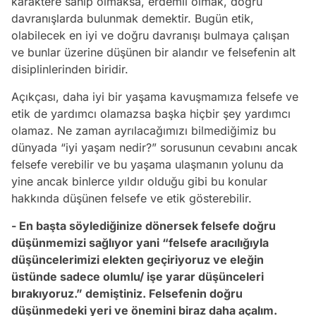
karaktere sahip olmaksa, erdemli olmak, doğru
davranışlarda bulunmak demektir. Bugün etik,
olabilecek en iyi ve doğru davranışı bulmaya çalışan
ve bunlar üzerine düşünen bir alandır ve felsefenin alt
disiplinlerinden biridir.
Açıkçası, daha iyi bir yaşama kavuşmamıza felsefe ve
etik de yardımcı olamazsa başka hiçbir şey yardımcı
olamaz. Ne zaman ayrılacağımızı bilmediğimiz bu
dünyada “iyi yaşam nedir?” sorusunun cevabını ancak
felsefe verebilir ve bu yaşama ulaşmanın yolunu da
yine ancak binlerce yıldır olduğu gibi bu konular
hakkında düşünen felsefe ve etik gösterebilir.
- En başta söylediğinize dönersek felsefe doğru
düşünmemizi sağlıyor yani “felsefe aracılığıyla
düşüncelerimizi elekten geçiriyoruz ve eleğin
üstünde sadece olumlu/ işe yarar düşünceleri
bırakıyoruz.” demiştiniz. Felsefenin doğru
düşünmedeki yeri ve önemini biraz daha açalım.