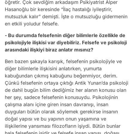
öğretir. Çok sevdiğim arkadaşım Psikiyatrist Alper
Hasanoğlu bir keresinde “İlaç hastalığı iyileştirir,
mutsuzluk kalır” demişti. İşte o mutsuzluğu gidermenin
en etkili yoludur felsefe.
- Bu durumda felsefenin diğer bilimlerle özellikle de
psikolojiyle ilişkisi var diyebiliriz. Felsefe ve psikoloji
arasındaki ilişkiyi biraz anlatır mısınız?
Ben bazen şakayla karışık, felsefenin psikolojiyle ve
diğer bilimlerle ilişkisini anlatırken, yumurta
kabuğundan çıkmış kabuğunu beğenmiyor, derim.
Çünkü felsefenin ortaya çıktığı Antik Yunan’da psikoloji
de dahil bugün bilim dediğimiz her alanın konusu olan
her şey, sadece felsefenin konusuydu. Psikolojinin
çalışma alanı içine giren insan davranışı, insan
duyguları bütün olarak söylemek gerekirse insanın
doğal yapısı ve bu yapının onun yaşamına ve
ilişkilerine yansıması filozofların işiydi. Bütün bunlar
hala felsefenin işidir ve felsefe insan yapısı, doğası