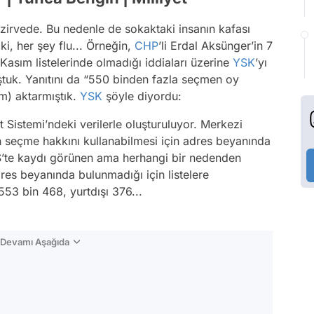
 zirvede. Bu nedenle de sokaktaki insanın kafası
i, her şey flu... Örneğin,
CHP
’li Erdal Aksünger’in 7
asım listelerinde olmadığı iddiaları üzerine
YSK
’yı
tuk. Yanıtını da “550 binden fazla seçmen oy
m) aktarmıştık.
YSK
şöyle diyordu:
Sistemi’ndeki verilerle oluşturuluyor. Merkezi
in seçme hakkını kullanabilmesi için adres beyanında
’te kaydı görünen ama herhangi bir nedenden
es beyanında bulunmadığı için listelere
 553 bin 468, yurtdışı 376...
n Devamı Aşağıda