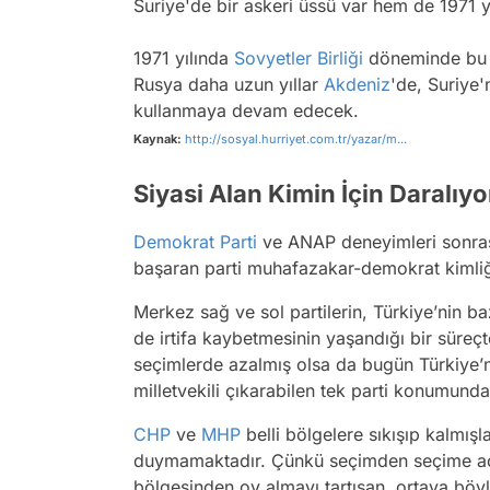
Suriye'de bir askeri üssü var hem de 1971 y
1971 yılında
Sovyetler Birliği
döneminde bu ü
Rusya daha uzun yıllar
Akdeniz
'de, Suriye'
kullanmaya devam edecek.
Kaynak:
http://sosyal.hurriyet.com.tr/yazar/m...
Siyasi Alan Kimin İçin Daralıyo
Demokrat Parti
ve ANAP deneyimleri sonrasın
başaran parti muhafazakar-demokrat kimli
Merkez sağ ve sol partilerin, Türkiye’nin ba
de irtifa kaybetmesinin yaşandığı bir süreç
seçimlerde azalmış olsa da bugün Türkiye’nin
milletvekili çıkarabilen tek parti konumunda
CHP
ve
MHP
belli bölgelere sıkışıp kalmışla
duymamaktadır. Çünkü seçimden seçime a
bölgesinden oy almayı tartışan, ortaya böyl