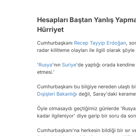
Hesapları Baştan Yanlış Yapm
Hürriyet
Cumhurbaşkanı
Recep Tayyip Erdoğan
, so
radar kilitleme olayları ile ilgili olarak şöyl
'
Rusya
'nın
Suriye
'de yaptığı orada kendine b
etmesi.'
Cumhurbaşkanı bu bilgiye nereden ulaştı bi
Dışişleri Bakanlığı
değil, Saray'daki kerame
Öyle olmasaydı geçtiğimiz günlerde 'Rusya'n
kadar ilgileniyor' diye garip bir soru da s
Cumhurbaşkanı'na herkesin bildiği bir sır