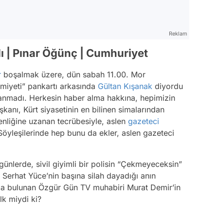
Reklam
ı | Pınar Öğünç | Cumhuriyet
r
boşalmak üzere, dün sabah 11.00. Mor
miyeti” pankartı arkasında
Gültan Kışanak
diyordu
ayanmadı. Herkesin haber alma hakkına, hepimizin
kanı, Kürt siyasetinin en bilinen simalarından
nliğine uzanan tecrübesiyle, aslen
gazeteci
öyleşilerinde hep bunu da ekler, aslen gazeteci
ünlerde, sivil giyimli bir polisin “Çekmeyeceksin”
 Serhat Yüce’nin başına silah dayadığı anın
ada bulunan Özgür Gün TV muhabiri Murat Demir’in
lk miydi ki?