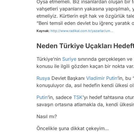
Oysa etmemeli. Biz insanlardan oluşan bir
vahşetleri yapanların yakasına yapışılmalı, 
etmeliyiz. Kürtlerin eşit hak ve özgürlük ta
“Beni temsil eden devlet bu iğrenç yaratık 
Kaynak:
http://www.radikal.com.tr/yazarlar/um...
Neden Türkiye Uçakları Hedeft
Türkiye’nin
Suriye
sınırında gerçekleşen ve
konusu ile ilgili gözden kaçan bir nokta var
Rusya
Devlet Başkanı
Vladimir Putin
’in, bu
konuşuluyor da, asıl hedefin kendi ülkesi ol
Putin
’in, sadece
TSK
’yı hedef tahtasına otu
savaşın ortasına atlamakla da, kendi ülkesi
Nasıl mı?
Öncelikle şuna dikkat çekeyim…