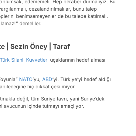
 toplumsak, edememeli. Hep beraber durmalıyız. Bu
yargılanmalı, cezalandırılmalılar, bunu talep
leplerini benimsemeyenler de bu talebe katılmalı.
olamaz!” demeliler.
e | Sezin Öney | Taraf
Türk Silahlı Kuvvetleri
uçaklarının hedef alması
.
 “oyunla”
NATO
’yu,
ABD
’yi, Türkiye’yi hedef aldığı
abileceğine hiç dikkat çekilmiyor.
rtmakla değil, tüm Suriye tavrı, yani Suriye’deki
ni avucunun içinde tutmayı amaçlıyor.