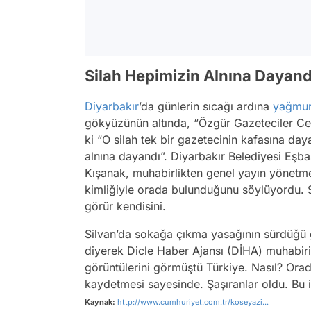
Silah Hepimizin Alnına Dayand
Diyarbakır
’da günlerin sıcağı ardına
yağmu
gökyüzünün altında, “Özgür Gazeteciler Ce
ki “O silah tek bir gazetecinin kafasına d
alnına dayandı”. Diyarbakır Belediyesi Eşbaş
Kışanak, muhabirlikten genel yayın yönetme
kimliğiyle orada bulunduğunu söylüyordu. S
görür kendisini.
Silvan’da sokağa çıkma yasağının sürdüğü g
diyerek Dicle Haber Ajansı (DİHA) muhabiri
görüntülerini görmüştü Türkiye. Nasıl? Or
kaydetmesi sayesinde. Şaşıranlar oldu. Bu i
Kaynak:
http://www.cumhuriyet.com.tr/koseyazi...