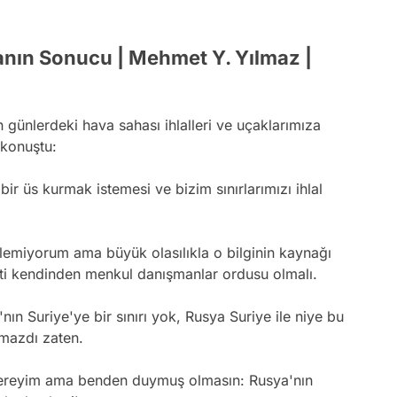
anın Sonucu | Mehmet Y. Yılmaz |
n günlerdeki hava sahası ihlalleri ve uçaklarımıza
e konuştu:
ir üs kurmak istemesi ve bizim sınırlarımızı ihlal
lemiyorum ama büyük olasılıkla o bilginin kaynağı
ti kendinden menkul danışmanlar ordusu olmalı.
ın Suriye'ye bir sınırı yok, Rusya Suriye ile niye bu
ormazdı zaten.
 vereyim ama benden duymuş olmasın: Rusya'nın