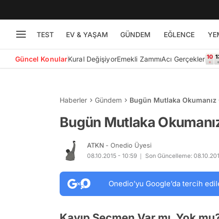
TEST
EV & YAŞAM
GÜNDEM
EĞLENCE
YE
Güncel Konular
Kural Değişiyor
Emekli Zammı
Acı Gerçekler
Haberler
Gündem
Bugün Mutlaka Okumanız G
Bugün Mutlaka Okumanız
ATKN
- Onedio Üyesi
08.10.2015 - 10:59
Son Güncelleme: 08.10.201
Onedio’yu Google’da tercih edil
Kayıp Seçmen Var mı, Yok mu? 