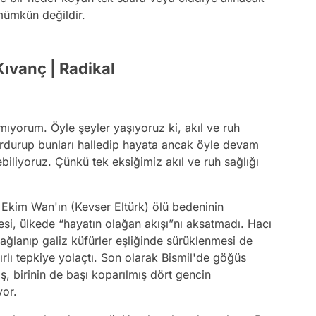
mümkün değildir.
ıvanç | Radikal
mıyorum. Öyle şeyler yaşıyoruz ki, akıl ve ruh
durdurup bunları halledip hayata ancak öyle devam
liyoruz. Çünkü tek eksiğimiz akıl ve ruh sağlığı
 Ekim Wan'ın (Kevser Eltürk) ölü bedeninin
mesi, ülkede “hayatın olağan akışı”nı aksatmadı. Hacı
bağlanıp galiz küfürler eşliğinde sürüklenmesi de
nırlı tepkiye yolaçtı. Son olarak Bismil'de göğüs
ş, birinin de başı koparılmış dört gencin
yor.