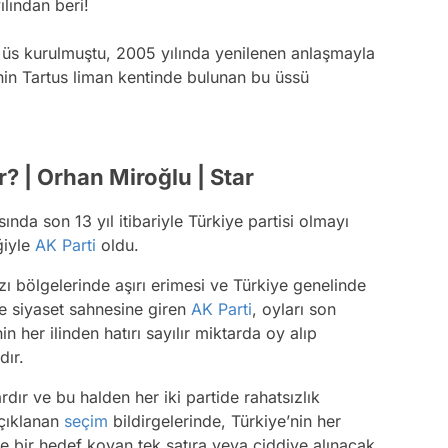
ılından beri!
s kurulmuştu, 2005 yılında yenilenen anlaşmayla
nin Tartus liman kentinde bulunan bu üssü
r? | Orhan Miroğlu | Star
da son 13 yıl itibariyle Türkiye partisi olmayı
ğiyle
AK Parti
oldu.
zı bölgelerinde aşırı erimesi ve Türkiye genelinde
te siyaset sahnesine giren
AK Parti
, oyları son
 her ilinden hatırı sayılır miktarda oy alıp
dır.
rdır ve bu halden her iki partide rahatsızlık
çıklanan
seçim
bildirgelerinde, Türkiye’nin her
e bir hedef koyan tek satıra veya ciddiye alınacak