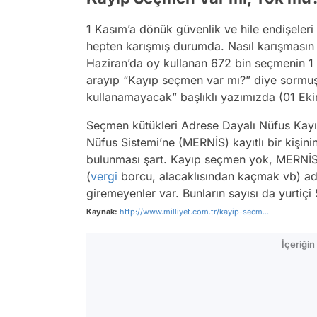
1 Kasım’a dönük güvenlik ve hile endişeleri
hepten karışmış durumda. Nasıl karışmasın k
Haziran’da oy kullanan 672 bin seçmenin 1 K
arayıp “Kayıp seçmen var mı?” diye sormuş
kullanamayacak” başlıklı yazımızda (01 Eki
Seçmen kütükleri Adrese Dayalı Nüfus Kayıt 
Nüfus Sistemi’ne (MERNİS) kayıtlı bir kişin
bulunması şart. Kayıp seçmen yok, MERNİS
(
vergi
borcu, alacaklısından kaçmak vb) adr
giremeyenler var. Bunların sayısı da yurtiçi
Kaynak:
http://www.milliyet.com.tr/kayip-secm...
İçeriği