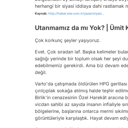
herhangi bir siyasi iddiaya dahi rastlamak 
Kaynak:
http://haber.star.com.tr/yazar/siyasi...
Utanmamız da mı Yok? | Ümit K
Çok korkunç şeyler yaşıyoruz.
Evet. Çok sıradan laf. Başka kelimeler bula
sağlığı yerinde bir toplum olsak her şeyi 
edebilmemiz gerekirdi. Ama biz devam edebi
değil.
Varto'da çatışmada öldürülen HPG gerillası
çırılçıplak sokağa atılmış halde teşhir edil
Birlik'in cenazesinin Özel Harekât aracına 
vicdan sahibi az sayıda insanın infialiyle sı
bölgelerine, başlarına onlarca mermi sıkılmı
görüntüleriyle karşılaştık. Hayat devam edi