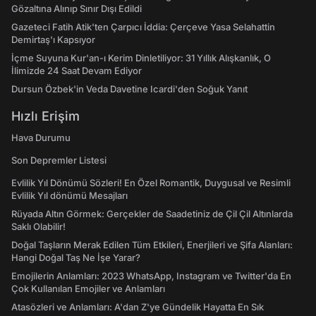
Gözaltına Alınıp Sınır Dışı Edildi
Gazeteci Fatih Atik'ten Çarpıcı İddia: Çerçeve Yasa Selahattin
Demirtaş'ı Kapsıyor
İçme Suyuna Kur'an-ı Kerim Dinletiliyor: 31 Yıllık Alışkanlık, O
İlimizde 24 Saat Devam Ediyor
Dursun Özbek'in Veda Davetine Icardi'den Soğuk Yanıt
Hızlı Erişim
Hava Durumu
Son Depremler Listesi
Evlilik Yıl Dönümü Sözleri! En Özel Romantik, Duygusal ve Resimli
Evlilik Yıl dönümü Mesajları
Rüyada Altın Görmek: Gerçekler de Saadetiniz de Çil Çil Altınlarda
Saklı Olabilir!
Doğal Taşların Merak Edilen Tüm Etkileri, Enerjileri ve Şifa Alanları:
Hangi Doğal Taş Ne İşe Yarar?
Emojilerin Anlamları: 2023 WhatsApp, Instagram ve Twitter'da En
Çok Kullanılan Emojiler ve Anlamları
Atasözleri ve Anlamları: A'dan Z'ye Gündelik Hayatta En Sık