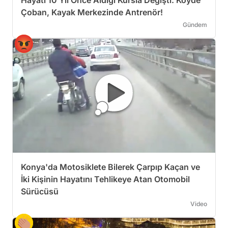
Hayatı 10 Yıl Önce Aldığı Kursla Değişti: Köyde
Çoban, Kayak Merkezinde Antrenör!
Gündem
Konya'da Motosiklete Bilerek Çarpıp Kaçan ve
İki Kişinin Hayatını Tehlikeye Atan Otomobil
Sürücüsü
Video