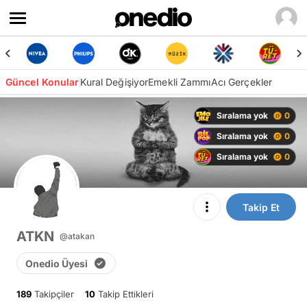
Güncel Konular
Kural Değişiyor
Emekli Zammı
Acı Gerçekler
Sıralama yok
0
Sıralama yok
0
Sıralama yok
0
Takip Et
ATKN
@atakan
Onedio Üyesi
189
Takipçiler
10
Takip Ettikleri