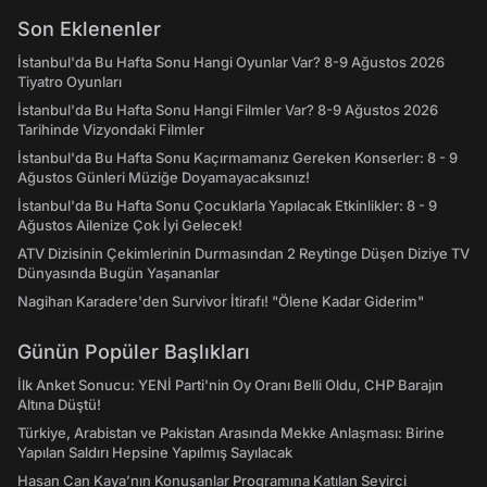
Son Eklenenler
İstanbul'da Bu Hafta Sonu Hangi Oyunlar Var? 8-9 Ağustos 2026
Tiyatro Oyunları
İstanbul'da Bu Hafta Sonu Hangi Filmler Var? 8-9 Ağustos 2026
Tarihinde Vizyondaki Filmler
İstanbul'da Bu Hafta Sonu Kaçırmamanız Gereken Konserler: 8 - 9
Ağustos Günleri Müziğe Doyamayacaksınız!
İstanbul'da Bu Hafta Sonu Çocuklarla Yapılacak Etkinlikler: 8 - 9
Ağustos Ailenize Çok İyi Gelecek!
ATV Dizisinin Çekimlerinin Durmasından 2 Reytinge Düşen Diziye TV
Dünyasında Bugün Yaşananlar
Nagihan Karadere'den Survivor İtirafı! "Ölene Kadar Giderim"
Günün Popüler Başlıkları
İlk Anket Sonucu: YENİ Parti'nin Oy Oranı Belli Oldu, CHP Barajın
Altına Düştü!
Türkiye, Arabistan ve Pakistan Arasında Mekke Anlaşması: Birine
Yapılan Saldırı Hepsine Yapılmış Sayılacak
Hasan Can Kaya’nın Konuşanlar Programına Katılan Seyirci