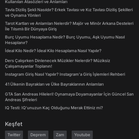
Kullanılan Atasözleri ve Anlamları
Tavla Diziliş Şekli Nasıldır? Erkek Tavlası ve Kız Tavlası Diziliş Şekilleri
ve Oynama Yönleri
Tarot Kartları ve Anlamları Nelerdir? Majör ve Minör Arkana Desteleri
İle Tılsımlı Bir Dünyaya Giriş
Burç Uyumu Hesaplama Nedir? Burç Uyumu, Aşk Uyumu Nasıl
Hesaplanır?
İdeal Kilo Nedir? İdeal Kilo Hesaplama Nasıl Yapılır?
Ders Çalışırken Dinlenecek Müzikler Nelerdir? Müziksiz
Çalışamayanlar Toplanın!
Instagram Giriş Nasıl Yapılır? Instagram'a Giriş İşlemleri Rehberi
41 Ülkenin Bayrakları ve Ülke Bayraklarının Anlamları
GTA San Andreas Hileleri! Oynamaya Doyamayanlar İçin Güncel San
Andreas Şifreleri
IQ Testi: IQ'unuzun Kaç Olduğunu Merak Ettiniz mi?
Keşfet
Twitter
Deprem
Zam
Youtube