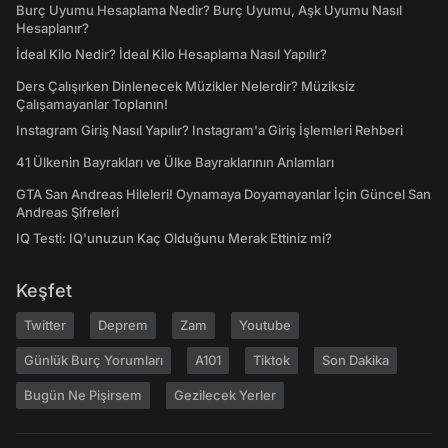
Burç Uyumu Hesaplama Nedir? Burç Uyumu, Aşk Uyumu Nasıl
Hesaplanır?
İdeal Kilo Nedir? İdeal Kilo Hesaplama Nasıl Yapılır?
Ders Çalışırken Dinlenecek Müzikler Nelerdir? Müziksiz
Çalışamayanlar Toplanın!
Instagram Giriş Nasıl Yapılır? Instagram'a Giriş İşlemleri Rehberi
41 Ülkenin Bayrakları ve Ülke Bayraklarının Anlamları
GTA San Andreas Hileleri! Oynamaya Doyamayanlar İçin Güncel San
Andreas Şifreleri
IQ Testi: IQ'unuzun Kaç Olduğunu Merak Ettiniz mi?
Keşfet
Twitter
Deprem
Zam
Youtube
Günlük Burç Yorumları
A101
Tiktok
Son Dakika
Bugün Ne Pişirsem
Gezilecek Yerler