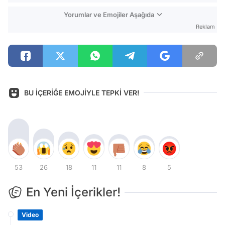
Yorumlar ve Emojiler Aşağıda
Reklam
BU İÇERİĞE EMOJİYLE TEPKİ VER!
53
26
18
11
11
8
5
En Yeni İçerikler!
Video