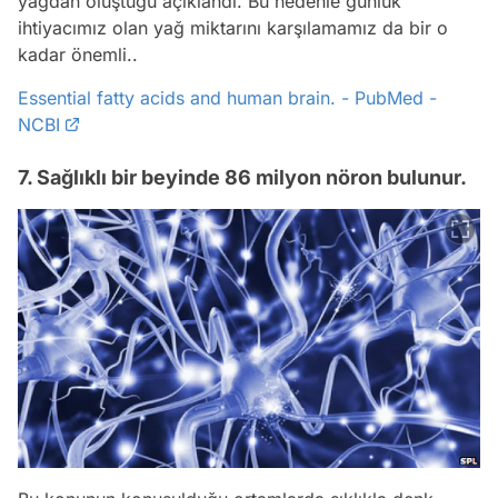
yağdan oluştuğu açıklandı. Bu nedenle günlük
ihtiyacımız olan yağ miktarını karşılamamız da bir o
kadar önemli..
Essential fatty acids and human brain. - PubMed -
NCBI
7. Sağlıklı bir beyinde 86 milyon nöron bulunur.