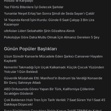
Hodzic'le Karşılaştı
Yaz Flörtü Bitenlere İyi Gelecek Şarkılar
Yunanlar Neşet Ertaş'tan Sonra Şimdi de Seda Sayan'ı Çaldı!
14 Yaşında Kendi İşini Kurdu: Günde 6 Saat Çalışıp 3 Bin Lira
Kazanıyor
ultrAslan Lideri Sebahattin Şirin Gözaltına Alındı
Psikolojiye Göre Daha Mutlu Olmak İçin Almanız Gereken 5 Şey
Günün Popüler Başlıkları
Uzun Süredir Kanserle Mücadele Eden Şarkıcı Cansever Hayatını
Kaybetti
Kemerini Takmadığı İçin Uçak Kalkamadı: Küçük Çocuk Yüzünden
Yolcular 1 Gün Bekledi
Güvenlik Müdahale Etti: Manifest'in Bodrum'da Verdiği Konserde
Bir Genç Sahneye Atladı
ABD Ordusunda Görev Yapan Bir Türk, Kaliforniya Çöllerinin
Sıcaklığını Gösterdi
Çok Beklenen Hızlı Tren İçin Tarih Verildi: 7 Saat Süren Yol 1 Saat 45
Dakikaya Düşecek!
Suça Sürüklenen Çocuklara İlişkin Kanun Teklifi TBMM'de Kabul