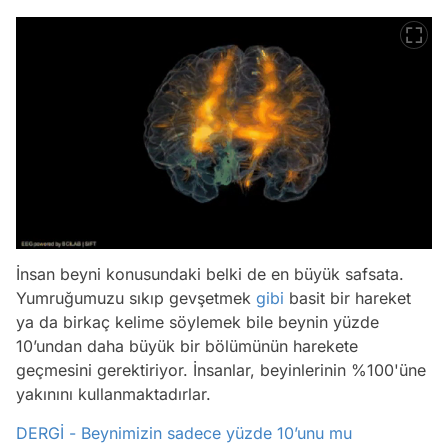
İnsan beyni konusundaki belki de en büyük safsata.
Yumruğumuzu sıkıp gevşetmek
gibi
basit bir hareket
ya da birkaç kelime söylemek bile beynin yüzde
10’undan daha büyük bir bölümünün harekete
geçmesini gerektiriyor. İnsanlar, beyinlerinin %100'üne
yakınını kullanmaktadırlar.
DERGİ - Beynimizin sadece yüzde 10’unu mu