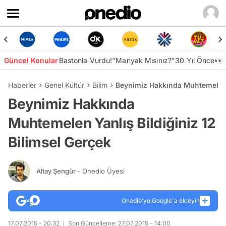
Güncel Konular
Bastonla Vurdu!
"Manyak Mısınız?"
30 Yıl Önce👀
Haberler
Genel Kültür
Bilim
Beynimiz Hakkında Muhtemelen Y
Beynimiz Hakkında
Muhtemelen Yanlış Bildiğiniz 12
Bilimsel Gerçek
Altay Şengür
- Onedio Üyesi
Onedio’yu Google'a ekleyin
17.07.2015 - 20:32
Son Güncelleme: 27.07.2015 - 14:00