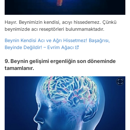
Hayır. Beynimizin kendisi, acıyı hissedemez. Çünkü
beynimizde acı reseptörleri bulunmamaktadır.
Beynin Kendisi Acı ve Ağrı Hissetmez! Başağrısı,
Beyinde Değildir! – Evrim Ağacı
9. Beynin gelişimi ergenliğin son döneminde
tamamlanır.