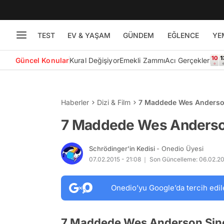
TEST
EV & YAŞAM
GÜNDEM
EĞLENCE
YE
Güncel Konular
Kural Değişiyor
Emekli Zammı
Acı Gerçekler
Haberler
Dizi & Film
7 Maddede Wes Anderso
7 Maddede Wes Anderso
Schrödinger'in Kedisi
- Onedio Üyesi
07.02.2015 - 21:08
Son Güncelleme: 06.02.20
Onedio’yu Google’da tercih edil
7 Maddede Wes Anderson Sin