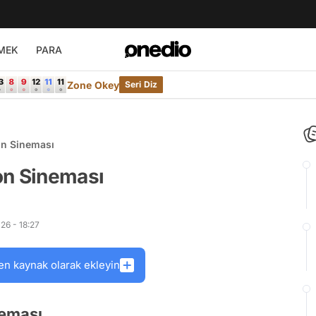
MEK
PARA
Zone Okey
Seri Diz
n Sineması
n Sineması
26 - 18:27
en kaynak olarak ekleyin
eması