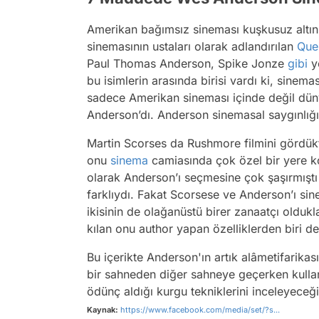
Amerikan bağımsız sineması kuşkusuz altın 
sinemasının ustaları olarak adlandırılan
Que
Paul Thomas Anderson, Spike Jonze
gibi
yö
bu isimlerin arasında birisi vardı ki, sinema
sadece Amerikan sineması içinde değil dün
Anderson’dı. Anderson sinemasal saygınlığı
Martin Scorses da Rushmore filmini gördükt
onu
sinema
camiasında çok özel bir yere kon
olarak Anderson’ı seçmesine çok şaşırmıştı ç
farklıydı. Fakat Scorsese ve Anderson’ı si
ikisinin de olağanüstü birer zanaatçı olduk
kılan onu author yapan özelliklerden biri de
Bu içerikte Anderson'ın artık alâmetifarikası 
bir sahneden diğer sahneye geçerken kullan
ödünç aldığı kurgu tekniklerini inceleyeceği
Kaynak:
https://www.facebook.com/media/set/?s...