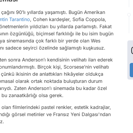
çağını 90’lı yıllarda yaşamıştı. Bugün Amerikan
ntin Tarantino
, Cohen kardeşler, Sofia Coppola,
netmenlerin yıldızları bu yıllarda parlamıştı. Fakat
sının özgünlüğü, biçimsel farklılığı ile bu isim bugün
ya sinemasında çok farklı bir yerde olan Wes
nı sadece seyirci özelinde sağlamıştı kuşkusuz.
en sonra Anderson’ı kendisinin velihatı ilan ederek
umlandırmıştı. Birçok kişi, Scorsese’nin velihatı
ünkü ikisinin de anlattıkları hikâyeler oldukça
nemasal olarak ortak noktada buluşturan durum
larıydı. Zaten Anderson’ı sinemada bu kadar özel
 bu zanaatkârlığı olsa gerek.
olan filmlerindeki pastel renkler, estetik kadrajlar,
dığı görsel metinler ve Fransız Yeni Dalgası'ndan
z.