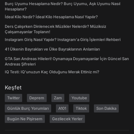
Burç Uyumu Hesaplama Nedir? Burç Uyumu, Aşk Uyumu Nasıl
Hesaplanır?
İdeal Kilo Nedir? İdeal Kilo Hesaplama Nasıl Yapılır?
Ders Çalışırken Dinlenecek Müzikler Nelerdir? Müziksiz
Çalışamayanlar Toplanın!
Instagram Giriş Nasıl Yapılır? Instagram'a Giriş İşlemleri Rehberi
41 Ülkenin Bayrakları ve Ülke Bayraklarının Anlamları
GTA San Andreas Hileleri! Oynamaya Doyamayanlar İçin Güncel San
Andreas Şifreleri
IQ Testi: IQ'unuzun Kaç Olduğunu Merak Ettiniz mi?
Keşfet
Twitter
Deprem
Zam
Youtube
Günlük Burç Yorumları
A101
Tiktok
Son Dakika
Bugün Ne Pişirsem
Gezilecek Yerler