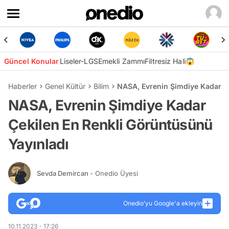
Güncel Konular
Liseler-LGS
Emekli Zammı
Filtresiz Hali😱
Haberler
Genel Kültür
Bilim
NASA, Evrenin Şimdiye Kadar Çe
NASA, Evrenin Şimdiye Kadar
Çekilen En Renkli Görüntüsünü
Yayınladı
Sevda Demircan
- Onedio Üyesi
Onedio’yu Google'a ekleyin
10.11.2023 - 17:26