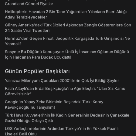
Grandland Güncel Fiyatlar
Helikopterle Havadan 2 Bin Tane Yağdırdılar: Yılanların Eseri Aldığı
Adayı Temizleyecekler
Güney Amerika'daki Türk Dizileri Aşkından Zengin Gösterenlere Son
24 Saatin Viral Tweetleri
Hürmüz'den Geçen Fırsat: Jeopolitik Kargaşada Türk Girişimcisi Ne
Yapmalı?
Sosyete Bu Düğünü Konuşuyor: Ünlü İş İnsanının Oğlunun Düğünü
İçin Harcanan Para Dudak Uçuklattı!
Günün Popüler Başlıkları
Yalnızca Milenyum Çocukları 2000'lilerin Çok İyi Bildiği Şeyler
Fatih Altaylı'dan Erdal Beşikçioğlu'na Ağır Eleştiri: "Ulan Siz Kamu
Görevlisisiniz"
Google'ın Yapay Zeka Biriminin Başındaki Türk: Koray
Kavukçuoğlu'nu Tanıyalım!
Türk Hava Kuvvetleri'nin İlk Kadın Generalinin Dedesinin Çanakkale
Gazisi Olduğu Ortaya Çıktı
LGS Yerleştirmelerinin Ardından Türkiye'nin En Yüksek Puanlı
Liseleri Belli Oldu