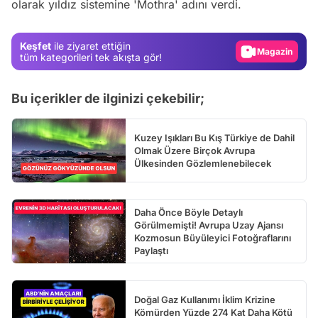
olarak yıldız sistemine 'Mothra' adını verdi.
Test
Gündem
Keşfet
ile ziyaret ettiğin
Magazin
tüm kategorileri tek akışta gör!
Video
Bu içerikler de ilginizi çekebilir;
Test
Kuzey Işıkları Bu Kış Türkiye de Dahil
Olmak Üzere Birçok Avrupa
Ülkesinden Gözlemlenebilecek
Daha Önce Böyle Detaylı
Görülmemişti! Avrupa Uzay Ajansı
Kozmosun Büyüleyici Fotoğraflarını
Paylaştı
Doğal Gaz Kullanımı İklim Krizine
Kömürden Yüzde 274 Kat Daha Kötü