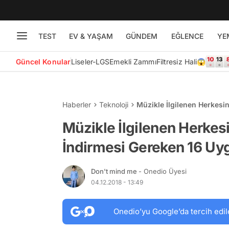
TEST
EV & YAŞAM
GÜNDEM
EĞLENCE
YE
Güncel Konular
Liseler-LGS
Emekli Zammı
Filtresiz Hali😱
Haberler
Teknoloji
Müzikle İlgilenen Herkes
Müzikle İlgilenen Herkes
İndirmesi Gereken 16 U
Don't mind me
- Onedio Üyesi
04.12.2018 - 13:49
Onedio’yu Google’da tercih edil