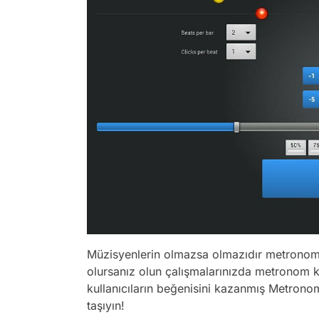
Müzisyenlerin olmazsa olmazıdır metronom.
olursanız olun çalışmalarınızda metronom ku
kullanıcıların beğenisini kazanmış Metron
taşıyın!