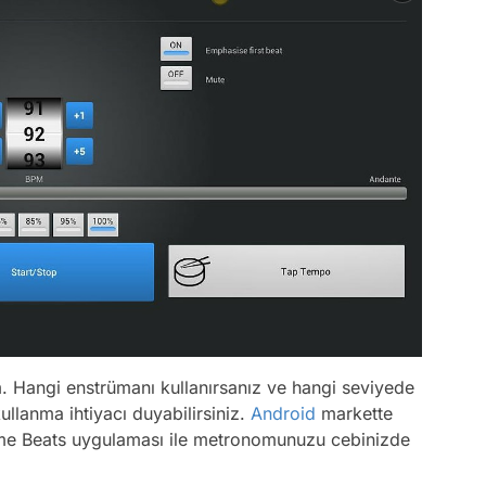
 Hangi enstrümanı kullanırsanız ve hangi seviyede
llanma ihtiyacı duyabilirsiniz.
Android
markette
ome Beats uygulaması ile metronomunuzu cebinizde