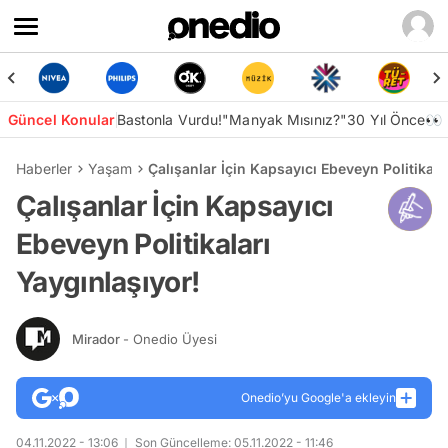
Güncel Konular
Bastonla Vurdu!
"Manyak Mısınız?"
30 Yıl Önce👀
Haberler
Yaşam
Çalışanlar İçin Kapsayıcı Ebeveyn Politikala
Çalışanlar İçin Kapsayıcı
Ebeveyn Politikaları
Yaygınlaşıyor!
Mirador
- Onedio Üyesi
Onedio’yu Google'a ekleyin
04.11.2022 - 13:06
Son Güncelleme: 05.11.2022 - 11:46