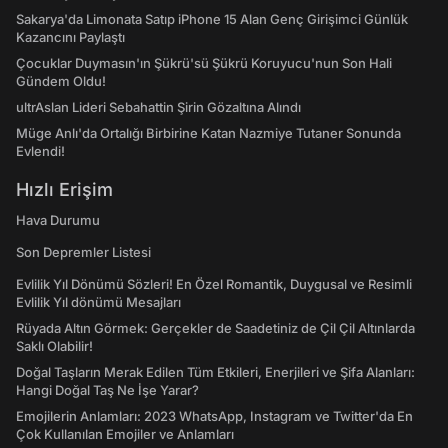
Sakarya'da Limonata Satıp iPhone 15 Alan Genç Girişimci Günlük
Kazancını Paylaştı
Çocuklar Duymasın'ın Şükrü'sü Şükrü Koruyucu'nun Son Hali
Gündem Oldu!
ultrAslan Lideri Sebahattin Şirin Gözaltına Alındı
Müge Anlı'da Ortalığı Birbirine Katan Nazmiye Tutaner Sonunda
Evlendi!
Hızlı Erişim
Hava Durumu
Son Depremler Listesi
Evlilik Yıl Dönümü Sözleri! En Özel Romantik, Duygusal ve Resimli
Evlilik Yıl dönümü Mesajları
Rüyada Altın Görmek: Gerçekler de Saadetiniz de Çil Çil Altınlarda
Saklı Olabilir!
Doğal Taşların Merak Edilen Tüm Etkileri, Enerjileri ve Şifa Alanları:
Hangi Doğal Taş Ne İşe Yarar?
Emojilerin Anlamları: 2023 WhatsApp, Instagram ve Twitter'da En
Çok Kullanılan Emojiler ve Anlamları