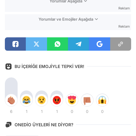
Yorumlar Aşağıda
Reklam
Yorumlar ve Emojiler Aşağıda
Reklam
BU İÇERİĞE EMOJİYLE TEPKİ VER!
6
1
1
1
0
0
0
ONEDİO ÜYELERİ NE DİYOR?