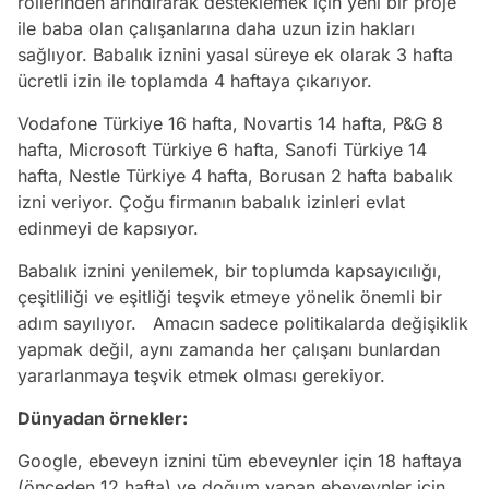
rollerinden arındırarak desteklemek için yeni bir proje
ile baba olan çalışanlarına daha uzun izin hakları
sağlıyor. Babalık iznini yasal süreye ek olarak 3 hafta
ücretli izin ile toplamda 4 haftaya çıkarıyor.
Vodafone Türkiye 16 hafta, Novartis 14 hafta, P&G 8
hafta, Microsoft Türkiye 6 hafta, Sanofi Türkiye 14
hafta, Nestle Türkiye 4 hafta, Borusan 2 hafta babalık
izni veriyor. Çoğu firmanın babalık izinleri evlat
edinmeyi de kapsıyor.
Babalık iznini yenilemek, bir toplumda kapsayıcılığı,
çeşitliliği ve eşitliği teşvik etmeye yönelik önemli bir
adım sayılıyor. Amacın sadece politikalarda değişiklik
yapmak değil, aynı zamanda her çalışanı bunlardan
yararlanmaya teşvik etmek olması gerekiyor.
Dünyadan örnekler:
Google, ebeveyn iznini tüm ebeveynler için 18 haftaya
(önceden 12 hafta) ve doğum yapan ebeveynler için