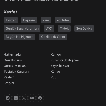
Keşfet
Twitter
Deprem
Zam
Youtube
Günlük Burç Yorumları
A101
Tiktok
Son Dakika
Bugün Ne Pişirsem
Gezilecek Yerler
Hakkımızda
Kariyer
Geri Bildirim
Kullanıcı Sözleşmesi
Gizlilik Politikası
Yayın İlkeleri
Topluluk Kuralları
Künye
Reklam
RSS
İletişim