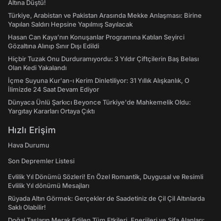
Altına Düştü!
Türkiye, Arabistan ve Pakistan Arasında Mekke Anlaşması: Birine
Yapılan Saldırı Hepsine Yapılmış Sayılacak
Hasan Can Kaya’nın Konuşanlar Programına Katılan Seyirci
Gözaltına Alınıp Sınır Dışı Edildi
Hiçbir Tuzak Onu Durduramıyordu: 3 Yıldır Çiftçilerin Baş Belası
Olan Kedi Yakalandı
İçme Suyuna Kur'an-ı Kerim Dinletiliyor: 31 Yıllık Alışkanlık, O
İlimizde 24 Saat Devam Ediyor
Dünyaca Ünlü Şarkıcı Beyonce Türkiye'de Mahkemelik Oldu:
Yargıtay Kararları Ortaya Çıktı
Hızlı Erişim
Hava Durumu
Son Depremler Listesi
Evlilik Yıl Dönümü Sözleri! En Özel Romantik, Duygusal ve Resimli
Evlilik Yıl dönümü Mesajları
Rüyada Altın Görmek: Gerçekler de Saadetiniz de Çil Çil Altınlarda
Saklı Olabilir!
Doğal Taşların Merak Edilen Tüm Etkileri, Enerjileri ve Şifa Alanları: