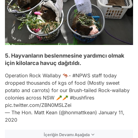
5. Hayvanların beslenmesine yardımcı olmak
için kilolarca havuç dağıtıldı.
Operation Rock Wallaby 🦘-
#NPWS
staff today
dropped thousands of kgs of food (Mostly sweet
potato and carrots) for our Brush-tailed Rock-wallaby
colonies across NSW 🥕🥕
#bushfires
pic.twitter.com/ZBN0MSLZei
— The Hon. Matt Kean (@honmattkean)
January 11,
2020
İçeriğin Devamı Aşağıda