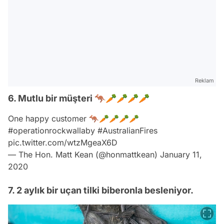
Reklam
6. Mutlu bir müşteri 🦘🥕🥕🥕🥕
One happy customer 🦘🥕🥕🥕🥕
#operationrockwallaby
#AustralianFires
pic.twitter.com/wtzMgeaX6D
— The Hon. Matt Kean (@honmattkean)
January 11,
2020
7. 2 aylık bir uçan tilki biberonla besleniyor.