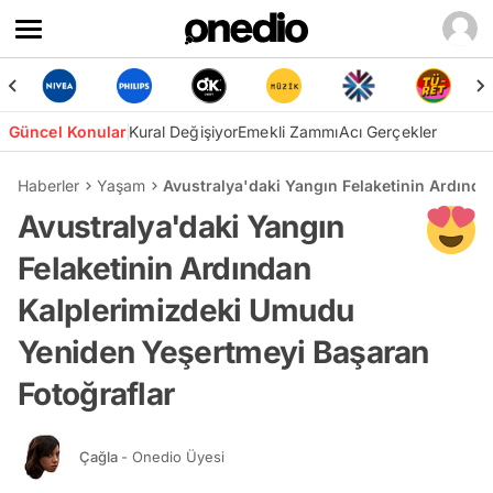
Güncel Konular
Kural Değişiyor
Emekli Zammı
Acı Gerçekler
Haberler
Yaşam
Avustralya'daki Yangın Felaketinin Ardınd
Avustralya'daki Yangın
Felaketinin Ardından
Kalplerimizdeki Umudu
Yeniden Yeşertmeyi Başaran
Fotoğraflar
Çağla
- Onedio Üyesi