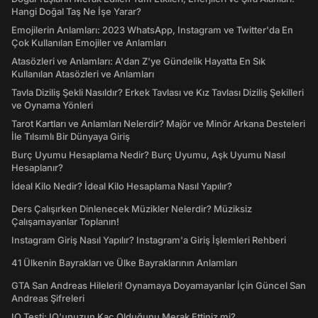
Hangi Doğal Taş Ne İşe Yarar?
Emojilerin Anlamları: 2023 WhatsApp, Instagram ve Twitter'da En
Çok Kullanılan Emojiler ve Anlamları
Atasözleri ve Anlamları: A'dan Z'ye Gündelik Hayatta En Sık
Kullanılan Atasözleri ve Anlamları
Tavla Diziliş Şekli Nasıldır? Erkek Tavlası ve Kız Tavlası Diziliş Şekilleri
ve Oynama Yönleri
Tarot Kartları ve Anlamları Nelerdir? Majör ve Minör Arkana Desteleri
İle Tılsımlı Bir Dünyaya Giriş
Burç Uyumu Hesaplama Nedir? Burç Uyumu, Aşk Uyumu Nasıl
Hesaplanır?
İdeal Kilo Nedir? İdeal Kilo Hesaplama Nasıl Yapılır?
Ders Çalışırken Dinlenecek Müzikler Nelerdir? Müziksiz
Çalışamayanlar Toplanın!
Instagram Giriş Nasıl Yapılır? Instagram'a Giriş İşlemleri Rehberi
41 Ülkenin Bayrakları ve Ülke Bayraklarının Anlamları
GTA San Andreas Hileleri! Oynamaya Doyamayanlar İçin Güncel San
Andreas Şifreleri
IQ Testi: IQ'unuzun Kaç Olduğunu Merak Ettiniz mi?