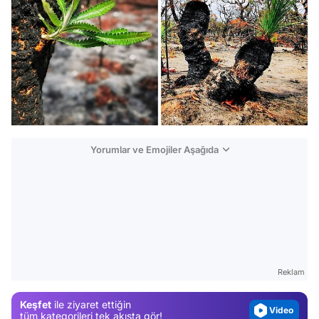
Yorumlar ve Emojiler Aşağıda
Video
Test
Gündem
Reklam
Magazin
Keşfet
ile ziyaret ettiğin
Video
tüm kategorileri tek akışta gör!