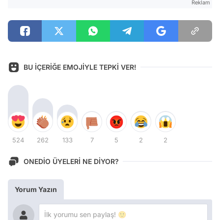
Reklam
BU İÇERİĞE EMOJİYLE TEPKİ VER!
524
262
133
7
5
2
2
ONEDİO ÜYELERİ NE DİYOR?
Yorum Yazın