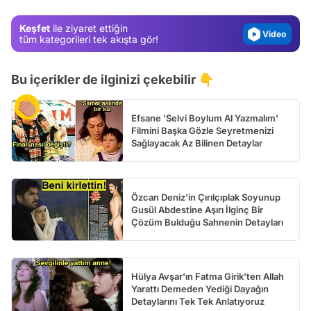
Magazin
Keşfet
ile ziyaret ettiğin
Video
tüm kategorileri tek akışta gör!
Test
Bu içerikler de ilginizi çekebilir 👇
Efsane 'Selvi Boylum Al Yazmalım'
Filmini Başka Gözle Seyretmenizi
Sağlayacak Az Bilinen Detaylar
Özcan Deniz'in Çırılçıplak Soyunup
Gusül Abdestine Aşırı İlginç Bir
Çözüm Bulduğu Sahnenin Detayları
Hülya Avşar'ın Fatma Girik'ten Allah
Yarattı Demeden Yediği Dayağın
Detaylarını Tek Tek Anlatıyoruz