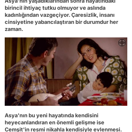
Asya'nın yaşadıklarından sonra hayatındaki
birincil ihtiyaç tutku olmuyor ve aslında
kadınlığından vazgeçiyor. Çaresizlik, insanı
cinsiyetine yabancılaştıran bir durumdur her
zaman.
Asya'nın bu yeni hayatında kendisini
heyecanlandıran en önemli gelişme ise
Cemşit'in resmi nikahla kendisiyle evlenmesi.