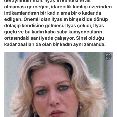
detaylandırılmalı. İlyas'ın kendisine ait
olmaması gerçeğini, idarecilik kimliği üzerinden
intikamlandıran bir kadın ama bir o kadar da
edilgen. Önemli olan İlyas'ın bir şekilde dönüp
dolaşıp kendisine gelmesi. İlyas çekici, İlyas
güçlü ve bu kadın kaba saba kamyoncuların
ortasındaki şantiyede çalışıyor. Sinsi olduğu
kadar zaafları da olan bir kadın aynı zamanda.