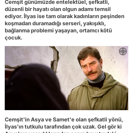
Cemşit günümüzde entelektüel, şefkatli,
düzenli bir hayatı olan olgun adamı temsil
ediyor. İlyas ise tam olarak kadınların peşinden
koşmadan duramadığı serseri, yakışıklı,
bağlanma problemi yaşayan, ortamcı kötü
çocuk.
Cemşit'in Asya ve Samet'e olan şefkatli yönü,
İlyas'ın tutkulu tarafından çok uzak. Gel gör ki