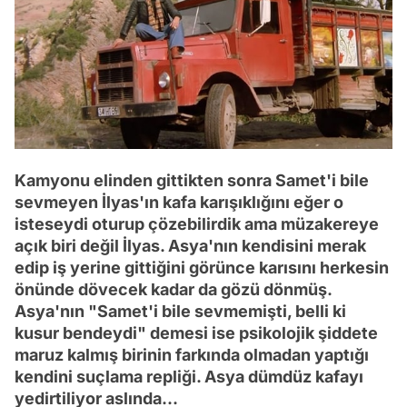
Kamyonu elinden gittikten sonra Samet'i bile
sevmeyen İlyas'ın kafa karışıklığını eğer o
isteseydi oturup çözebilirdik ama müzakereye
açık biri değil İlyas. Asya'nın kendisini merak
edip iş yerine gittiğini görünce karısını herkesin
önünde dövecek kadar da gözü dönmüş.
Asya'nın "Samet'i bile sevmemişti, belli ki
kusur bendeydi" demesi ise psikolojik şiddete
maruz kalmış birinin farkında olmadan yaptığı
kendini suçlama repliği. Asya dümdüz kafayı
yedirtiliyor aslında...