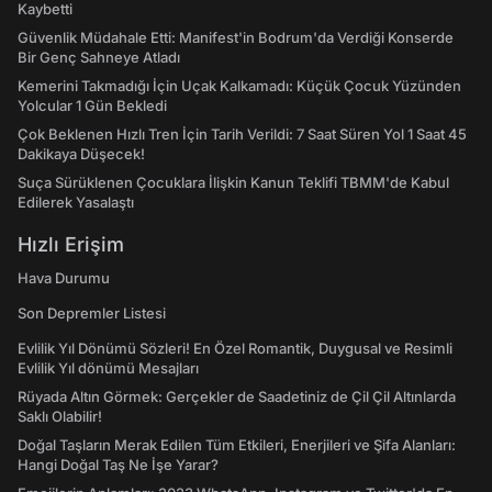
Kaybetti
Güvenlik Müdahale Etti: Manifest'in Bodrum'da Verdiği Konserde
Bir Genç Sahneye Atladı
Kemerini Takmadığı İçin Uçak Kalkamadı: Küçük Çocuk Yüzünden
Yolcular 1 Gün Bekledi
Çok Beklenen Hızlı Tren İçin Tarih Verildi: 7 Saat Süren Yol 1 Saat 45
Dakikaya Düşecek!
Suça Sürüklenen Çocuklara İlişkin Kanun Teklifi TBMM'de Kabul
Edilerek Yasalaştı
Hızlı Erişim
Hava Durumu
Son Depremler Listesi
Evlilik Yıl Dönümü Sözleri! En Özel Romantik, Duygusal ve Resimli
Evlilik Yıl dönümü Mesajları
Rüyada Altın Görmek: Gerçekler de Saadetiniz de Çil Çil Altınlarda
Saklı Olabilir!
Doğal Taşların Merak Edilen Tüm Etkileri, Enerjileri ve Şifa Alanları:
Hangi Doğal Taş Ne İşe Yarar?