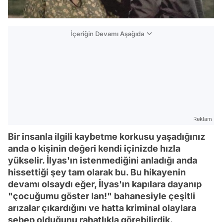
İçeriğin Devamı Aşağıda
Reklam
Bir insanla ilgili kaybetme korkusu yaşadığınız
anda o kişinin değeri kendi içinizde hızla
yükselir. İlyas'ın istenmediğini anladığı anda
hissettiği şey tam olarak bu. Bu hikayenin
devamı olsaydı eğer, İlyas'ın kapılara dayanıp
"çocuğumu göster lan!" bahanesiyle çeşitli
arızalar çıkardığını ve hatta kriminal olaylara
sebep olduğunu rahatlıkla görebilirdik.