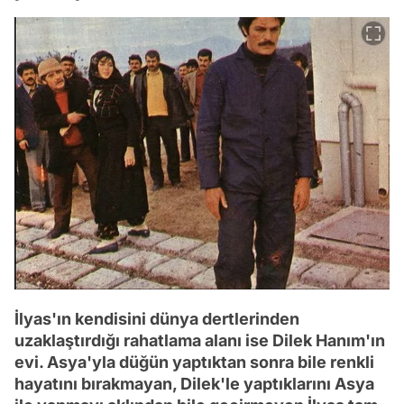
İlyas'ın kendisini dünya dertlerinden
uzaklaştırdığı rahatlama alanı ise Dilek Hanım'ın
evi. Asya'yla düğün yaptıktan sonra bile renkli
hayatını bırakmayan, Dilek'le yaptıklarını Asya