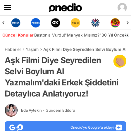
Güncel Konular
Bastonla Vurdu!
"Manyak Mısınız?"
30 Yıl Önce👀
Haberler
Yaşam
Aşk Filmi Diye Seyredilen Selvi Boylum Al Y
Aşk Filmi Diye Seyredilen
Selvi Boylum Al
Yazmalım'daki Erkek Şiddetini
Detaylıca Anlatıyoruz!
Eda Aytekin
- Gündem Editörü
Onedio’yu Google'a ekleyin