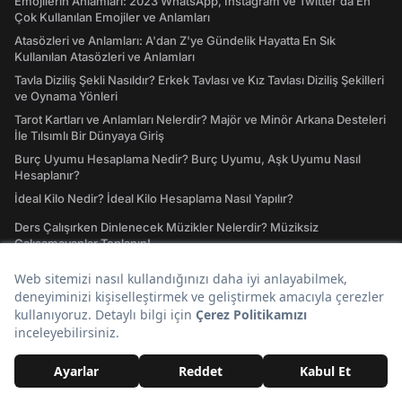
Emojilerin Anlamları: 2023 WhatsApp, Instagram ve Twitter'da En
Çok Kullanılan Emojiler ve Anlamları
Atasözleri ve Anlamları: A'dan Z'ye Gündelik Hayatta En Sık
Kullanılan Atasözleri ve Anlamları
Tavla Diziliş Şekli Nasıldır? Erkek Tavlası ve Kız Tavlası Diziliş Şekilleri
ve Oynama Yönleri
Tarot Kartları ve Anlamları Nelerdir? Majör ve Minör Arkana Desteleri
İle Tılsımlı Bir Dünyaya Giriş
Burç Uyumu Hesaplama Nedir? Burç Uyumu, Aşk Uyumu Nasıl
Hesaplanır?
İdeal Kilo Nedir? İdeal Kilo Hesaplama Nasıl Yapılır?
Ders Çalışırken Dinlenecek Müzikler Nelerdir? Müziksiz
Çalışamayanlar Toplanın!
Instagram Giriş Nasıl Yapılır? Instagram'a Giriş İşlemleri Rehberi
41 Ülkenin Bayrakları ve Ülke Bayraklarının Anlamları
GTA San Andreas Hileleri! Oynamaya Doyamayanlar İçin Güncel San
Andreas Şifreleri
IQ Testi: IQ'unuzun Kaç Olduğunu Merak Ettiniz mi?