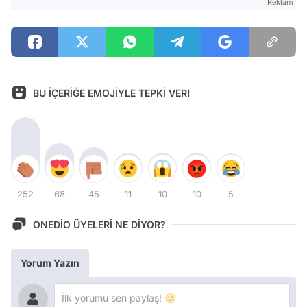
Reklam
BU İÇERİĞE EMOJİYLE TEPKİ VER!
252
68
45
11
10
10
5
ONEDİO ÜYELERİ NE DİYOR?
Yorum Yazın