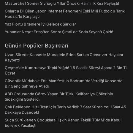
Masterchef Somer Sivrioğlu Yıllar Önceki Halini İlk Kez Paylaştı!
Onlarca Dil Bilen Japon İnternet Fenomeni Eski Milli Futbolcu Tarık
Hodzic'le Karşılaştı
Yaz Flörtü Bitenlere İyi Gelecek Şarkılar
Yunanlar Neşet Ertaş'tan Sonra Şimdi de Seda Sayan'ı Çaldı!
Günün Popüler Başlıkları
Uzun Süredir Kanserle Mücadele Eden Şarkıcı Cansever Hayatını
Kaybetti
Çeşme'de Kumrucuya Tepki Yağdı! 1,5 Saatlik Süreyi Aşana 2 Bin TL
Ücret
Güvenlik Müdahale Etti: Manifest'in Bodrum'da Verdiği Konserde
Bir Genç Sahneye Atladı
ABD Ordusunda Görev Yapan Bir Türk, Kaliforniya Çöllerinin
Sıcaklığını Gösterdi
Çok Beklenen Hızlı Tren İçin Tarih Verildi: 7 Saat Süren Yol 1 Saat 45
Dakikaya Düşecek!
Suça Sürüklenen Çocuklara İlişkin Kanun Teklifi TBMM'de Kabul
Edilerek Yasalaştı