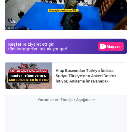
Video
Test
/
Gündem
Magazin
Keşfet
ile ziyaret ettiğin
Video
tüm kategorileri tek akışta gör!
Test
Arap Basınından Türkiye İddiası:
Suriye Türkiye’den Askeri Destek
İstiyor, Anlaşma İmzalanacak!
Yorumlar ve Emojiler Aşağıda