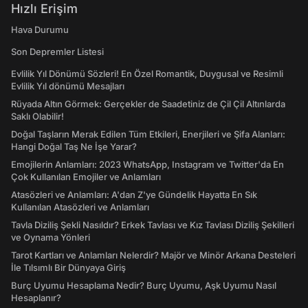
Hızlı Erişim
Hava Durumu
Son Depremler Listesi
Evlilik Yıl Dönümü Sözleri! En Özel Romantik, Duygusal ve Resimli
Evlilik Yıl dönümü Mesajları
Rüyada Altın Görmek: Gerçekler de Saadetiniz de Çil Çil Altınlarda
Saklı Olabilir!
Doğal Taşların Merak Edilen Tüm Etkileri, Enerjileri ve Şifa Alanları:
Hangi Doğal Taş Ne İşe Yarar?
Emojilerin Anlamları: 2023 WhatsApp, Instagram ve Twitter'da En
Çok Kullanılan Emojiler ve Anlamları
Atasözleri ve Anlamları: A'dan Z'ye Gündelik Hayatta En Sık
Kullanılan Atasözleri ve Anlamları
Tavla Diziliş Şekli Nasıldır? Erkek Tavlası ve Kız Tavlası Diziliş Şekilleri
ve Oynama Yönleri
Tarot Kartları ve Anlamları Nelerdir? Majör ve Minör Arkana Desteleri
İle Tılsımlı Bir Dünyaya Giriş
Burç Uyumu Hesaplama Nedir? Burç Uyumu, Aşk Uyumu Nasıl
Hesaplanır?