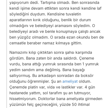
yapıyorum dedi. Tartışma olmadı. Ben sonrasında
kendi işime devam ettikten sonra kendi kendine laf
söylediğini duydum. Kendisine tuvaletin
aparatlarının kırık olduğunu, benlik bir durum
olmadığını ve belediyeyi aramasını söyledim. O
belediyeyi aradı ve benle konuşmaya çalıştı ancak
ben yüzgöz olmadım. O sırada ezan okundu ben de
cemaatle beraber namaz kılmaya gittim.
Namazımı kılıp çıktıktan sonra şahsı karşımda
gördüm. Bana zaten bir anda saldırdı. Çeneme
vurdu, bana attığı yumruk sırasında ben 1 yumruk
yedim sandım ama değilmiş. Bana bayağı
sallıyormuş. Bu arkadaşın sonradan da boksör
olduğunu öğrenmişler. Şu an
ameliyat
oldum.
Çenemde platin var, vida ve lastikler var. 4 gün
hastanede yattım, sol tarafım şu an tutmuyor,
hissetmiyorum. Doktorlar bana ameliyata girmeden
yüzümün felç geçireceğini, yüzde 50 ihtimal