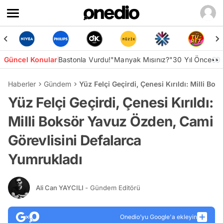
Güncel Konular
Bastonla Vurdu!
"Manyak Mısınız?"
30 Yıl Önce👀
Haberler
Gündem
Yüz Felçi Geçirdi, Çenesi Kırıldı: Milli B
Yüz Felçi Geçirdi, Çenesi Kırıldı:
Milli Boksör Yavuz Özden, Cami
Görevlisini Defalarca
Yumrukladı
Ali Can YAYCILI
- Gündem Editörü
Onedio’yu Google'a ekleyin