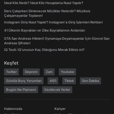
İdeal Kilo Nedir? İdeal Kilo Hesaplama Nasıl Yapılır?
Ders Çalışırken Dinlenecek Müzikler Nelerdir? Müziksiz
Çalışamayanlar Toplanın!
Instagram Giriş Nasıl Yapılır? Instagram'a Giriş İşlemleri Rehberi
41 Ülkenin Bayrakları ve Ülke Bayraklarının Anlamları
GTA San Andreas Hileleri! Oynamaya Doyamayanlar İçin Güncel San
Andreas Şifreleri
IQ Testi: IQ'unuzun Kaç Olduğunu Merak Ettiniz mi?
Keşfet
Twitter
Deprem
Zam
Youtube
Günlük Burç Yorumları
A101
Tiktok
Son Dakika
Bugün Ne Pişirsem
Gezilecek Yerler
Hakkımızda
Kariyer