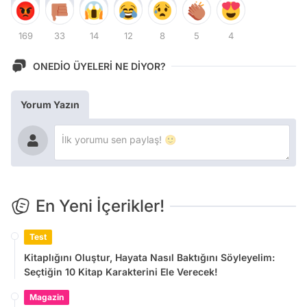
169
33
14
12
8
5
4
ONEDİO ÜYELERİ NE DİYOR?
Yorum Yazın
En Yeni İçerikler!
Test
Kitaplığını Oluştur, Hayata Nasıl Baktığını Söyleyelim:
Seçtiğin 10 Kitap Karakterini Ele Verecek!
Magazin