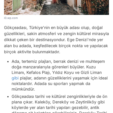
i0.wp.com
Gökçeadası, Türkiye'nin en büyük adası olup, doğal
güzellikleri, sakin atmosferi ve zengin kültürel mirasıyla
dikkat çeken bir destinasyondur. Ege Denizi'nde yer
alan bu adada, keşfedilecek birçok nokta ve yapılacak
birçok aktivite bulunmaktadır.
Ada, tertemiz plajları, berrak denizi ve muhteşem
doğa manzaralarıyla görenleri büyüler. Kuzu
Limanı, Kefalos Plajı, Yıldız Koyu ve Gizli Liman
gibi
plajlar, adanın güzelliklerini yaşamak için ideal
noktalardır. Adada su sporları yapmak da
mümkündür.
Gökçeadası tarihi ve kültürel zenginlikleriyle de ön
plana çıkar. Kaleköy, Dereköy ve Zeytinliköy gibi
köylerde yer alan tarihi yapıları gezebilir, antik
döneme ait kalıntıları görebilirsiniz. Dereköy Tarihi