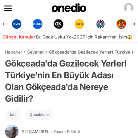
Güncel Konular
Bu Gece Uyku Yok
2027 İçin Rakam
Yeni İsim😱
Haberler
Seyahat
Gökçeada'da Gezilecek Yerler! Türkiye'ni
Gökçeada'da Gezilecek Yerler!
Türkiye'nin En Büyük Adası
Olan Gökçeada'da Nereye
Gidilir?
tatil
Çanakkale
Elif ÇAMLIBEL
- Yaşam Editörü