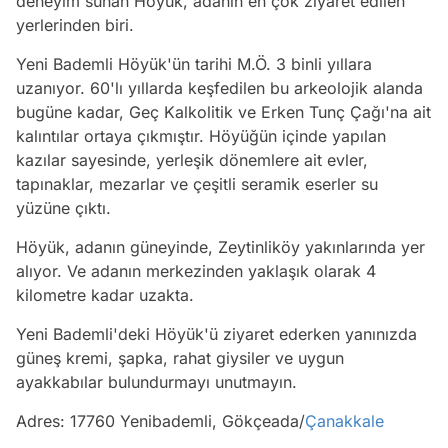
deneyim sunan Höyük, adanın en çok ziyaret edilen
yerlerinden biri.
Yeni Bademli Höyük'ün tarihi M.Ö. 3 binli yıllara
uzanıyor. 60'lı yıllarda keşfedilen bu arkeolojik alanda
bugüne kadar, Geç Kalkolitik ve Erken Tunç Çağı'na ait
kalıntılar ortaya çıkmıştır. Höyüğün içinde yapılan
kazılar sayesinde, yerleşik dönemlere ait evler,
tapınaklar, mezarlar ve çeşitli seramik eserler su
yüzüne çıktı.
Höyük, adanın güneyinde, Zeytinliköy yakınlarında yer
alıyor. Ve adanın merkezinden yaklaşık olarak 4
kilometre kadar uzakta.
Yeni Bademli'deki Höyük'ü ziyaret ederken yanınızda
güneş kremi, şapka, rahat giysiler ve uygun
ayakkabılar bulundurmayı unutmayın.
Adres: 17760 Yenibademli, Gökçeada/
Çanakkale