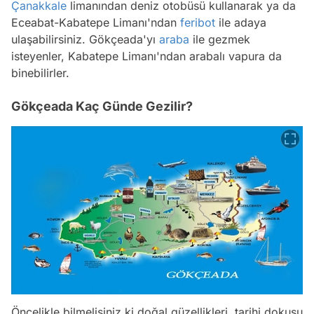
Çanakkale
limanından deniz otobüsü kullanarak ya da
Eceabat-Kabatepe Limanı'ndan
feribot
ile adaya
ulaşabilirsiniz. Gökçeada'yı
araba
ile gezmek
isteyenler, Kabatepe Limanı'ndan arabalı vapura da
binebilirler.
Gökçeada Kaç Günde Gezilir?
Öncelikle bilmelisiniz ki doğal güzellikleri, tarihi dokusu