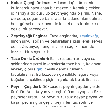
Kabak Çiçeği Dolması
: Adanın doğal ürünlerini
kullanarak hazırlanan bir mezedir. Kabak çiçekleri,
iç harcıyla doldurulup zeytinyağında pişirilir. Nane,
dereotu, soğan ve baharatlarla tatlandırılan dolma,
hem görsel olarak hem de lezzet olarak oldukça
çekici bir seçenektir.
Zeytinyağlı Enginar
: Taze enginarlar,
zeytinyağı
,
limon suyu, soğan ve baharatlarla pişirilerek servis
edilir. Zeytinyağlı enginar, hem sağlıklı hem de
lezzetli bir seçenektir.
Taze Deniz Ürünleri:
Balık restoranları veya sahil
şehirlerinde yerel lokantalarda taze balık, kalamar,
levrek, çipura
gibi
çeşitli deniz ürünlerini
tadabilirsiniz. Bu lezzetleri genellikle ızgara veya
buğulama şeklinde pişirilmiş olarak bulabilirsiniz.
Peynir Çeşitleri:
Gökçeada, peynir çeşitleriyle de
ünlüdür. Ada, koyun ve keçi sütünden yapılan özel
peynirler üretir. Lor peyniri, tuzsuz beyaz peynir ve
kaşar peyniri gibi çeşitli peynirleri tadabilir ve