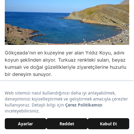
Gökçeada'nın en kuzeyine yer alan Yıldız Koyu, adını
koyun şeklinden alıyor. Turkuaz renkteki suları, beyaz
kumsalı ve doğal güzellikleriyle ziyaretçilerine huzurlu
bir deneyim sunuyor.
Saros Körfezi'nin eşsiz manzarasına doyacağınız Yıldız
Koyu'nda tüplü dalış yapma imkanı da bulabilirsiniz.
Öte yandan Yıldız Koyu, Mavi Koy ile birlikte Gökçeada
Sualtı Milli Parkı'nın bir parçası. Bu nedenle burada
zengin balık çeşitliliği dikkatinizi çekecektir.
Adres: 17760 Kaleköy, Gökçeada/
Çanakkale