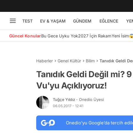
TEST
EV & YAŞAM
GÜNDEM
EĞLENCE
YE
Güncel Konular
Bu Gece Uyku Yok
2027 İçin Rakam
Yeni İsim
Haberler
Genel Kültür
Bilim
Tanıdık Geldi De
Tanıdık Geldi Değil mi? 9
Vu'yu Açıklıyoruz!
Tuğçe Yıldız
- Onedio Üyesi
06.05.2017 - 12:41
Onedio’yu Google’da tercih edil