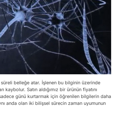
süreli belleğe atar. İşlenen bu bilginin üzerinde
 kaybolur. Satın aldığımız bir ürünün fiyatını
sadece günü kurtarmak için öğrenilen bilgilerin daha
aynı anda olan iki bilişsel sürecin zaman uyumunun