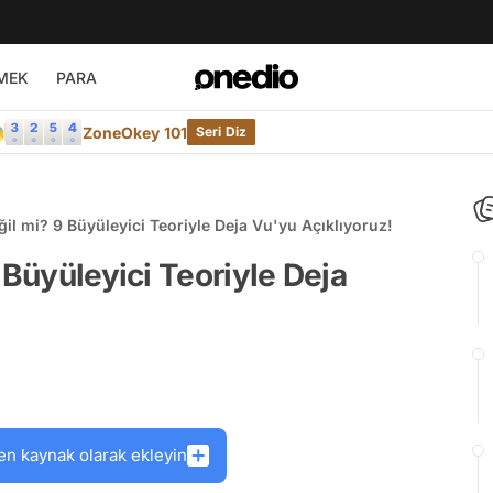
MEK
PARA

ZoneOkey 101
Seri Diz
ğil mi? 9 Büyüleyici Teoriyle Deja Vu'yu Açıklıyoruz!
 Büyüleyici Teoriyle Deja
en kaynak olarak ekleyin