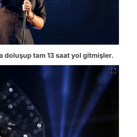
 doluşup tam 13 saat yol gitmişler.