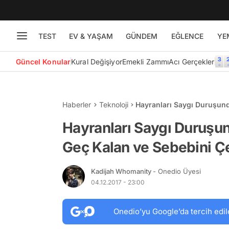
TEST
EV & YAŞAM
GÜNDEM
EĞLENCE
YE
Güncel Konular
Kural Değişiyor
Emekli Zammı
Acı Gerçekler
Haberler
Teknoloji
Hayranları Saygı Duruşund
Çekinmeden Açıklayan Sia
Hayranları Saygı Duruşun
Geç Kalan ve Sebebini Ç
Kadijah Whomanity
- Onedio Üyesi
04.12.2017 - 23:00
Onedio’yu Google’da tercih edil