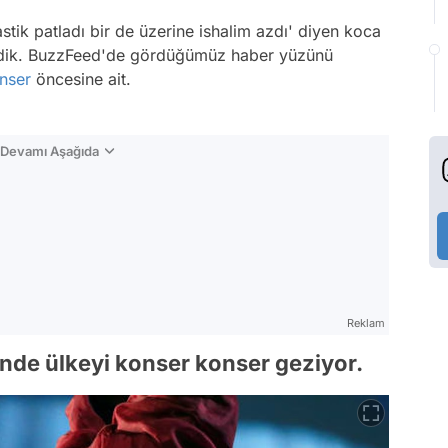
stik patladı bir de üzerine ishalim azdı' diyen koca
zdik. BuzzFeed'de gördüğümüz haber yüzünü
nser
öncesine ait.
n Devamı Aşağıda
Reklam
inde ülkeyi konser konser geziyor.