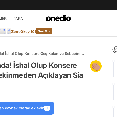
MEK
PARA
ZoneOkey 101
Seri Diz
a! İshal Olup Konsere Geç Kalan ve Sebebini
da! İshal Olup Konsere
ekinmeden Açıklayan Sia
en kaynak olarak ekleyin