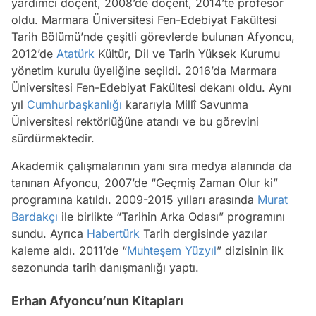
yardımcı doçent, 2008’de doçent, 2014’te profesör
oldu. Marmara Üniversitesi Fen-Edebiyat Fakültesi
Tarih Bölümü’nde çeşitli görevlerde bulunan Afyoncu,
2012’de
Atatürk
Kültür, Dil ve Tarih Yüksek Kurumu
yönetim kurulu üyeliğine seçildi. 2016’da Marmara
Üniversitesi Fen-Edebiyat Fakültesi dekanı oldu. Aynı
yıl
Cumhurbaşkanlığı
kararıyla Millî Savunma
Üniversitesi rektörlüğüne atandı ve bu görevini
sürdürmektedir.
Akademik çalışmalarının yanı sıra medya alanında da
tanınan Afyoncu, 2007’de “Geçmiş Zaman Olur ki”
programına katıldı. 2009-2015 yılları arasında
Murat
Bardakçı
ile birlikte “Tarihin Arka Odası” programını
sundu. Ayrıca
Habertürk
Tarih dergisinde yazılar
kaleme aldı. 2011’de “
Muhteşem Yüzyıl
” dizisinin ilk
sezonunda tarih danışmanlığı yaptı.
Erhan Afyoncu’nun Kitapları