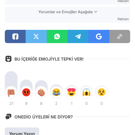
Reklam
Yorumlar ve Emojiler Aşağıda
Reklam
BU İÇERİĞE EMOJİYLE TEPKİ VER!
21
9
8
2
1
0
0
ONEDİO ÜYELERİ NE DİYOR?
Yorum Yazın