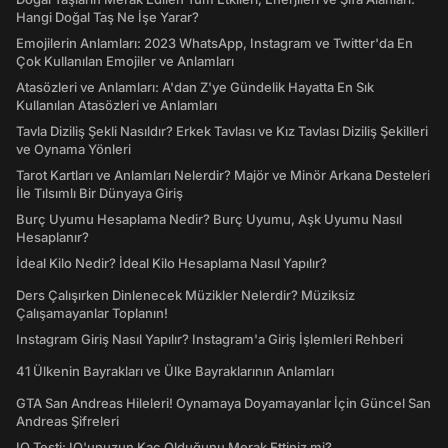
Hangi Doğal Taş Ne İşe Yarar?
Emojilerin Anlamları: 2023 WhatsApp, Instagram ve Twitter'da En
Çok Kullanılan Emojiler ve Anlamları
Atasözleri ve Anlamları: A'dan Z'ye Gündelik Hayatta En Sık
Kullanılan Atasözleri ve Anlamları
Tavla Diziliş Şekli Nasıldır? Erkek Tavlası ve Kız Tavlası Diziliş Şekilleri
ve Oynama Yönleri
Tarot Kartları ve Anlamları Nelerdir? Majör ve Minör Arkana Desteleri
İle Tılsımlı Bir Dünyaya Giriş
Burç Uyumu Hesaplama Nedir? Burç Uyumu, Aşk Uyumu Nasıl
Hesaplanır?
İdeal Kilo Nedir? İdeal Kilo Hesaplama Nasıl Yapılır?
Ders Çalışırken Dinlenecek Müzikler Nelerdir? Müziksiz
Çalışamayanlar Toplanın!
Instagram Giriş Nasıl Yapılır? Instagram'a Giriş İşlemleri Rehberi
41 Ülkenin Bayrakları ve Ülke Bayraklarının Anlamları
GTA San Andreas Hileleri! Oynamaya Doyamayanlar İçin Güncel San
Andreas Şifreleri
IQ Testi: IQ'unuzun Kaç Olduğunu Merak Ettiniz mi?