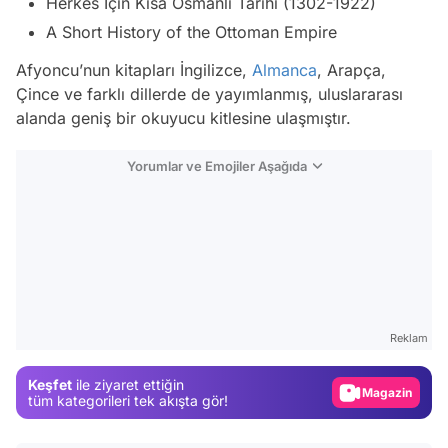
Herkes İçin Kısa Osmanlı Tarihi (1302-1922)
A Short History of the Ottoman Empire
Afyoncu’nun kitapları İngilizce,
Almanca
, Arapça,
Çince ve farklı dillerde de yayımlanmış, uluslararası
alanda geniş bir okuyucu kitlesine ulaşmıştır.
Yorumlar ve Emojiler Aşağıda
Video
Test
Reklam
Gündem
Keşfet
ile ziyaret ettiğin
Magazin
tüm kategorileri tek akışta gör!
Video