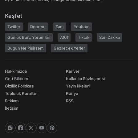
Keşfet
Twitter
Deprem
Zam
Youtube
Günlük Burç Yorumları
A101
Tiktok
Son Dakika
Bugün Ne Pişirsem
Gezilecek Yerler
Hakkımızda
Kariyer
Geri Bildirim
Kullanıcı Sözleşmesi
Gizlilik Politikası
Yayın İlkeleri
Topluluk Kuralları
Künye
Reklam
RSS
İletişim