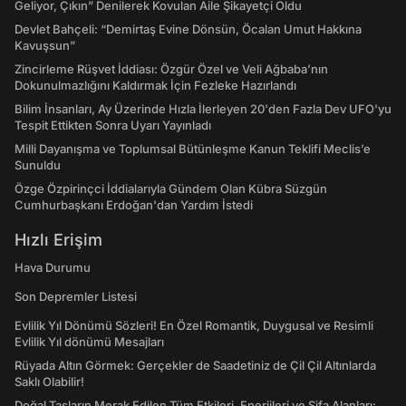
Geliyor, Çıkın” Denilerek Kovulan Aile Şikayetçi Oldu
Devlet Bahçeli: “Demirtaş Evine Dönsün, Öcalan Umut Hakkına
Kavuşsun”
Zincirleme Rüşvet İddiası: Özgür Özel ve Veli Ağbaba’nın
Dokunulmazlığını Kaldırmak İçin Fezleke Hazırlandı
Bilim İnsanları, Ay Üzerinde Hızla İlerleyen 20'den Fazla Dev UFO'yu
Tespit Ettikten Sonra Uyarı Yayınladı
Milli Dayanışma ve Toplumsal Bütünleşme Kanun Teklifi Meclis’e
Sunuldu
Özge Özpirinçci İddialarıyla Gündem Olan Kübra Süzgün
Cumhurbaşkanı Erdoğan'dan Yardım İstedi
Hızlı Erişim
Hava Durumu
Son Depremler Listesi
Evlilik Yıl Dönümü Sözleri! En Özel Romantik, Duygusal ve Resimli
Evlilik Yıl dönümü Mesajları
Rüyada Altın Görmek: Gerçekler de Saadetiniz de Çil Çil Altınlarda
Saklı Olabilir!
Doğal Taşların Merak Edilen Tüm Etkileri, Enerjileri ve Şifa Alanları: