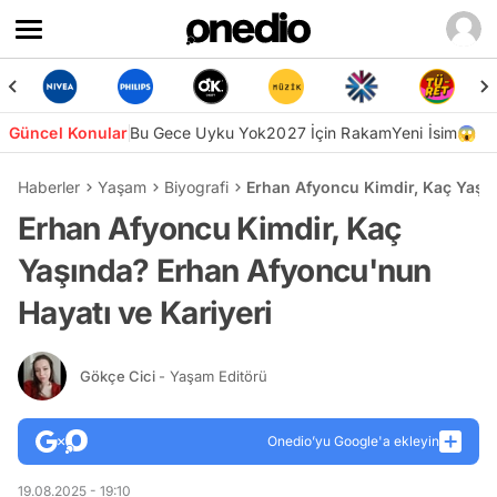
Güncel Konular
Bu Gece Uyku Yok
2027 İçin Rakam
Yeni İsim😱
Haberler
Yaşam
Biyografi
Erhan Afyoncu Kimdir, Kaç Yaşın
Erhan Afyoncu Kimdir, Kaç
Yaşında? Erhan Afyoncu'nun
Hayatı ve Kariyeri
Gökçe Cici
- Yaşam Editörü
Onedio’yu Google'a ekleyin
19.08.2025 - 19:10