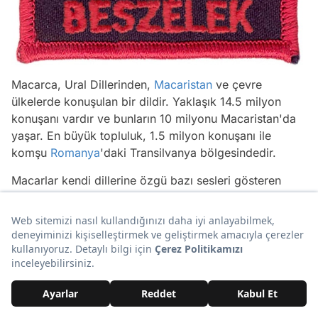
Macarca, Ural Dillerinden,
Macaristan
ve çevre
ülkelerde konuşulan bir dildir. Yaklaşık 14.5 milyon
konuşanı vardır ve bunların 10 milyonu Macaristan'da
yaşar. En büyük topluluk, 1.5 milyon konuşanı ile
komşu
Romanya
'daki Transilvanya bölgesindedir.
Macarlar kendi dillerine özgü bazı sesleri gösteren
işaretleri de ekleyerek Orhun abecesindeki harflere çok
benzeyen harflerden meydana gelen bir tür oyma
yazısı kullanmışlardır. Hıristiyanlığı kabul ettikten sonra
bu abece yerini Latin abecesine bırakmış olmakla
birlikte bugünkü Romanya'nın Doğu Erdel bölgesinde
oturan bir Macar boyu olan Székely'ler tarafından
yüzyıllar boyunca kullanılmıştır.