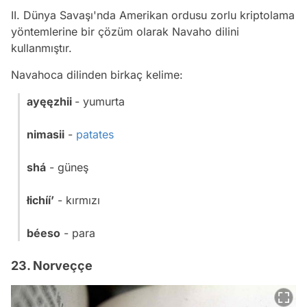
II. Dünya Savaşı'nda Amerikan ordusu zorlu kriptolama
yöntemlerine bir çözüm olarak Navaho dilini
kullanmıştır.
Navahoca dilinden birkaç kelime:
ayęęzhii
- yumurta
nimasii
-
patates
shá
- güneş
łichííʼ
- kırmızı
béeso
- para
23. Norveççe