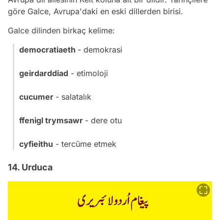
göre Galce, Avrupa'daki en eski dillerden birisi.
Galce dilinden birkaç kelime:
democratiaeth
- demokrasi
geirdarddiad
- etimoloji
cucumer
- salatalık
ffenigl trymsawr
- dere otu
cyfieithu
- tercüme etmek
14. Urduca