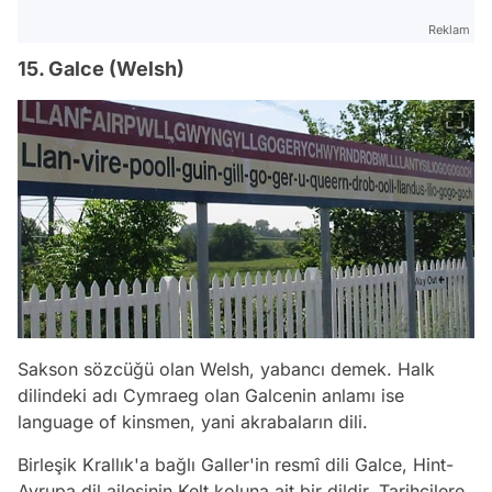
Reklam
15. Galce (Welsh)
Sakson sözcüğü olan
Welsh
, yabancı demek. Halk
dilindeki adı
Cymraeg
olan Galcenin anlamı ise
language of kinsmen
, yani akrabaların dili.
Birleşik Krallık'a bağlı Galler'in resmî dili Galce, Hint-
Avrupa dil ailesinin Kelt koluna ait bir dildir. Tarihçilere