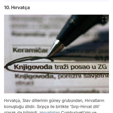
10. Hırvatça
Hırvatça, Slav dillerinin güney grubundan, Hırvatların
konuştuğu dildir. Sırpça ile birlikte 'Sırp-Hırvat dili'
olarak da bilinirdi.
Hırvatistan
Cumhuriyeti'nin ve