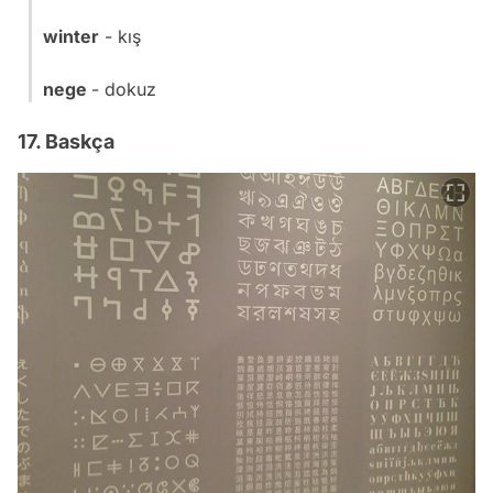
winter
- kış
nege
- dokuz
17. Baskça