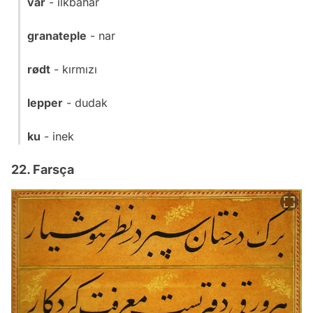
vår
- ilkbahar
granateple
- nar
rødt
- kırmızı
lepper
- dudak
ku
- inek
22. Farsça