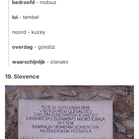
bedroefd
- mutsuz
lui
- tembel
noord - kuzey
overdag
- gündüz
waarschijnlijk
- olanaklı
19. Slovence