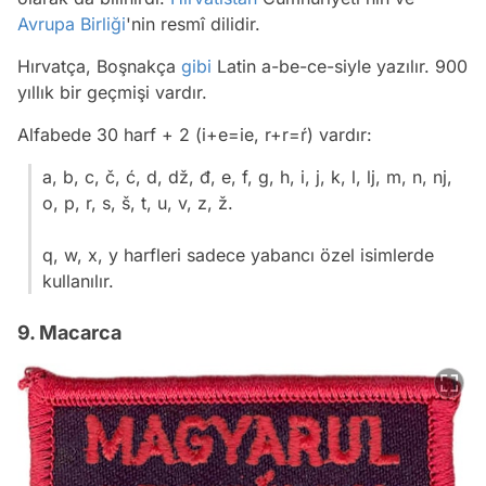
Avrupa Birliği
'nin resmî dilidir.
Hırvatça, Boşnakça
gibi
Latin a-be-ce-siyle yazılır. 900
yıllık bir geçmişi vardır.
Alfabede 30 harf + 2 (i+e=ie, r+r=ŕ) vardır:
a, b, c, č, ć, d, dž, đ, e, f, g, h, i, j, k, l, lj, m, n, nj,
o, p, r, s, š, t, u, v, z, ž.
q, w, x, y harfleri sadece yabancı özel isimlerde
kullanılır.
9. Macarca