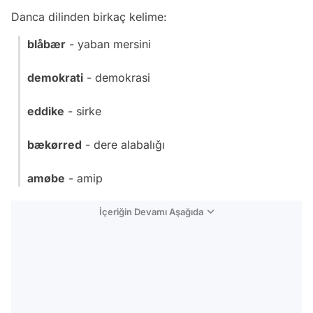
Danca dilinden birkaç kelime:
blåbær
- yaban mersini
demokrati
- demokrasi
eddike
- sirke
bækørred
- dere alabalığı
amøbe
- amip
İçeriğin Devamı Aşağıda