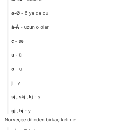
ø-Ø
- ö ya da ou
å-Å
- uzun o olar
c -
se
u
- ü
o
- u
j
- y
sj , skj , kj
- ş
gj , hj
- y
Norveççe dilinden birkaç kelime: