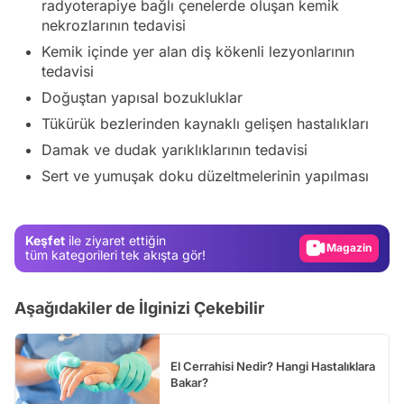
radyoterapiye bağlı çenelerde oluşan kemik
nekrozlarının tedavisi
Kemik içinde yer alan diş kökenli lezyonlarının
tedavisi
Doğuştan yapısal bozukluklar
Tükürük bezlerinden kaynaklı gelişen hastalıkları
Damak ve dudak yarıklıklarının tedavisi
Video
Sert ve yumuşak doku düzeltmelerinin yapılması
Test
Gündem
Keşfet
ile ziyaret ettiğin
Magazin
tüm kategorileri tek akışta gör!
Video
Aşağıdakiler de İlginizi Çekebilir
Test
El Cerrahisi Nedir? Hangi Hastalıklara
Bakar?