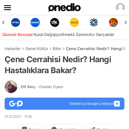
Güncel Konular
Kural Değişiyor
Emekli Zammı
Acı Gerçekler
Haberler
Genel Kültür
Bilim
Çene Cerrahisi Nedir? Hangi Has
Çene Cerrahisi Nedir? Hangi
Hastalıklara Bakar?
Elif Ateş
- Onedio Üyesi
Onedio’yu Google'a ekleyin
21.12.2021 - 11:35