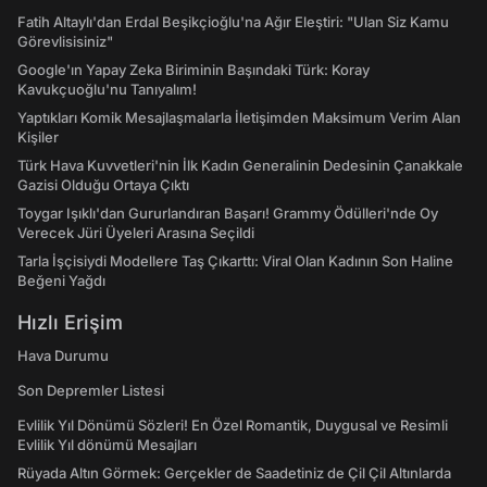
Fatih Altaylı'dan Erdal Beşikçioğlu'na Ağır Eleştiri: "Ulan Siz Kamu
Görevlisisiniz"
Google'ın Yapay Zeka Biriminin Başındaki Türk: Koray
Kavukçuoğlu'nu Tanıyalım!
Yaptıkları Komik Mesajlaşmalarla İletişimden Maksimum Verim Alan
Kişiler
Türk Hava Kuvvetleri'nin İlk Kadın Generalinin Dedesinin Çanakkale
Gazisi Olduğu Ortaya Çıktı
Toygar Işıklı'dan Gururlandıran Başarı! Grammy Ödülleri'nde Oy
Verecek Jüri Üyeleri Arasına Seçildi
Tarla İşçisiydi Modellere Taş Çıkarttı: Viral Olan Kadının Son Haline
Beğeni Yağdı
Hızlı Erişim
Hava Durumu
Son Depremler Listesi
Evlilik Yıl Dönümü Sözleri! En Özel Romantik, Duygusal ve Resimli
Evlilik Yıl dönümü Mesajları
Rüyada Altın Görmek: Gerçekler de Saadetiniz de Çil Çil Altınlarda