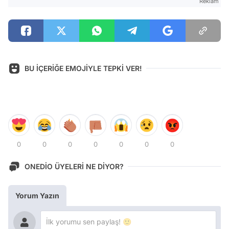
Reklam
BU İÇERİĞE EMOJİYLE TEPKİ VER!
0
0
0
0
0
0
0
ONEDİO ÜYELERİ NE DİYOR?
Yorum Yazın