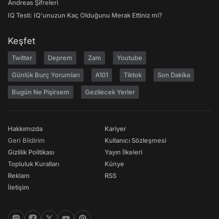
Andreas Şifreleri
IQ Testi: IQ'unuzun Kaç Olduğunu Merak Ettiniz mi?
Keşfet
Twitter
Deprem
Zam
Youtube
Günlük Burç Yorumları
A101
Tiktok
Son Dakika
Bugün Ne Pişirsem
Gezilecek Yerler
Hakkımızda
Kariyer
Geri Bildirim
Kullanıcı Sözleşmesi
Gizlilik Politikası
Yayın İlkeleri
Topluluk Kuralları
Künye
Reklam
RSS
İletişim