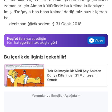
zamanlar için Alman kültüründe bu kelime kullanılıyor
Video
imiş. ‘Doğayla baş başa kalma’ dediğimiz huzur içeren
Test
hal.
— denizhan (@dkocdemir)
31 Ocak 2018
Gündem
Magazin
Keşfet
ile ziyaret ettiğin
Video
tüm kategorileri tek akışta gör!
Test
Bu içerik de ilginizi çekebilir!
Tek Kelimeyle Bir Sürü Şey Anlatan
Dünya Dillerinden 21 Muhteşem
Örnek
Yorumlar ve Emojiler Aşağıda