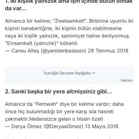
1. İki kişilik yalnızlık ama işin içinde bütün olmak
da var...
Almanca bir kelime; "Zweisamkeit". Birbirine uyumlu iki
kişinin beraberliğine, iki kişinin bütün olabilmesine
veya iki kişilik yalnızlık, samimiyet haline deniyormuş.
"Einsamkeit (yalnızlık)" kökenli.
— Cansu Altaş (@yenidenbaslasin)
28 Temmuz 2018
İçeriğin Devamı Aşağıda
Reklam
2. Sanki başka bir yere aitmişsiniz gibi...
Almanca'da “Fernweh” diye bir kelime vardır; daha
önce hiç bulunmadığı bir yere karşı sıla hasreti
çekmektir.Nedensizce gelen o hissin özeti
— Derya Ölmez (@DeryaaOlmez)
13 Mayıs 2016