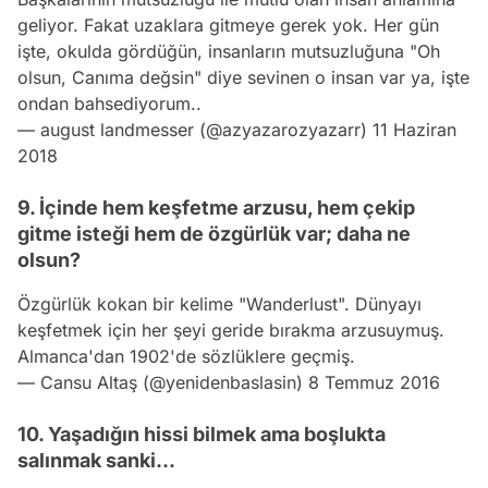
geliyor. Fakat uzaklara gitmeye gerek yok. Her gün
işte, okulda gördüğün, insanların mutsuzluğuna "Oh
olsun, Canıma değsin" diye sevinen o insan var ya, işte
ondan bahsediyorum..
— august landmesser (@azyazarozyazarr)
11 Haziran
2018
9. İçinde hem keşfetme arzusu, hem çekip
gitme isteği hem de özgürlük var; daha ne
olsun?
Özgürlük kokan bir kelime "Wanderlust". Dünyayı
keşfetmek için her şeyi geride bırakma arzusuymuş.
Almanca'dan 1902'de sözlüklere geçmiş.
— Cansu Altaş (@yenidenbaslasin)
8 Temmuz 2016
10. Yaşadığın hissi bilmek ama boşlukta
salınmak sanki...