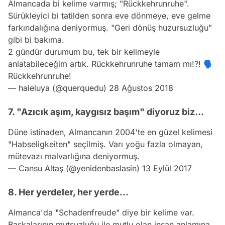
Almancada bi kelime varmış; "Rückkehrunruhe".
Sürükleyici bi tatilden sonra eve dönmeye, eve gelme
farkındalığına deniyormuş. "Geri dönüş huzursuzluğu"
gibi bi bakıma.
2 gündür durumum bu, tek bir kelimeyle
anlatabileceğim artık. Rückkehrunruhe tamam mı!?! 🗣
Rückkehrunruhe!
— haleluya (@querquedu)
28 Ağustos 2018
7. "Azıcık aşım, kaygısız başım" diyoruz biz...
Düne istinaden, Almancanın 2004'te en güzel kelimesi
"Habseligkeiten" seçilmiş. Varı yoğu fazla olmayan,
mütevazı malvarlığına deniyormuş.
— Cansu Altaş (@yenidenbaslasin)
13 Eylül 2017
8. Her yerdeler, her yerde...
Almanca'da "Schadenfreude" diye bir kelime var.
Başkalarının mutsuzluğu ile mutlu olan insan anlamına