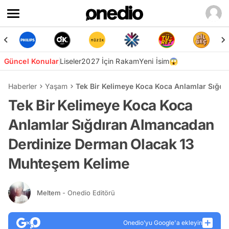
Güncel Konular
Liseler
2027 İçin Rakam
Yeni İsim😱
Haberler
Yaşam
Tek Bir Kelimeye Koca Koca Anlamlar Sığd
Tek Bir Kelimeye Koca Koca
Anlamlar Sığdıran Almancadan
Derdinize Derman Olacak 13
Muhteşem Kelime
Meltem
- Onedio Editörü
Onedio’yu Google'a ekleyin