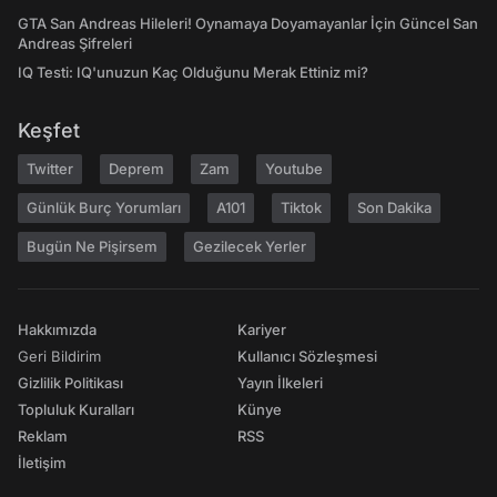
GTA San Andreas Hileleri! Oynamaya Doyamayanlar İçin Güncel San
Andreas Şifreleri
IQ Testi: IQ'unuzun Kaç Olduğunu Merak Ettiniz mi?
Keşfet
Twitter
Deprem
Zam
Youtube
Günlük Burç Yorumları
A101
Tiktok
Son Dakika
Bugün Ne Pişirsem
Gezilecek Yerler
Hakkımızda
Kariyer
Geri Bildirim
Kullanıcı Sözleşmesi
Gizlilik Politikası
Yayın İlkeleri
Topluluk Kuralları
Künye
Reklam
RSS
İletişim