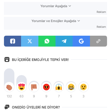
Yorumlar Aşağıda
Reklam
Yorumlar ve Emojiler Aşağıda
Reklam
BU İÇERİĞE EMOJİYLE TEPKİ VER!
132
63
9
9
7
5
3
ONEDİO ÜYELERİ NE DİYOR?