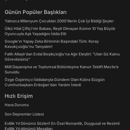
Günün Popüler Başlıkları
Yalnızca Milenyum Çocukları 2000'lilerin Çok İyi Bildiği Şeyler
Ülkü Hilal Çiftçi'nin Babası, Reşit Olmayan Kızının 10 Yaş Büyük
Oyuncuyla Aşk Yaşadığını İddia Etti
Google'ın Yapay Zeka Biriminin Başındaki Türk: Koray
Kavukçuoğlu'nu Tanıyalım!
Fatih Altaylı'dan Erdal Beşikçioğlu'na Ağır Eleştiri: "Ulan Siz Kamu
Görevlisisiniz"
Milli Dayanışma ve Toplumsal Bütünleşme Kanun Teklifi Meclis’e
Sunuldu
Özge Özpirinçci İddialarıyla Gündem Olan Kübra Süzgün
Cumhurbaşkanı Erdoğan'dan Yardım İstedi
Hızlı Erişim
Hava Durumu
Son Depremler Listesi
Evlilik Yıl Dönümü Sözleri! En Özel Romantik, Duygusal ve Resimli
Evlilik Yıl dönümü Mesajları