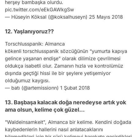
herşey bambaşka olurdu.
pic.twitter.com/eEkGAWkgSw
— Hüseyin Köksal (@koksalhuseyn)
25 Mayıs 2018
12. Yaşlanıyoruz??
Torschlusspanik: Almanca
kökenli torschlusspanik sözcüğünün “yumurta kapıya
gelince yaşanan endişe” olarak dilimize çevrilmesi
oldukça isabetli olur. Zamanın hızla ve kontrolümüz
dışında geçtiği hissi ile bir şeylere yetişemiyor
olduğumuz kaygısı.
— batı (@artemissionn)
1 Şubat 2018
13. Başbaşa kalacak doğa neredeyse artık yok
ama olsun, kelime çok güzel...
"Waldeinsamkeit", Almanca bir kelime. Kendini doğada
kaybedenlerin hallerini nasıl anlatacaklarını
bilemedikleri için bir sürü kelimeyi harekete geçirdikleri