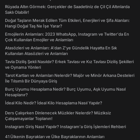
Rüyada Altın Görmek: Gerçekler de Saadetiniz de Çil Çil Altınlarda
Saklı Olabilir!
Doğal Taşların Merak Edilen Tüm Etkileri, Enerjileri ve Şifa Alanları:
Hangi Doğal Taş Ne İşe Yarar?
Emojilerin Anlamları: 2023 WhatsApp, Instagram ve Twitter'da En
Çok Kullanılan Emojiler ve Anlamları
Atasözleri ve Anlamları: A'dan Z'ye Gündelik Hayatta En Sık
Kullanılan Atasözleri ve Anlamları
Tavla Diziliş Şekli Nasıldır? Erkek Tavlası ve Kız Tavlası Diziliş Şekilleri
ve Oynama Yönleri
Tarot Kartları ve Anlamları Nelerdir? Majör ve Minör Arkana Desteleri
İle Tılsımlı Bir Dünyaya Giriş
Burç Uyumu Hesaplama Nedir? Burç Uyumu, Aşk Uyumu Nasıl
Hesaplanır?
İdeal Kilo Nedir? İdeal Kilo Hesaplama Nasıl Yapılır?
Ders Çalışırken Dinlenecek Müzikler Nelerdir? Müziksiz
Çalışamayanlar Toplanın!
Instagram Giriş Nasıl Yapılır? Instagram'a Giriş İşlemleri Rehberi
41 Ülkenin Bayrakları ve Ülke Bayraklarının Anlamları