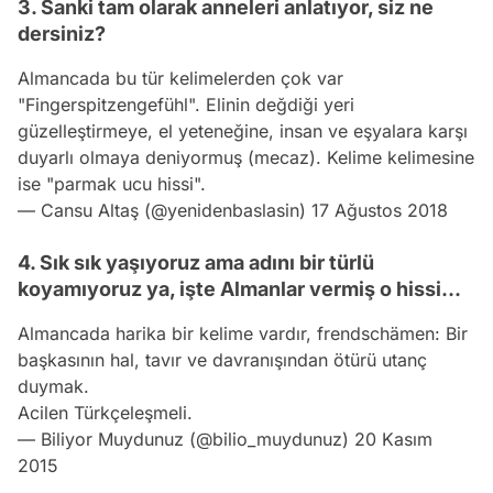
3. Sanki tam olarak anneleri anlatıyor, siz ne
dersiniz?
Almancada bu tür kelimelerden çok var
"Fingerspitzengefühl". Elinin değdiği yeri
güzelleştirmeye, el yeteneğine, insan ve eşyalara karşı
duyarlı olmaya deniyormuş (mecaz). Kelime kelimesine
ise "parmak ucu hissi".
— Cansu Altaş (@yenidenbaslasin)
17 Ağustos 2018
4. Sık sık yaşıyoruz ama adını bir türlü
koyamıyoruz ya, işte Almanlar vermiş o hissi...
Almancada harika bir kelime vardır, frendschämen: Bir
başkasının hal, tavır ve davranışından ötürü utanç
duymak.
Acilen Türkçeleşmeli.
— Biliyor Muydunuz (@bilio_muydunuz)
20 Kasım
2015