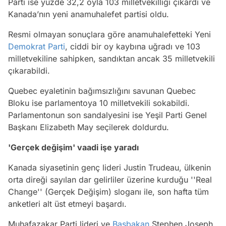
Parti ise yüzde 32,2 oyla 103 milletvekilliği çıkardı ve
Kanada’nın yeni anamuhalefet partisi oldu.
Resmi olmayan sonuçlara göre anamuhalefetteki Yeni
Demokrat Parti
, ciddi bir oy kaybına uğradı ve 103
milletvekiline sahipken, sandıktan ancak 35 milletvekili
çıkarabildi.
Quebec eyaletinin bağımsızlığını savunan Quebec
Bloku ise parlamentoya 10 milletvekili sokabildi.
Parlamentonun son sandalyesini ise Yeşil Parti Genel
Başkanı Elizabeth May seçilerek doldurdu.
'Gerçek değişim' vaadi işe yaradı
Kanada siyasetinin genç lideri Justin Trudeau, ülkenin
orta direği sayılan dar gelirliler üzerine kurduğu ''Real
Change'' (Gerçek Değişim) sloganı ile, son hafta tüm
anketleri alt üst etmeyi başardı.
Muhafazakar Parti lideri ve
Başbakan
Stephen Joseph