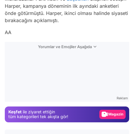
Harper, kampanya döneminin ilk ayındaki anketleri
önde götürmüştü. Harper, ikinci olması halinde siyaseti
bırakacağını açıklamıştı.
AA
Yorumlar ve Emojiler Aşağıda
Video
Test
Reklam
Gündem
Keşfet
ile ziyaret ettiğin
Magazin
tüm kategorileri tek akışta gör!
Video
Test