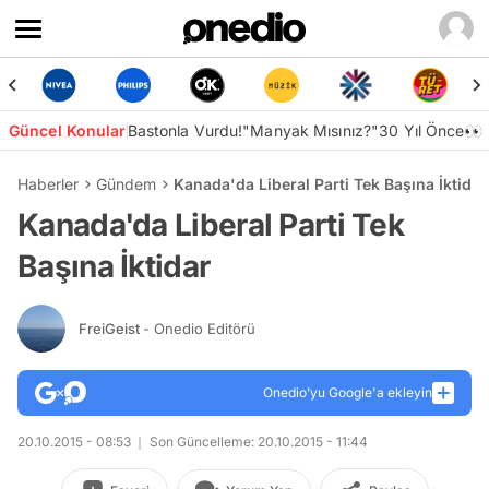
Güncel Konular
Bastonla Vurdu!
"Manyak Mısınız?"
30 Yıl Önce👀
Haberler
Gündem
Kanada'da Liberal Parti Tek Başına İktidar
Kanada'da Liberal Parti Tek
Başına İktidar
FreiGeist
- Onedio Editörü
Onedio’yu Google'a ekleyin
20.10.2015 - 08:53
Son Güncelleme: 20.10.2015 - 11:44