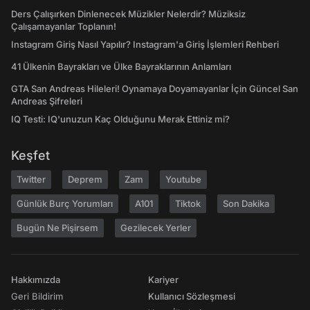
Ders Çalışırken Dinlenecek Müzikler Nelerdir? Müziksiz
Çalışamayanlar Toplanın!
Instagram Giriş Nasıl Yapılır? Instagram'a Giriş İşlemleri Rehberi
41 Ülkenin Bayrakları ve Ülke Bayraklarının Anlamları
GTA San Andreas Hileleri! Oynamaya Doyamayanlar İçin Güncel San
Andreas Şifreleri
IQ Testi: IQ'unuzun Kaç Olduğunu Merak Ettiniz mi?
Keşfet
Twitter
Deprem
Zam
Youtube
Günlük Burç Yorumları
A101
Tiktok
Son Dakika
Bugün Ne Pişirsem
Gezilecek Yerler
Hakkımızda
Kariyer
Geri Bildirim
Kullanıcı Sözleşmesi