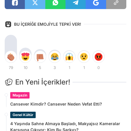
BU İÇERİĞE EMOJİYLE TEPKİ VER!
79
10
5
3
1
1
0
En Yeni İçerikler!
Magazin
Cansever Kimdir? Cansever Neden Vefat Etti?
Genel Kültür
4 Yaşında Sahne Almaya Başladı, Makyajsız Kameralar
Karşısına Çıkıyor: Kim Bu Şarkıcı?