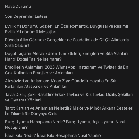
Hava Durumu
Son Depremler Listesi
Evlilik Yıl Dönümü Sözleri! En Özel Romantik, Duygusal ve Resimli
Evlilik Yıl dönümü Mesajları
Rüyada Altın Görmek: Gerçekler de Saadetiniz de Çil Çil Altınlarda
Saklı Olabilir!
Doğal Taşların Merak Edilen Tüm Etkileri, Enerjileri ve Şifa Alanları:
Hangi Doğal Taş Ne İşe Yarar?
Emojilerin Anlamları: 2023 WhatsApp, Instagram ve Twitter'da En
Çok Kullanılan Emojiler ve Anlamları
Atasözleri ve Anlamları: A'dan Z'ye Gündelik Hayatta En Sık
Kullanılan Atasözleri ve Anlamları
Tavla Diziliş Şekli Nasıldır? Erkek Tavlası ve Kız Tavlası Diziliş Şekilleri
ve Oynama Yönleri
Tarot Kartları ve Anlamları Nelerdir? Majör ve Minör Arkana Desteleri
İle Tılsımlı Bir Dünyaya Giriş
Burç Uyumu Hesaplama Nedir? Burç Uyumu, Aşk Uyumu Nasıl
Hesaplanır?
İdeal Kilo Nedir? İdeal Kilo Hesaplama Nasıl Yapılır?