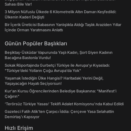
Sahası Bile Var!
3 Milyon Nüfuslu Ülkede 6 Kilometrelik Altın Damarı Keşfedildi:
Ülkenin Kaderi Değişti
Bir İçerik Üreticisi Babasının Yanlışlıkla Aldığı Taşlık Araziden Yıllar
İçinde Orman Yaratmasını Anlattı
Günün Popüler Başlıkları
Beşiktaş-Üsküdar Vapurunda Yaşlı Kadın, Şort Giyen Kadının
Bacağına Bastonla Vurdu!
Sokak Röportajında Gurbetçi Türkiye ile Avrupa'yı Kıyasladı:
"Türkiye’deki Yolların Çoğu Avrupa’da Yok"
Yaşamak İstediğin Ülke Hangisi? Haritadaki Yerini Değil,
Yaşayacağın Hayatı Seçiyorsun!
Kur'an Kursu Öğrencilerinden Belediye Başkanına: "Manifest’i
Çağırın"
‘Terörsüz Türkiye Yasası’ Teklifi Adalet Komisyonu'nda Kabul Edildi
Gazeteci Fatih Atik'ten Çarpıcı İddia: Çerçeve Yasa Selahattin
Demirtaş'ı Kapsıyor
Hızlı Erişim