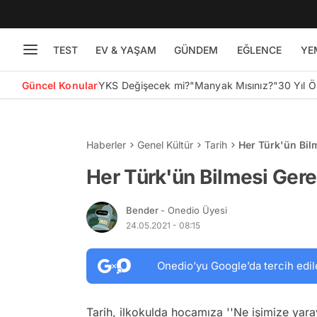
TEST
EV & YAŞAM
GÜNDEM
EĞLENCE
YE
Güncel Konular
YKS Değişecek mi?
"Manyak Mısınız?"
30 Yıl 
Haberler
Genel Kültür
Tarih
Her Türk'ün Bilm
Her Türk'ün Bilmesi Gerek
Bender
- Onedio Üyesi
24.05.2021 - 08:15
Onedio’yu Google’da tercih edil
Tarih, ilkokulda hocamıza ''Ne işimize yara