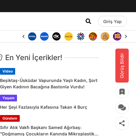
Giriş Yap
Görüş Bildir
En Yeni İçerikler!
Video
Beşiktaş-Üsküdar Vapurunda Yaşlı Kadın, Şort
Giyen Kadının Bacağına Bastonla Vurdu!
Yaşam
Her Şeyi Fazlasıyla Kafasına Takan 4 Burç
Gündem
Sıfır Atık Vakfı Başkanı Samed Ağırbaş:
"Doğmamış Çocukların Kanında Mikroplastik