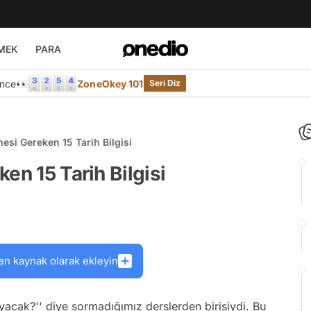
MEK
PARA
Önce👀
ZoneOkey 101
Seri Diz
esi Gereken 15 Tarih Bilgisi
en 15 Tarih Bilgisi
en kaynak olarak ekleyin
yacak?'' diye sormadığımız derslerden birisiydi. Bu