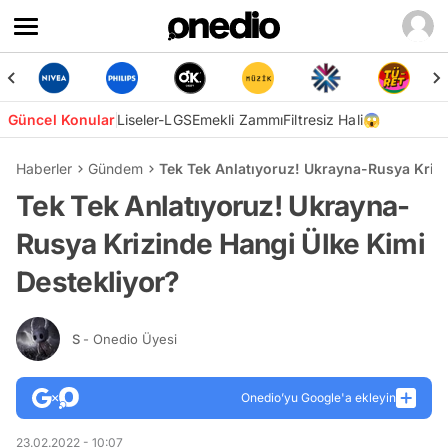
Güncel Konular
Liseler-LGS
Emekli Zammı
Filtresiz Hali😱
Haberler
Gündem
Tek Tek Anlatıyoruz! Ukrayna-Rusya Krizi
Tek Tek Anlatıyoruz! Ukrayna-
Rusya Krizinde Hangi Ülke Kimi
Destekliyor?
S
- Onedio Üyesi
Onedio’yu Google'a ekleyin
23.02.2022 - 10:07