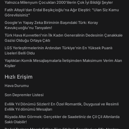
Yalnızca Milenyum Çocukları 2000'lilerin Çok İyi Bildiği Şeyler
Fatih Altaylı'dan Erdal Beşikçioğlu'na Ağır Eleştiri: "Ulan Siz Kamu
Görevlisisiniz"
Google'ın Yapay Zeka Biriminin Başındaki Türk: Koray
Kavukçuoğlu'nu Tanıyalım!
Türk Hava Kuvvetleri'nin İlk Kadın Generalinin Dedesinin Çanakkale
Gazisi Olduğu Ortaya Çıktı
LGS Yerleştirmelerinin Ardından Türkiye'nin En Yüksek Puanlı
Liseleri Belli Oldu
Yaptıkları Komik Mesajlaşmalarla İletişimden Maksimum Verim Alan
Kişiler
Hızlı Erişim
Hava Durumu
Son Depremler Listesi
Evlilik Yıl Dönümü Sözleri! En Özel Romantik, Duygusal ve Resimli
Evlilik Yıl dönümü Mesajları
Rüyada Altın Görmek: Gerçekler de Saadetiniz de Çil Çil Altınlarda
Saklı Olabilir!