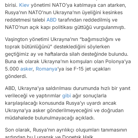
birisi.
Kiev
yönetimi NATO’ya katılmaya can atarken,
Rusya’nın NATO’nun Ukrayna’nın üyeliğini kesinkes
reddetmesi talebi
ABD
tarafından reddedilmiş ve
NATO’nun açık kapı politikası güttüğü vurgulanmıştı.
Vaşington yönetimi Ukrayna’nın “bağımsızlığını ve
toprak bütünlüğünü” desteklediğini söylerken
geçtiğimiz ay ve haftalarda silah desteğinde bulundu.
Buna ek olarak Ukrayna’nın komşuları olan Polonya’ya
5.000
asker
,
Romanya
’ya ise F-15 jet uçakları
gönderdi.
ABD, Ukrayna’ya saldırılması durumunda hızlı bir yanıt
verileceği ve yaptırımlar
gibi
ağır sonuçlarla
karşılaşılacağı konusunda Rusya’yı uyardı ancak
Ukrayna’ya asker gönderilmeyeceğini ve doğrudan
müdahalede bulunulmayacağı açıkladı.
Son olarak, Rusya’nın ayrılıkçı oluşumları tanımasının
ardından bu Lugansk ve Donetsk Halk