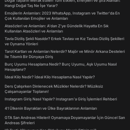
Doğal Taşların Merak Edilen Tüm Etkileri, Enerjileri ve Şifa Alanları:
Hangi Doğal Taş Ne İşe Yarar?
Emojilerin Anlamları: 2023 WhatsApp, Instagram ve Twitter'da En
Çok Kullanılan Emojiler ve Anlamları
Atasözleri ve Anlamları: A'dan Z'ye Gündelik Hayatta En Sık
Kullanılan Atasözleri ve Anlamları
Tavla Diziliş Şekli Nasıldır? Erkek Tavlası ve Kız Tavlası Diziliş Şekilleri
ve Oynama Yönleri
Tarot Kartları ve Anlamları Nelerdir? Majör ve Minör Arkana Desteleri
İle Tılsımlı Bir Dünyaya Giriş
Burç Uyumu Hesaplama Nedir? Burç Uyumu, Aşk Uyumu Nasıl
Hesaplanır?
İdeal Kilo Nedir? İdeal Kilo Hesaplama Nasıl Yapılır?
Ders Çalışırken Dinlenecek Müzikler Nelerdir? Müziksiz
Çalışamayanlar Toplanın!
Instagram Giriş Nasıl Yapılır? Instagram'a Giriş İşlemleri Rehberi
41 Ülkenin Bayrakları ve Ülke Bayraklarının Anlamları
GTA San Andreas Hileleri! Oynamaya Doyamayanlar İçin Güncel San
Andreas Şifreleri