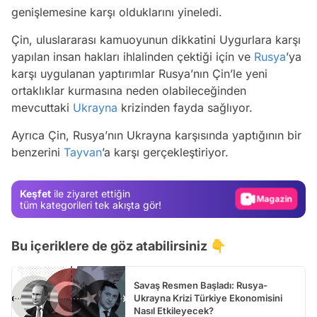
genişlemesine karşı olduklarını yineledi.
Çin, uluslararası kamuoyunun dikkatini Uygurlara karşı
yapılan insan hakları ihlalinden çektiği için ve
Rusya
’ya
karşı uygulanan yaptırımlar Rusya’nın Çin’le yeni
ortaklıklar kurmasına neden olabileceğinden
Video
mevcuttaki
Ukrayna
krizinden fayda sağlıyor.
Test
Ayrıca Çin, Rusya’nın Ukrayna karşısında yaptığının bir
benzerini
Tayvan
’a karşı gerçekleştiriyor.
Gündem
Magazin
Keşfet
ile ziyaret ettiğin
Video
tüm kategorileri tek akışta gör!
Test
Bu içeriklere de göz atabilirsiniz 👇
Savaş Resmen Başladı: Rusya-
Ukrayna Krizi Türkiye Ekonomisini
Nasıl Etkileyecek?