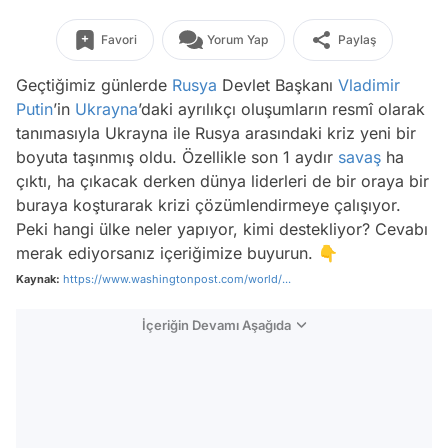
Favori
Yorum Yap
Paylaş
Geçtiğimiz günlerde
Rusya
Devlet Başkanı
Vladimir
Putin
’in
Ukrayna
’daki ayrılıkçı oluşumların resmî olarak
tanımasıyla Ukrayna ile Rusya arasındaki kriz yeni bir
boyuta taşınmış oldu. Özellikle son 1 aydır
savaş
ha
çıktı, ha çıkacak derken dünya liderleri de bir oraya bir
buraya koşturarak krizi çözümlendirmeye çalışıyor.
Peki hangi ülke neler yapıyor, kimi destekliyor? Cevabı
merak ediyorsanız içeriğimize buyurun. 👇
Kaynak:
https://www.washingtonpost.com/world/...
İçeriğin Devamı Aşağıda