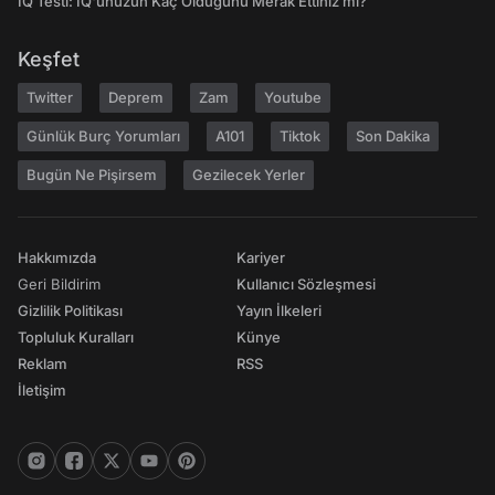
IQ Testi: IQ'unuzun Kaç Olduğunu Merak Ettiniz mi?
Keşfet
Twitter
Deprem
Zam
Youtube
Günlük Burç Yorumları
A101
Tiktok
Son Dakika
Bugün Ne Pişirsem
Gezilecek Yerler
Hakkımızda
Kariyer
Geri Bildirim
Kullanıcı Sözleşmesi
Gizlilik Politikası
Yayın İlkeleri
Topluluk Kuralları
Künye
Reklam
RSS
İletişim