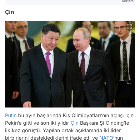
Reklam
Çin
Putin
bu ayın başlarında Kış Olimipyatları’nın açılışı için
Pekin’e gitti ve son iki yıldır
Çin
Başkanı Şi Cinping’le
ilk kez görüştü. Yapılan ortak açıklamada iki lider
birbirlerini desteklediklerini ifade etti ve
NATO
’nun