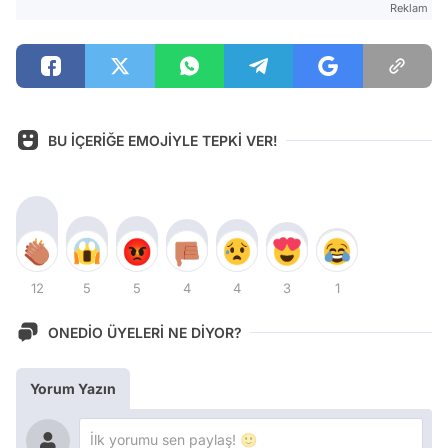
Reklam
BU İÇERİĞE EMOJİYLE TEPKİ VER!
12
5
5
4
4
3
1
ONEDİO ÜYELERİ NE DİYOR?
Yorum Yazın