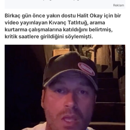
Reklam
Birkaç gün önce yakın dostu Halit Okay için bir
video yayınlayan Kıvanç Tatlıtuğ, arama
kurtarma çalışmalarına katıldığını belirtmiş,
kritik saatlere girildiğini söylemişti.