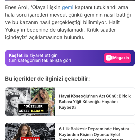
Enes Arol, 'Olaya ilişkin
gemi
kaptanı tutuklandı ama
hala soru işaretleri mevcut çünkü geminin nasıl battığı
Video
ve bu kazanın nasıl gerçekleştiği bilinmiyor. Halit
Test
Yukay'ın bedenine de ulaşılamadı. Kritik saatler
içindeyiz' açıklamasında bulundu.
Gündem
Magazin
Keşfet
ile ziyaret ettiğin
Video
tüm kategorileri tek akışta gör!
Test
Bu içerikler de ilginizi çekebilir:
Hayal Köseoğlu'nun Acı Günü: Biricik
Babası Yiğit Köseoğlu Hayatını
Kaybetti
6.1'lik Balıkesir Depreminde Hayatını
Kaybeden Kişinin Oyuncu Eylül
Tumbar'ın Amcası Olduğu Ortaya