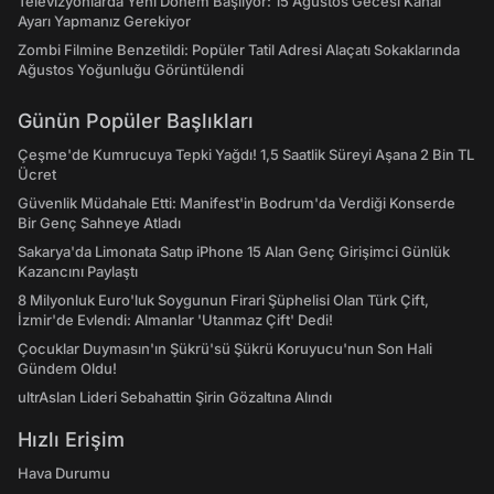
Televizyonlarda Yeni Dönem Başlıyor: 15 Ağustos Gecesi Kanal
Ayarı Yapmanız Gerekiyor
Zombi Filmine Benzetildi: Popüler Tatil Adresi Alaçatı Sokaklarında
Ağustos Yoğunluğu Görüntülendi
Günün Popüler Başlıkları
Çeşme'de Kumrucuya Tepki Yağdı! 1,5 Saatlik Süreyi Aşana 2 Bin TL
Ücret
Güvenlik Müdahale Etti: Manifest'in Bodrum'da Verdiği Konserde
Bir Genç Sahneye Atladı
Sakarya'da Limonata Satıp iPhone 15 Alan Genç Girişimci Günlük
Kazancını Paylaştı
8 Milyonluk Euro'luk Soygunun Firari Şüphelisi Olan Türk Çift,
İzmir'de Evlendi: Almanlar 'Utanmaz Çift' Dedi!
Çocuklar Duymasın'ın Şükrü'sü Şükrü Koruyucu'nun Son Hali
Gündem Oldu!
ultrAslan Lideri Sebahattin Şirin Gözaltına Alındı
Hızlı Erişim
Hava Durumu