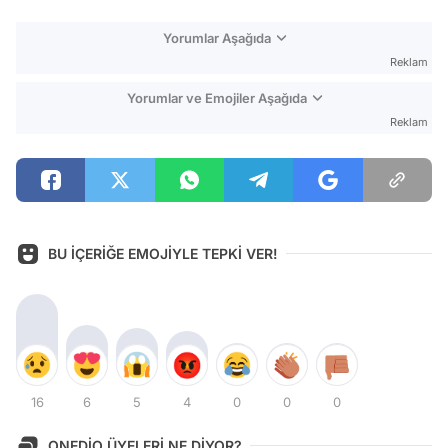
Yorumlar Aşağıda
Reklam
Yorumlar ve Emojiler Aşağıda
Reklam
BU İÇERİĞE EMOJİYLE TEPKİ VER!
16
6
5
4
0
0
0
ONEDİO ÜYELERİ NE DİYOR?