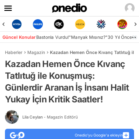
Güncel Konular
Bastonla Vurdu!
"Manyak Mısınız?"
30 Yıl Önce👀
Haberler
Magazin
Kazadan Hemen Önce Kıvanç Tatlıtuğ ile Ko
Kazadan Hemen Önce Kıvanç
Tatlıtuğ ile Konuşmuş:
Günlerdir Aranan İş İnsanı Halit
Yukay İçin Kritik Saatler!
Lila Ceylan
- Magazin Editörü
Onedio’yu Google'a ekleyin