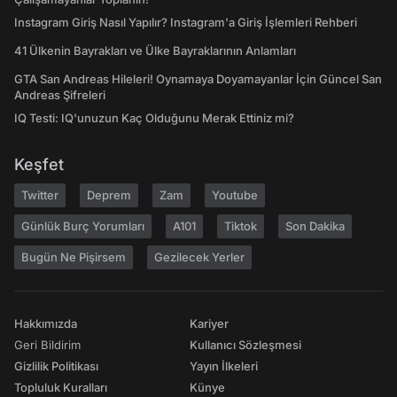
Instagram Giriş Nasıl Yapılır? Instagram'a Giriş İşlemleri Rehberi
41 Ülkenin Bayrakları ve Ülke Bayraklarının Anlamları
GTA San Andreas Hileleri! Oynamaya Doyamayanlar İçin Güncel San
Andreas Şifreleri
IQ Testi: IQ'unuzun Kaç Olduğunu Merak Ettiniz mi?
Keşfet
Twitter
Deprem
Zam
Youtube
Günlük Burç Yorumları
A101
Tiktok
Son Dakika
Bugün Ne Pişirsem
Gezilecek Yerler
Hakkımızda
Kariyer
Geri Bildirim
Kullanıcı Sözleşmesi
Gizlilik Politikası
Yayın İlkeleri
Topluluk Kuralları
Künye