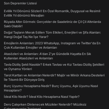
Son Depremler Listesi
Evlilik Yıl Dönümü Sözleri! En Özel Romantik, Duygusal ve Resimli
Evlilik Yıl dönümü Mesajları
Rüyada Altın Görmek: Gerçekler de Saadetiniz de Çil Çil Altınlarda
Saklı Olabilir!
Doğal Taşların Merak Edilen Tüm Etkileri, Enerjileri ve Şifa Alanları:
Hangi Doğal Taş Ne İşe Yarar?
Emojilerin Anlamları: 2023 WhatsApp, Instagram ve Twitter'da En
Çok Kullanılan Emojiler ve Anlamları
Atasözleri ve Anlamları: A'dan Z'ye Gündelik Hayatta En Sık
Kullanılan Atasözleri ve Anlamları
Tavla Diziliş Şekli Nasıldır? Erkek Tavlası ve Kız Tavlası Diziliş Şekilleri
ve Oynama Yönleri
Tarot Kartları ve Anlamları Nelerdir? Majör ve Minör Arkana Desteleri
İle Tılsımlı Bir Dünyaya Giriş
Burç Uyumu Hesaplama Nedir? Burç Uyumu, Aşk Uyumu Nasıl
Hesaplanır?
İdeal Kilo Nedir? İdeal Kilo Hesaplama Nasıl Yapılır?
Ders Çalışırken Dinlenecek Müzikler Nelerdir? Müziksiz
Çalışamayanlar Toplanın!