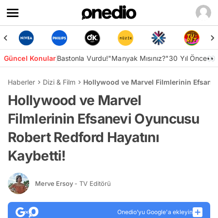
Güncel Konular
Bastonla Vurdu!
"Manyak Mısınız?"
30 Yıl Önce👀
Haberler
Dizi & Film
Hollywood ve Marvel Filmlerinin Efsane
Hollywood ve Marvel
Filmlerinin Efsanevi Oyuncusu
Robert Redford Hayatını
Kaybetti!
Merve Ersoy
- TV Editörü
Onedio’yu Google'a ekleyin