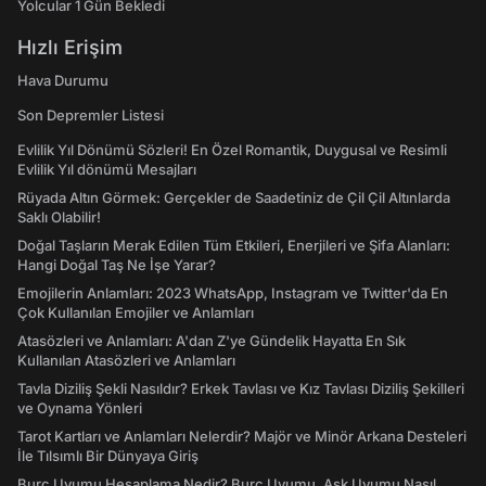
Yolcular 1 Gün Bekledi
Hızlı Erişim
Hava Durumu
Son Depremler Listesi
Evlilik Yıl Dönümü Sözleri! En Özel Romantik, Duygusal ve Resimli
Evlilik Yıl dönümü Mesajları
Rüyada Altın Görmek: Gerçekler de Saadetiniz de Çil Çil Altınlarda
Saklı Olabilir!
Doğal Taşların Merak Edilen Tüm Etkileri, Enerjileri ve Şifa Alanları:
Hangi Doğal Taş Ne İşe Yarar?
Emojilerin Anlamları: 2023 WhatsApp, Instagram ve Twitter'da En
Çok Kullanılan Emojiler ve Anlamları
Atasözleri ve Anlamları: A'dan Z'ye Gündelik Hayatta En Sık
Kullanılan Atasözleri ve Anlamları
Tavla Diziliş Şekli Nasıldır? Erkek Tavlası ve Kız Tavlası Diziliş Şekilleri
ve Oynama Yönleri
Tarot Kartları ve Anlamları Nelerdir? Majör ve Minör Arkana Desteleri
İle Tılsımlı Bir Dünyaya Giriş
Burç Uyumu Hesaplama Nedir? Burç Uyumu, Aşk Uyumu Nasıl