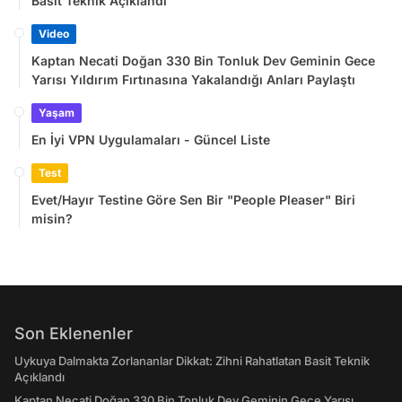
Basit Teknik Açıklandı
Video
Kaptan Necati Doğan 330 Bin Tonluk Dev Geminin Gece
Yarısı Yıldırım Fırtınasına Yakalandığı Anları Paylaştı
Yaşam
En İyi VPN Uygulamaları - Güncel Liste
Test
Evet/Hayır Testine Göre Sen Bir "People Pleaser" Biri
misin?
Son Eklenenler
Uykuya Dalmakta Zorlananlar Dikkat: Zihni Rahatlatan Basit Teknik
Açıklandı
Kaptan Necati Doğan 330 Bin Tonluk Dev Geminin Gece Yarısı