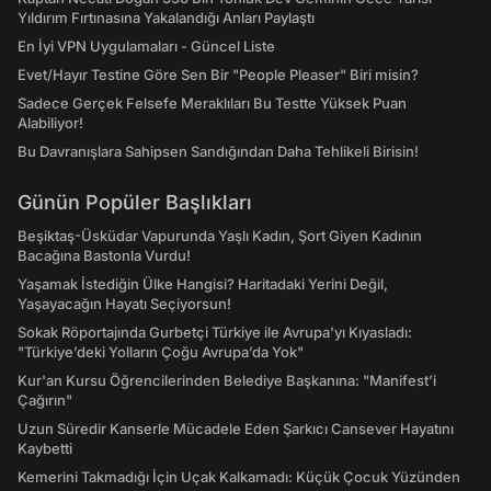
Yıldırım Fırtınasına Yakalandığı Anları Paylaştı
En İyi VPN Uygulamaları - Güncel Liste
Evet/Hayır Testine Göre Sen Bir "People Pleaser" Biri misin?
Sadece Gerçek Felsefe Meraklıları Bu Testte Yüksek Puan
Alabiliyor!
Bu Davranışlara Sahipsen Sandığından Daha Tehlikeli Birisin!
Günün Popüler Başlıkları
Beşiktaş-Üsküdar Vapurunda Yaşlı Kadın, Şort Giyen Kadının
Bacağına Bastonla Vurdu!
Yaşamak İstediğin Ülke Hangisi? Haritadaki Yerini Değil,
Yaşayacağın Hayatı Seçiyorsun!
Sokak Röportajında Gurbetçi Türkiye ile Avrupa'yı Kıyasladı:
"Türkiye’deki Yolların Çoğu Avrupa’da Yok"
Kur'an Kursu Öğrencilerinden Belediye Başkanına: "Manifest’i
Çağırın"
Uzun Süredir Kanserle Mücadele Eden Şarkıcı Cansever Hayatını
Kaybetti
Kemerini Takmadığı İçin Uçak Kalkamadı: Küçük Çocuk Yüzünden