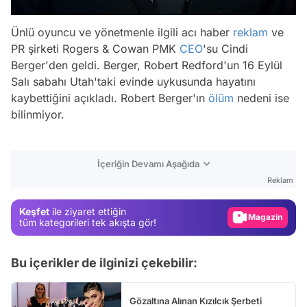
Ünlü oyuncu ve yönetmenle ilgili acı haber
reklam
ve
PR şirketi Rogers & Cowan PMK
CEO
'su Cindi
Berger'den geldi. Berger, Robert Redford'un 16 Eylül
Salı sabahı Utah'taki evinde uykusunda hayatını
kaybettiğini açıkladı. Robert Berger'ın
ölüm
nedeni ise
bilinmiyor.
Video
İçeriğin Devamı Aşağıda
Test
Reklam
Gündem
Keşfet
ile ziyaret ettiğin
Magazin
tüm kategorileri tek akışta gör!
Video
Bu içerikler de ilginizi çekebilir:
Test
Gözaltına Alınan Kızılcık Şerbeti