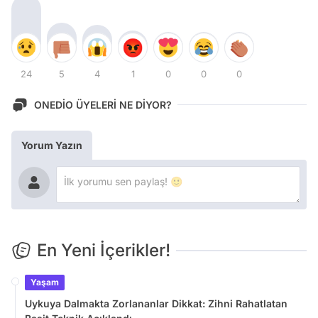
24
5
4
1
0
0
0
ONEDİO ÜYELERİ NE DİYOR?
Yorum Yazın
En Yeni İçerikler!
Yaşam
Uykuya Dalmakta Zorlananlar Dikkat: Zihni Rahatlatan