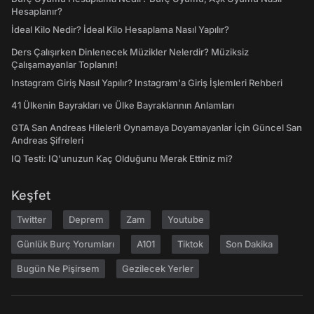
Hesaplanır?
İdeal Kilo Nedir? İdeal Kilo Hesaplama Nasıl Yapılır?
Ders Çalışırken Dinlenecek Müzikler Nelerdir? Müziksiz
Çalışamayanlar Toplanın!
Instagram Giriş Nasıl Yapılır? Instagram'a Giriş İşlemleri Rehberi
41 Ülkenin Bayrakları ve Ülke Bayraklarının Anlamları
GTA San Andreas Hileleri! Oynamaya Doyamayanlar İçin Güncel San
Andreas Şifreleri
IQ Testi: IQ'unuzun Kaç Olduğunu Merak Ettiniz mi?
Keşfet
Twitter
Deprem
Zam
Youtube
Günlük Burç Yorumları
A101
Tiktok
Son Dakika
Bugün Ne Pişirsem
Gezilecek Yerler