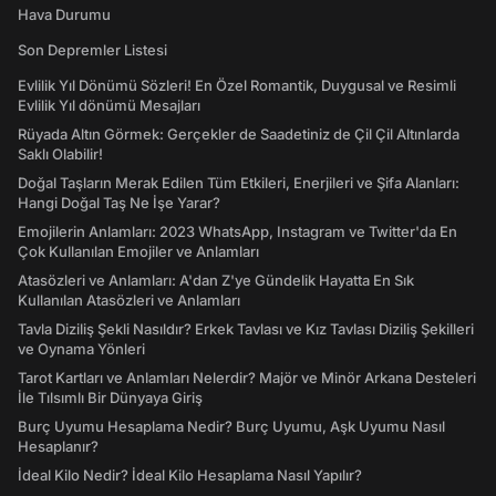
Hava Durumu
Son Depremler Listesi
Evlilik Yıl Dönümü Sözleri! En Özel Romantik, Duygusal ve Resimli
Evlilik Yıl dönümü Mesajları
Rüyada Altın Görmek: Gerçekler de Saadetiniz de Çil Çil Altınlarda
Saklı Olabilir!
Doğal Taşların Merak Edilen Tüm Etkileri, Enerjileri ve Şifa Alanları:
Hangi Doğal Taş Ne İşe Yarar?
Emojilerin Anlamları: 2023 WhatsApp, Instagram ve Twitter'da En
Çok Kullanılan Emojiler ve Anlamları
Atasözleri ve Anlamları: A'dan Z'ye Gündelik Hayatta En Sık
Kullanılan Atasözleri ve Anlamları
Tavla Diziliş Şekli Nasıldır? Erkek Tavlası ve Kız Tavlası Diziliş Şekilleri
ve Oynama Yönleri
Tarot Kartları ve Anlamları Nelerdir? Majör ve Minör Arkana Desteleri
İle Tılsımlı Bir Dünyaya Giriş
Burç Uyumu Hesaplama Nedir? Burç Uyumu, Aşk Uyumu Nasıl
Hesaplanır?
İdeal Kilo Nedir? İdeal Kilo Hesaplama Nasıl Yapılır?