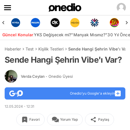
Güncel Konular
YKS Değişecek mi?
"Manyak Mısınız?"
30 Yıl Önc
Haberler
Test
Kişilik Testleri
Sende Hangi Şehrin Vibe'ı Var
Sende Hangi Şehrin Vibe'ı Var?
Verda Ceylan
- Onedio Üyesi
Onedio’yu Google'a ekleyin
12.05.2024 - 12:31
Favori
Yorum Yap
Paylaş