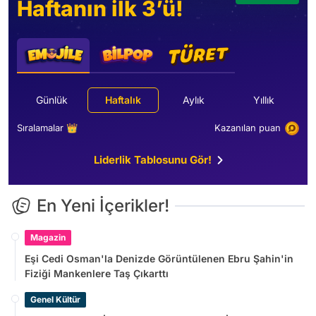
Haftanın ilk 3’ü!
Günlük
Haftalık
Aylık
Yıllık
Sıralamalar 👑
Kazanılan puan
Liderlik Tablosunu Gör!
En Yeni İçerikler!
Magazin
Eşi Cedi Osman'la Denizde Görüntülenen Ebru Şahin'in
Fiziği Mankenlere Taş Çıkarttı
Genel Kültür