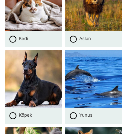
Kedi
Aslan
Köpek
Yunus