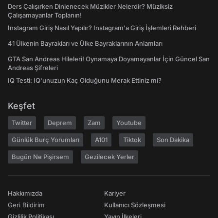
Ders Çalışırken Dinlenecek Müzikler Nelerdir? Müziksiz
Çalışamayanlar Toplanın!
Instagram Giriş Nasıl Yapılır? Instagram'a Giriş İşlemleri Rehberi
41 Ülkenin Bayrakları ve Ülke Bayraklarının Anlamları
GTA San Andreas Hileleri! Oynamaya Doyamayanlar İçin Güncel San
Andreas Şifreleri
IQ Testi: IQ'unuzun Kaç Olduğunu Merak Ettiniz mi?
Keşfet
Twitter
Deprem
Zam
Youtube
Günlük Burç Yorumları
A101
Tiktok
Son Dakika
Bugün Ne Pişirsem
Gezilecek Yerler
Hakkımızda
Kariyer
Geri Bildirim
Kullanıcı Sözleşmesi
Gizlilik Politikası
Yayın İlkeleri