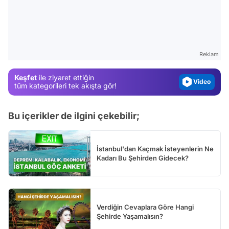
Video
Test
Gündem
Reklam
Magazin
Keşfet
ile ziyaret ettiğin
Video
tüm kategorileri tek akışta gör!
Test
Bu içerikler de ilgini çekebilir;
İstanbul'dan Kaçmak İsteyenlerin Ne
Kadarı Bu Şehirden Gidecek?
Verdiğin Cevaplara Göre Hangi
Şehirde Yaşamalısın?