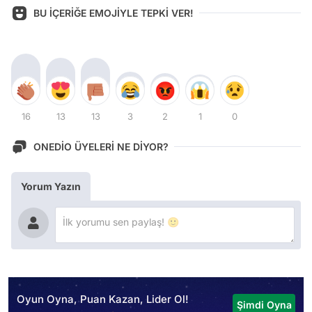
BU İÇERİĞE EMOJİYLE TEPKİ VER!
16
13
13
3
2
1
0
ONEDİO ÜYELERİ NE DİYOR?
Yorum Yazın
Oyun Oyna, Puan Kazan, Lider Ol!
Şimdi Oyna