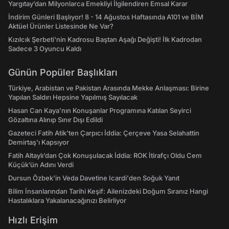
Yargıtay’dan Milyonlarca Emekliyi İlgilendiren Emsal Karar
İndirim Günleri Başlıyor! 8 - 14 Ağustos Haftasında A101 ve BİM
Aktüel Ürünler Listesinde Ne Var?
Kızılcık Şerbeti'nin Kadrosu Baştan Aşağı Değişti! İlk Kadrodan
Sadece 3 Oyuncu Kaldı
Günün Popüler Başlıkları
Türkiye, Arabistan ve Pakistan Arasında Mekke Anlaşması: Birine
Yapılan Saldırı Hepsine Yapılmış Sayılacak
Hasan Can Kaya’nın Konuşanlar Programına Katılan Seyirci
Gözaltına Alınıp Sınır Dışı Edildi
Gazeteci Fatih Atik'ten Çarpıcı İddia: Çerçeve Yasa Selahattin
Demirtaş'ı Kapsıyor
Fatih Altaylı’dan Çok Konuşulacak İddia: ROK İtirafçı Oldu Cem
Küçük’ün Adını Verdi
Dursun Özbek'in Veda Davetine Icardi'den Soğuk Yanıt
Bilim İnsanlarından Tarihi Keşif: Ailenizdeki Doğum Sıranız Hangi
Hastalıklara Yakalanacağınızı Belirliyor
Hızlı Erişim